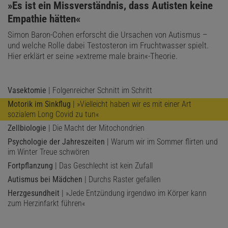
:
»Es ist ein Missverständnis, dass Autisten keine
Empathie hätten«
Simon Baron-Cohen erforscht die Ursachen von Autismus –
und welche Rolle dabei Testosteron im Fruchtwasser spielt.
Hier erklärt er seine »extreme male brain«-Theorie.
Vasektomie
| Folgenreicher Schnitt im Schritt
Motorik im Sinkflug
| »Vielleicht haben wir es mit einer Art
sozialem Long Covid zu tun«
Zellbiologie
| Die Macht der Mitochondrien
Psychologie der Jahreszeiten
| Warum wir im Sommer flirten und
im Winter Treue schwören
Fortpflanzung
| Das Geschlecht ist kein Zufall
Autismus bei Mädchen
| Durchs Raster gefallen
Herzgesundheit
| »Jede Entzündung irgendwo im Körper kann
zum Herzinfarkt führen«