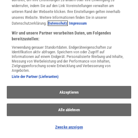
Nutzungsbedingungen
widerrufen, indem Sie auf den Link Voreinstellungen verwalten am
Cookie-Einstellungen
unteren Rand der Webseite klicken. Ihre Einstellungen gelten innerhalb
Utiq verwalten
unseres Website. Weitere Informationen finden Sie in unserer
Nutzungsbasierte Onlinewerbung
Datenschutzerklärung.
Datenschutz
Impressum
Alle Artikel
Wir und unsere Partner verarbeiten Daten, um Folgendes
Impressum
bereitzustellen:
WEITERE ANGEBOTE
Verwendung genauer Standortdaten. Endgeräteeigenschaften zur
Identifikation aktiv abfragen. Speichern von oder Zugriff auf
Angebote für Schulen
Informationen auf einem Endgerät. Personalisierte Werbung und Inhalte,
Angebote für Institutionen
Messung von Werbeleistung und der Performance von Inhalten,
Zielgruppenforschung sowie Entwicklung und Verbesserung von
Sprachen lernen mit Gymglish
Angeboten.
Lexika
Liste der Partner (Lieferanten)
Für Spektrum schreiben
Zugänglichkeitserklärung
Akzeptieren
WEBSEITEN
KielSCN
Alle ablehnen
Wissenschaft in die Schulen
SciLogs
Zwecke anzeigen