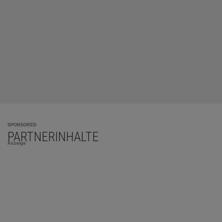
SPONSORED
PARTNERINHALTE
Anzeige