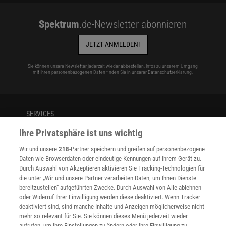
Spektrum
.de-Newsletter abonnieren
JETZT ANMELDEN!
Sie können unsere Newsletter jederzeit wieder abbestellen. Infos zu unserem Umgang
mit Ihren personenbezogenen Daten finden Sie in unserer
Datenschutzerklärung
.
SERVICES
Newsletter
Ihre Privatsphäre ist uns wichtig
Kontakt
Spektrum Shop
Wir und unsere
218
-Partner speichern und greifen auf personenbezogene
Im Handel kaufen
Daten wie Browserdaten oder eindeutige Kennungen auf Ihrem Gerät zu.
Presse
Durch Auswahl von Akzeptieren aktivieren Sie Tracking-Technologien für
die unter „Wir und unsere Partner verarbeiten Daten, um Ihnen Dienste
Verträge kündigen
bereitzustellen“ aufgeführten Zwecke. Durch Auswahl von Alle ablehnen
INFO
oder Widerruf Ihrer Einwilligung werden diese deaktiviert. Wenn Tracker
deaktiviert sind, sind manche Inhalte und Anzeigen möglicherweise nicht
Mediadaten
mehr so relevant für Sie. Sie können dieses Menü jederzeit wieder
Datenschutz
aufrufen, um Ihre Einstellungen zu ändern oder Ihre Einwilligung zu