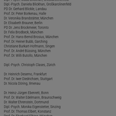
Dipl.-Psych. Daniela Blickhan, Großkarolinenfeld
PD Dr. Gerhard Blickle, Landau
Prof. Dr. Peter Borkenau, Halle
Dr. Veronika Brandstätter, München
Dr. Elisabeth Brauner, Berlin
PD Dr. Jens Brockmeier, Toronto
Dr. Felix Brodbeck, München
Prof. Dr. Hans-Bernd Brosius, München
Prof. Dr. Heiner Bubb, Garching
Christiane Burkart-Hofmann, Singen
Prof. Dr. André Büssing, München
Prof. Dr. Willi Butollo, München
Dipl.-Psych. Christoph Clases, Zürich
Dr. Heinrich Deserno, Frankfurt
Prof. Dr. Iwer Diedrichsen, Stuttgart
Dr. Nicola Döring, Ilmenau
Dr. Heinz-Jürgen Ebenrett, Bonn
Prof. Dr. Walter Edelmann, Braunschweig
Dr. Walter Ehrenstein, Dortmund
Dipl.-Psych. Monika Eigenstetter, Sinzing
Prof. Dr. Thomas Elbert, Konstanz
Prof. Dr. Eberhard Elbing, München