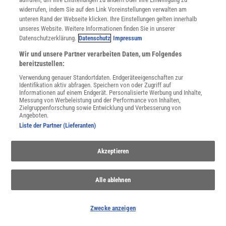
widerrufen, indem Sie auf den Link Voreinstellungen verwalten am
Spektrum
.de-Newsletter abonnieren
unteren Rand der Webseite klicken. Ihre Einstellungen gelten innerhalb
unseres Website. Weitere Informationen finden Sie in unserer
Datenschutzerklärung.
Datenschutz
Impressum
JETZT ANMELDEN!
Wir und unsere Partner verarbeiten Daten, um Folgendes
bereitzustellen:
Sie können unsere Newsletter jederzeit wieder abbestellen. Infos zu unserem Umgang
mit Ihren personenbezogenen Daten finden Sie in unserer
Datenschutzerklärung
.
Verwendung genauer Standortdaten. Endgeräteeigenschaften zur
Identifikation aktiv abfragen. Speichern von oder Zugriff auf
Informationen auf einem Endgerät. Personalisierte Werbung und Inhalte,
Messung von Werbeleistung und der Performance von Inhalten,
Zielgruppenforschung sowie Entwicklung und Verbesserung von
SERVICES
Angeboten.
Newsletter
Liste der Partner (Lieferanten)
Kontakt
Spektrum Shop
Akzeptieren
Im Handel kaufen
Presse
Verträge kündigen
Alle ablehnen
INFO
Mediadaten
Zwecke anzeigen
Datenschutz