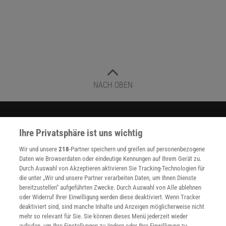
NACH OBEN
Für Sie im Spektrum-Shop und am Kiosk:
Ihre Privatsphäre ist uns wichtig
Wir und unsere
218
-Partner speichern und greifen auf personenbezogene
Daten wie Browserdaten oder eindeutige Kennungen auf Ihrem Gerät zu.
Durch Auswahl von Akzeptieren aktivieren Sie Tracking-Technologien für
die unter „Wir und unsere Partner verarbeiten Daten, um Ihnen Dienste
bereitzustellen“ aufgeführten Zwecke. Durch Auswahl von Alle ablehnen
oder Widerruf Ihrer Einwilligung werden diese deaktiviert. Wenn Tracker
WEITERE NEUERSCHEINUNGEN
SPEKTRUM SHOP
deaktiviert sind, sind manche Inhalte und Anzeigen möglicherweise nicht
mehr so relevant für Sie. Sie können dieses Menü jederzeit wieder
aufrufen, um Ihre Einstellungen zu ändern oder Ihre Einwilligung zu