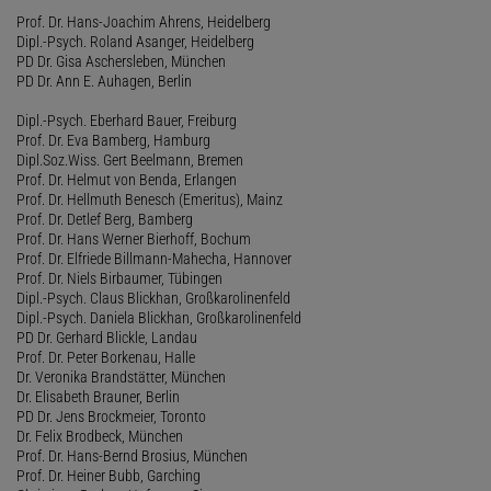
Prof. Dr. Hans-Joachim Ahrens, Heidelberg
Dipl.-Psych. Roland Asanger, Heidelberg
PD Dr. Gisa Aschersleben, München
PD Dr. Ann E. Auhagen, Berlin
Dipl.-Psych. Eberhard Bauer, Freiburg
Prof. Dr. Eva Bamberg, Hamburg
Dipl.Soz.Wiss. Gert Beelmann, Bremen
Prof. Dr. Helmut von Benda, Erlangen
Prof. Dr. Hellmuth Benesch (Emeritus), Mainz
Prof. Dr. Detlef Berg, Bamberg
Prof. Dr. Hans Werner Bierhoff, Bochum
Prof. Dr. Elfriede Billmann-Mahecha, Hannover
Prof. Dr. Niels Birbaumer, Tübingen
Dipl.-Psych. Claus Blickhan, Großkarolinenfeld
Dipl.-Psych. Daniela Blickhan, Großkarolinenfeld
PD Dr. Gerhard Blickle, Landau
Prof. Dr. Peter Borkenau, Halle
Dr. Veronika Brandstätter, München
Dr. Elisabeth Brauner, Berlin
PD Dr. Jens Brockmeier, Toronto
Dr. Felix Brodbeck, München
Prof. Dr. Hans-Bernd Brosius, München
Prof. Dr. Heiner Bubb, Garching