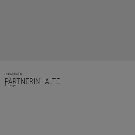
SPONSORED
PARTNERINHALTE
Anzeige