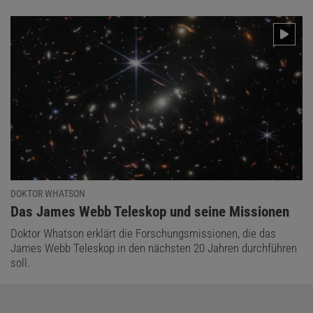
DOKTOR WHATSON
:
Das James Webb Teleskop und seine Missionen
Doktor Whatson erklärt die Forschungsmissionen, die das
James Webb Teleskop in den nächsten 20 Jahren durchführen
soll.