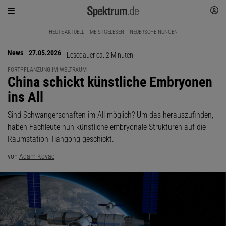
HEUTE AKTUELL
MEISTGELESEN
NEUERSCHEINUNGEN
News
27.05.2026
Lesedauer ca. 2 Minuten
FORTPFLANZUNG IM WELTRAUM
:
China schickt künstliche Embryonen
ins All
Sind Schwangerschaften im All möglich? Um das herauszufinden,
haben Fachleute nun künstliche embryonale Strukturen auf die
Raumstation Tiangong geschickt.
von
Adam Kovac