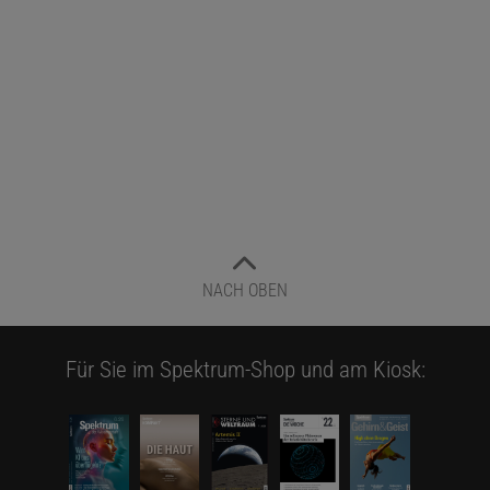
NACH OBEN
Für Sie im Spektrum-Shop und am Kiosk: