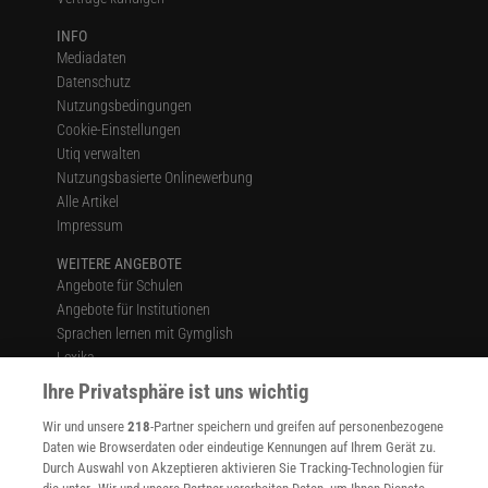
INFO
Mediadaten
Datenschutz
Nutzungsbedingungen
Cookie-Einstellungen
Utiq verwalten
Nutzungsbasierte Onlinewerbung
Alle Artikel
Impressum
WEITERE ANGEBOTE
Angebote für Schulen
Angebote für Institutionen
Sprachen lernen mit Gymglish
Lexika
Für Spektrum schreiben
Ihre Privatsphäre ist uns wichtig
Zugänglichkeitserklärung
Wir und unsere
218
-Partner speichern und greifen auf personenbezogene
WEBSEITEN
Daten wie Browserdaten oder eindeutige Kennungen auf Ihrem Gerät zu.
KielSCN
Durch Auswahl von Akzeptieren aktivieren Sie Tracking-Technologien für