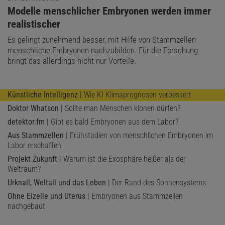
:
Modelle menschlicher Embryonen werden immer
realistischer
Es gelingt zunehmend besser, mit Hilfe von Stammzellen
menschliche Embryonen nachzubilden. Für die Forschung
bringt das allerdings nicht nur Vorteile.
Künstliche Intelligenz
| Wie KI Klimaprognosen verbessert
Doktor Whatson
| Sollte man Menschen klonen dürfen?
detektor.fm
| Gibt es bald Embryonen aus dem Labor?
Aus Stammzellen
| Frühstadien von menschlichen Embryonen im
Labor erschaffen
Projekt Zukunft
| Warum ist die Exosphäre heißer als der
Weltraum?
Urknall, Weltall und das Leben
| Der Rand des Sonnensystems
Ohne Eizelle und Uterus
| Embryonen aus Stammzellen
nachgebaut