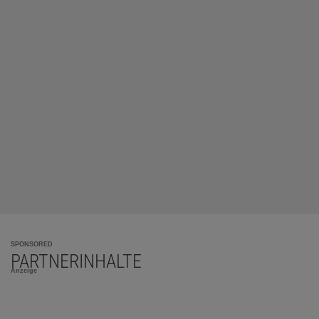
SPONSORED
PARTNERINHALTE
Anzeige