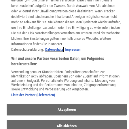
die unter „Wir und unsere Partner verarbeiten Daten, um Ihnen Dienste
Wissenschaft in die Schulen
bereitzustellen“ aufgeführten Zwecke. Durch Auswahl von Alle ablehnen
SciLogs
oder Widerruf Ihrer Einwilligung werden diese deaktiviert. Wenn Tracker
deaktiviert sind, sind manche Inhalte und Anzeigen möglicherweise nicht
mehr so relevant für Sie. Sie können dieses Menü jederzeit wieder aufrufen,
um Ihre Einstellungen zu ändern oder Ihre Einwilligung zu widerrufen, indem
Uns finden Sie auch hier:
Sie auf den Link Voreinstellungen verwalten am unteren Rand der Webseite
klicken. Ihre Einstellungen gelten innerhalb unseres Website. Weitere
Informationen finden Sie in unserer
Datenschutzerklärung.
Datenschutz
Impressum
Wir und unsere Partner verarbeiten Daten, um Folgendes
bereitzustellen:
Verwendung genauer Standortdaten. Endgeräteeigenschaften zur
Identifikation aktiv abfragen. Speichern von oder Zugriff auf Informationen
auf einem Endgerät. Personalisierte Werbung und Inhalte, Messung von
Werbeleistung und der Performance von Inhalten, Zielgruppenforschung
sowie Entwicklung und Verbesserung von Angeboten.
Liste der Partner (Lieferanten)
Akzeptieren
Alle ablehnen