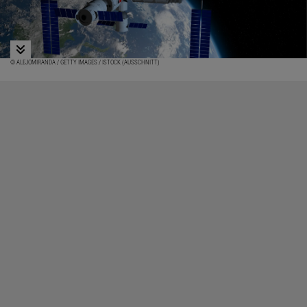
© ALEJOMIRANDA / GETTY IMAGES / ISTOCK (AUSSCHNITT)