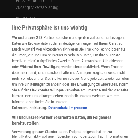
Für Spektrum schreiben
Zugänglichkeitserklärung
WEBSEITEN
KielSCN
Ihre Privatsphäre ist uns wichtig
Wissenschaft in die Schulen
Wir und unsere
218
-Partner speichern und greifen auf personenbezogene
SciLogs
Daten wie Browserdaten oder eindeutige Kennungen auf Ihrem Gerät zu.
Durch Auswahl von Akzeptieren aktivieren Sie Tracking-Technologien für
die unter „Wir und unsere Partner verarbeiten Daten, um Ihnen Dienste
bereitzustellen“ aufgeführten Zwecke. Durch Auswahl von Alle ablehnen
Uns finden Sie auch hier:
oder Widerruf Ihrer Einwilligung werden diese deaktiviert. Wenn Tracker
deaktiviert sind, sind manche Inhalte und Anzeigen möglicherweise nicht
mehr so relevant für Sie. Sie können dieses Menü jederzeit wieder aufrufen,
um Ihre Einstellungen zu ändern oder Ihre Einwilligung zu widerrufen, indem
Sie auf den Link Voreinstellungen verwalten am unteren Rand der Webseite
klicken. Ihre Einstellungen gelten innerhalb unseres Website. Weitere
Informationen finden Sie in unserer
Datenschutzerklärung.
Datenschutz
Impressum
Wir und unsere Partner verarbeiten Daten, um Folgendes
bereitzustellen:
Verwendung genauer Standortdaten. Endgeräteeigenschaften zur
Identifikation aktiv abfragen. Speichern von oder Zugriff auf Informationen