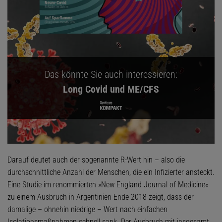
Das könnte Sie auch interessieren:
Long Covid und ME/CFS
Darauf deutet auch der sogenannte R-Wert hin – also die
durchschnittliche Anzahl der Menschen, die ein Infizierter ansteckt.
Eine Studie im renommierten »New England Journal of Medicine«
zu einem Ausbruch in Argentinien Ende 2018 zeigt, dass der
damalige – ohnehin niedrige – Wert nach einfachen
Isolationsmaßnahmen schnell sank. Der Ausbruch mit insgesamt