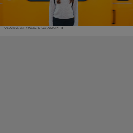
© XSANDRA / GETTY IMAGES / ISTOCK (AUSSCHNITT)