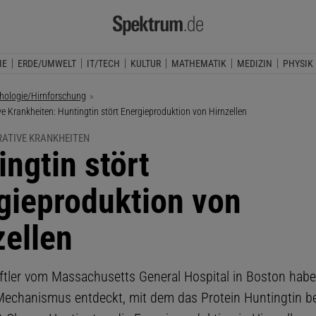
IE
ERDE/UMWELT
IT/TECH
KULTUR
MATHEMATIK
MEDIZIN
PHYSIK
hologie/Hirnforschung
e Krankheiten: Huntingtin stört Energieproduktion von Hirnzellen
ATIVE KRANKHEITEN
ingtin stört
gieproduktion von
zellen
tler vom Massachusetts General Hospital in Boston habe
echanismus entdeckt, mit dem das Protein Huntingtin be