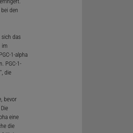
rringert.
 bei den
 sich das
s im
 PGC-1-alpha
n. PGC-1-
, die
, bevor
 Die
pha eine
che die