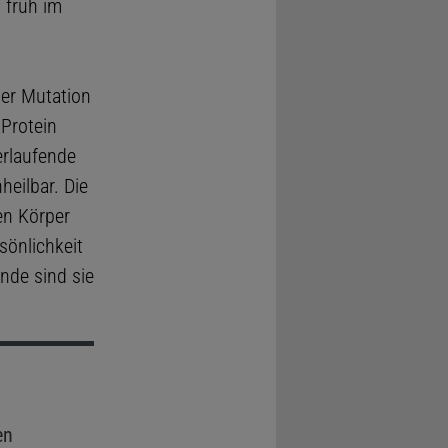
 früh im
ner Mutation
Protein
erlaufende
heilbar. Die
en Körper
sönlichkeit
nde sind sie
en