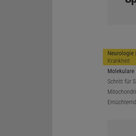
Neurologie
|
Krankheit
Molekulare
Schritt für S
Mitochondri
Ernüchternd