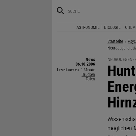
ASTRONOMIE
BIOLOGIE
CHEM
Startseite
Psyc
Aktuelle Seite:
Neurodegenerativ
NEURODEGENER
News
06.10.2006
:
Hunt
Lesedauer ca. 1 Minute
Drucken
Teilen
Ener
Hirn
Wissenschaf
möglichen M