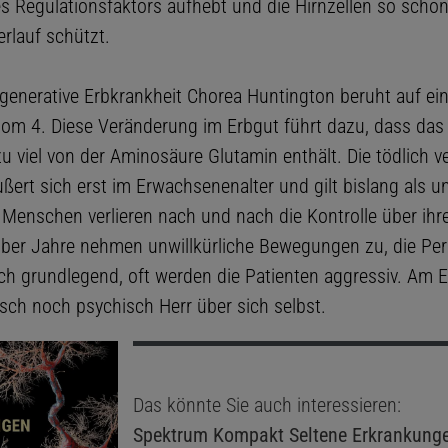
s Regulationsfaktors aufhebt und die Hirnzellen so schon
rlauf schützt.
generative Erbkrankheit Chorea Huntington beruht auf ei
m 4. Diese Veränderung im Erbgut führt dazu, dass das 
u viel von der Aminosäure Glutamin enthält. Die tödlich v
ßert sich erst im Erwachsenenalter und gilt bislang als un
 Menschen verlieren nach und nach die Kontrolle über ihr
Über Jahre nehmen unwillkürliche Bewegungen zu, die Per
ich grundlegend, oft werden die Patienten aggressiv. Am E
sch noch psychisch Herr über sich selbst.
Das könnte Sie auch interessieren:
Spektrum Kompakt
Seltene Erkrankung