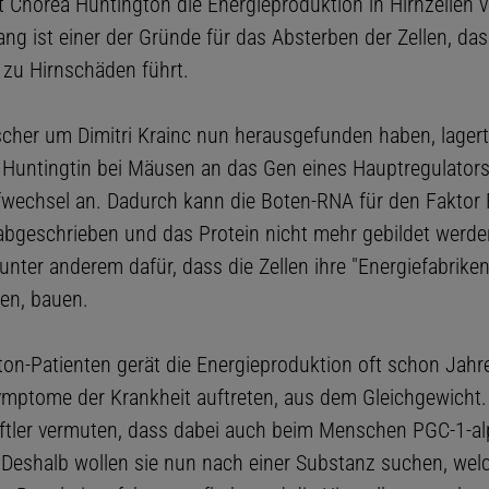
 Chorea Huntington die Energieproduktion in Hirnzellen ve
ng ist einer der Gründe für das Absterben der Zellen, das
 zu Hirnschäden führt.
scher um Dimitri Krainc nun herausgefunden haben, lagert
e Huntingtin bei Mäusen an das Gen eines Hauptregulator
fwechsel an. Dadurch kann die Boten-RNA für den Faktor
abgeschrieben und das Protein nicht mehr gebildet werde
unter anderem dafür, dass die Zellen ihre "Energiefabriken"
en, bauen.
ton-Patienten gerät die Energieproduktion oft schon Jahre
ymptome der Krankheit auftreten, aus dem Gleichgewicht.
tler vermuten, dass dabei auch beim Menschen PGC-1-al
t. Deshalb wollen sie nun nach einer Substanz suchen, wel