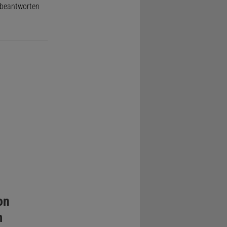
e beantworten
on
m