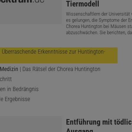
Tiermodell
Wissenschaftlern der Universität 
es gelungen, die Symptome der Er
Chorea Huntington bei Mäusen st
abzuschwächen. Sie berichten, d
 Überraschende Erkenntnisse zur Huntington-
 Medizin
| Das Rätsel der Chorea Huntington
chritt
en in Bedrängnis
e Ergebnisse
:
Entführung mit tödli
Ausgang