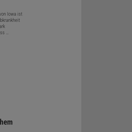
von Iowa ist
bkrankheit
ark
ass …
chem