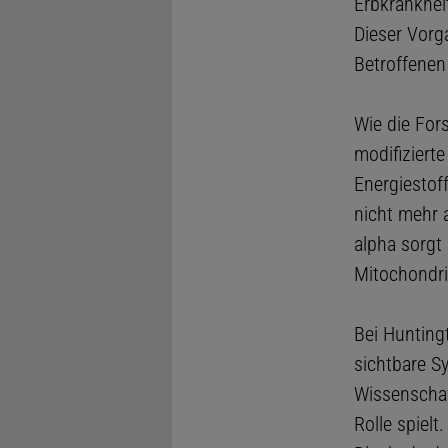
Erbkrankheit
Dieser Vorga
Betroffenen
Wie die For
modifiziert
Energiestof
nicht mehr 
alpha sorgt 
Mitochondri
Bei Hunting
sichtbare S
Wissenschaf
Rolle spiel