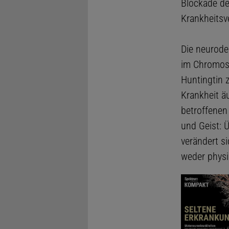
Blockade de
Krankheitsve
Die neurode
im Chromoso
Huntingtin z
Krankheit äu
betroffenen
und Geist: 
verändert s
weder physi