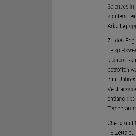
Sciences in
sondern reic
Arbeitsgrup
Zu den Regi
beispielswe
kleinere Ra
betroffen w
zum Jahresw
Verdrängun
entlang des
Temperature
Cheng und C
16 Zettajou