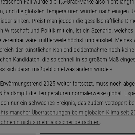
etischen Fall würde die 1,5-Grad-Marke also nicht langfri
en, und die globalen Temperaturen würden nach einigen J
wieder sinken. Preist man jedoch die gesellschaftliche Di
ch Wirtschaft und Politik mit ein, ist ein Szenario, welches 
 vereinbar wäre, mittlerweile höchst unplausibel. Meines
Bereich der künstlichen Kohlendioxidentnahme noch keine
ichen Kandidaten, die so schnell in so großem Maß einge
ss sich daran maßgeblich etwas ändern würde.«
 Erwärmungstrend 2025 weiter fortsetzt, muss noch abge
Niña dämpft die Temperaturen normalerweise global. Exp
doch nur ein schwaches Ereignis, das zudem verzögert b
hts mancher Überraschungen beim globalen Klima seit 20
ohnehin nichts mehr als sicher betrachten
.