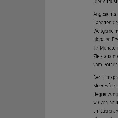
(der August
Angesichts 
Experten ge
Weltgemeins
globalen Er
17 Monaten 
Ziels aus m
vom Potsdam
Der Klimaph
Meeresforsc
Begrenzung 
wir von heu
emittieren, 