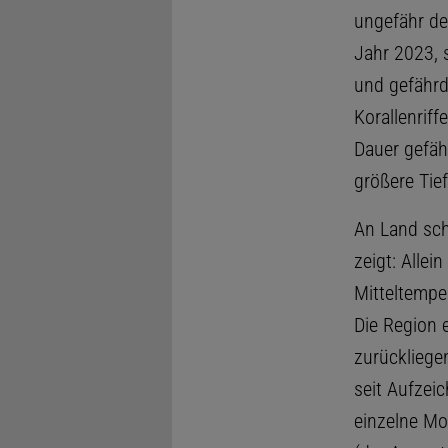
ungefähr d
Jahr 2023, 
und gefährd
Korallenrif
Dauer gefäh
größere Tie
An Land sch
zeigt: Alle
Mitteltempe
Die Region e
zurückliege
seit Aufzei
einzelne Mo