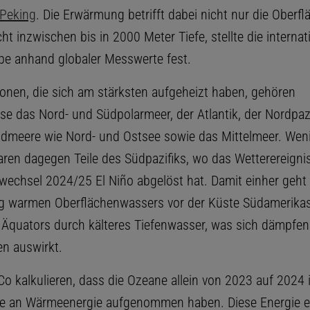
 Peking
. Die Erwärmung betrifft dabei nicht nur die Oberfl
ht inzwischen bis in 2000 Meter Tiefe, stellte die internat
pe anhand globaler Messwerte fest.
onen, die sich am stärksten aufgeheizt haben, gehören
ise das Nord- und Südpolarmeer, der Atlantik, der Nordpaz
ndmeere wie Nord- und Ostsee sowie das Mittelmeer. Weni
aren dagegen Teile des Südpazifiks, wo das Wetterereigni
echsel 2024/25 El Niño abgelöst hat. Damit einher geht 
g warmen Oberflächenwassers vor der Küste Südamerika
 Äquators durch kälteres Tiefenwasser, was sich dämpfen
n auswirkt.
o kalkulieren, dass die Ozeane allein von 2023 auf 2024
le an Wärmeenergie aufgenommen haben. Diese Energie e