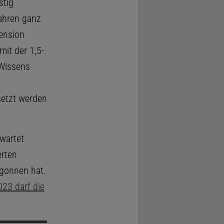
stig
ahren ganz
mension
mit der 1,5-
 Wissens
setzt werden
wartet
erten
egonnen hat.
23 darf die