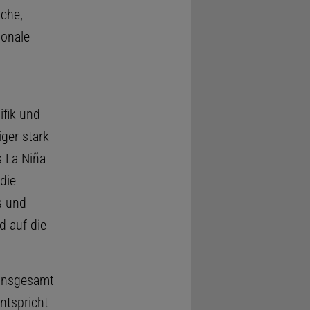
äche,
ionale
ifik und
ger stark
s La Niña
die
s und
d auf die
 insgesamt
ntspricht