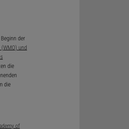
 Beginn der
on (WMO) und
ms
ten die
chnenden
m die
cademy of