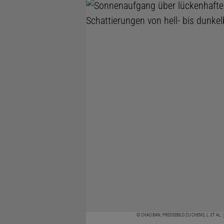
© CHAO BAN; PRESSEBILD ZU CHENG, L. ET AL.: