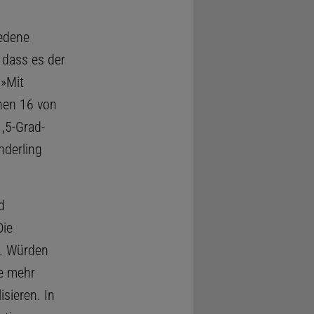
iedene
 dass es der
 »Mit
nen 16 von
,5-Grad-
nderling
d
Die
n. Würden
se mehr
isieren. In