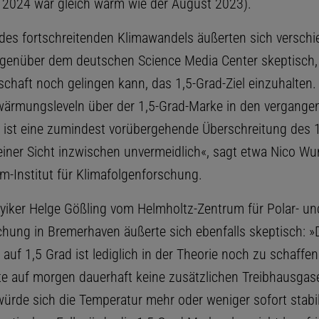
 2024 war gleich warm wie der August 2023).
des fortschreitenden Klimawandels äußerten sich versch
genüber dem deutschen Science Media Center skeptisch,
chaft noch gelingen kann, das 1,5-Grad-Ziel einzuhalten.
wärmungsleveln über der 1,5-Grad-Marke in den vergange
ist eine zumindest vorübergehende Überschreitung des 1
einer Sicht inzwischen unvermeidlich«, sagt etwa Nico Wu
-Institut für Klimafolgenforschung.
yiker Helge Gößling vom Helmholtz-Zentrum für Polar- un
hung in Bremerhaven äußerte sich ebenfalls skeptisch: »
auf 1,5 Grad ist lediglich in der Theorie noch zu schaffe
te auf morgen dauerhaft keine zusätzlichen Treibhausga
würde sich die Temperatur mehr oder weniger sofort stabil