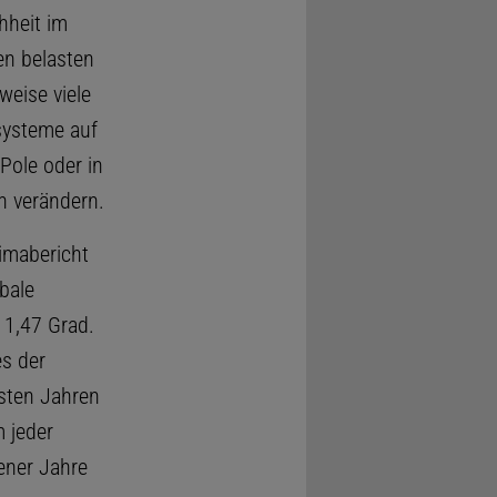
heit im
en belasten
weise viele
osysteme auf
Pole oder in
h verändern.
imabericht
bale
 1,47 Grad.
es der
sten Jahren
 jeder
ener Jahre