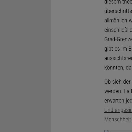
diesem theor
überschritt
allmählich 
einschließli
Grad-Grenze
gibt es im 
aussichtsre
könnten, da
Ob sich der
werden. La 
erwarten je
Und angesic
Menschheit 