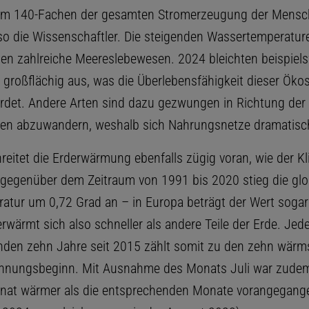
em 140-Fachen der gesamten Stromerzeugung der Mensch
so die Wissenschaftler. Die steigenden Wassertemperatur
en zahlreiche Meereslebewesen. 2024 bleichten beispiels
fe großflächig aus, was die Überlebensfähigkeit dieser Ök
rdet. Andere Arten sind dazu gezwungen in Richtung der 
fen abzuwandern, weshalb sich Nahrungsnetze dramatisc
reitet die Erderwärmung ebenfalls zügig voran, wie der Kl
in gegenüber dem Zeitraum von 1991 bis 2020 stieg die glo
ratur um 0,72 Grad an – in Europa beträgt der Wert sogar
rwärmt sich also schneller als andere Teile der Erde. Jed
nden zehn Jahre seit 2015 zählt somit zu den zehn wärm
chnungsbeginn. Mit Ausnahme des Monats Juli war zudem
nat wärmer als die entsprechenden Monate vorangegang