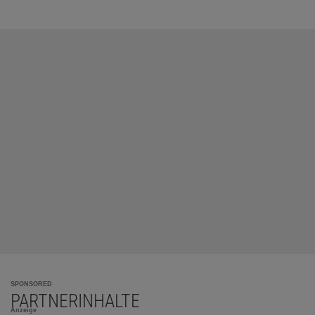
SPONSORED
PARTNERINHALTE
Anzeige