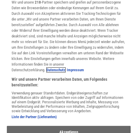
Wir und unsere
218
-Partner speichern und greifen auf personenbezogene
WEBSEITEN
Daten wie Browserdaten oder eindeutige Kennungen auf Ihrem Gerät zu.
KielSCN
Durch Auswahl von Akzeptieren aktivieren Sie Tracking-Technologien für
Wissenschaft in die Schulen
die unter „Wir und unsere Partner verarbeiten Daten, um Ihnen Dienste
SciLogs
bereitzustellen“ aufgeführten Zwecke. Durch Auswahl von Alle ablehnen
oder Widerruf Ihrer Einwilligung werden diese deaktiviert. Wenn Tracker
deaktiviert sind, sind manche Inhalte und Anzeigen möglicherweise nicht
mehr so relevant für Sie. Sie können dieses Menü jederzeit wieder aufrufen,
um Ihre Einstellungen zu ändern oder Ihre Einwilligung zu widerrufen, indem
Uns finden Sie auch hier:
Sie auf den Link Voreinstellungen verwalten am unteren Rand der Webseite
klicken. Ihre Einstellungen gelten innerhalb unseres Website. Weitere
Informationen finden Sie in unserer
Datenschutzerklärung.
Datenschutz
Impressum
Wir und unsere Partner verarbeiten Daten, um Folgendes
bereitzustellen:
Verwendung genauer Standortdaten. Endgeräteeigenschaften zur
Identifikation aktiv abfragen. Speichern von oder Zugriff auf Informationen
auf einem Endgerät. Personalisierte Werbung und Inhalte, Messung von
Werbeleistung und der Performance von Inhalten, Zielgruppenforschung
sowie Entwicklung und Verbesserung von Angeboten.
Liste der Partner (Lieferanten)
Akzeptieren