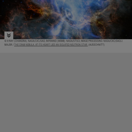
© X-RAY (CHANDRA): NASA/CXC/SAO; INFRARED (WEBB): NASA/STSCI; IMAGE PROCESSING: NASA/CXC/SAO/J.
MAJOR /
THE CRAB NEBULA. AT ITS HEART LIES AN ISOLATED NEUTRON STAR.
(AUSSCHNITT)