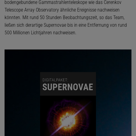
bodengebundene Gammastrahlenteleskope wie das Cerenkov
Telescope Array Observatory ähnliche Ereignisse nachweisen
könnten. Mit rund 50 Stunden Beobachtungszeit, so das Team,
ließen sich derartige Supernovae bis in eine Entfernung von rund
500 Millionen Lichtjahren nachweisen.