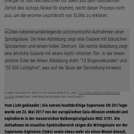
Energie für das Nachleuchten vor allem aus dem radioaktiven
Zerfall des Isotops Nickel-56 stammt, reicht dieser Prozess nicht
aus, um die enorme Leuchtkraft von SLSNs zu erklären.
© LINKS: SDSS AND PS1; RECHTS: NOT+ALFSOC/BOSE ET AL. 2020 /
THE SUPERLUMINOUS SUPERNOVA SN
2017EGM
; BEARBEITUNG: SPEKTRUM DER WISSENSCHAFT (AUSSCHNITT)
Vom Licht geblendet |
Die extrem leuchtkräftige Supernova SN 2017egm
wurde am 23. Mai 2017 von der europäischen Gaia-Mission entdeckt und
explodierte in der massereichen Balkenspiralgalaxie NGC 3191. Die
Aufnahmen im visuellen Spektralbereich zeigen die Wirtsgalaxie vor der
Supernova-Explosion (links) sowie etwas mehr als einen Monat danach,