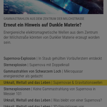
GAMMASTRAHLEN AUS DEM ZENTRUM DER MILCHSTRASSE
:
Erneut ein Hinweis auf Dunkle Materie?
Energiereiche elektromagnetische Wellen aus dem Zentrum
der Milchstraße könnten von Dunkler Materie erzeugt worden
sein.
Supernova-Explosion
| In Staub gehüllten Vorläuferstern entdeckt
Sternexplosion
| Supernova mit Doppelknall
Gammastrahlen von Schwarzem Loch
| Mikroquasar
energiereicher als gedacht
Urknall, Weltall und das Leben
| Supernovae & Gravitationswellen
Sternexplosionen
| Keine Gammastrahlung von Supernova in
Messier 101
Urknall, Weltall und das Leben
| Was bleibt von einer Supernova?
Urknall, Weltall und das Leben
| 3D-Simulationen von