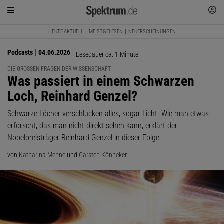
HEUTE AKTUELL
MEISTGELESEN
NEUERSCHEINUNGEN
Podcasts
04.06.2026
Lesedauer ca. 1 Minute
DIE GROSSEN FRAGEN DER WISSENSCHAFT
:
Was passiert in einem Schwarzen
Loch, Reinhard Genzel?
Schwarze Löcher verschlucken alles, sogar Licht. Wie man etwas
erforscht, das man nicht direkt sehen kann, erklärt der
Nobelpreisträger Reinhard Genzel in dieser Folge.
von
Katharina Menne
und
Carsten Könneker