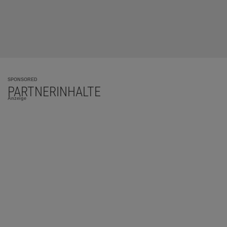
SPONSORED
PARTNERINHALTE
Anzeige