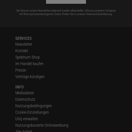
Sie können unsere Newsletter jederzeit wieder abbestellen. Infos zu unserem Umgang
mit Ihren personenbezogenen Daten finden Sie in unserer
Datenschutzerklärung
.
SERVICES
Newsletter
Kontakt
Spektrum Shop
Im Handel kaufen
Presse
Verträge kündigen
INFO
Mediadaten
Datenschutz
Nutzungsbedingungen
Cookie-Einstellungen
Utiq verwalten
Nutzungsbasierte Onlinewerbung
Alle Artikel