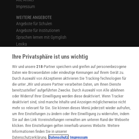
Impressum
WEITERE ANGEBOTE
Angebote für Schulen
Angebote für Institutionen
Sprachen lernen mit Gymglish
Lexika
Für Spektrum schreiben
Ihre Privatsphäre ist uns wichtig
Zugänglichkeitserklärung
Wir und unsere
218
-Partner speichern und greifen auf personenbezogene
WEBSEITEN
Daten wie Browserdaten oder eindeutige Kennungen auf Ihrem Gerät zu.
KielSCN
Durch Auswahl von Akzeptieren aktivieren Sie Tracking-Technologien für
Wissenschaft in die Schulen
die unter „Wir und unsere Partner verarbeiten Daten, um Ihnen Dienste
SciLogs
bereitzustellen“ aufgeführten Zwecke. Durch Auswahl von Alle ablehnen
oder Widerruf Ihrer Einwilligung werden diese deaktiviert. Wenn Tracker
deaktiviert sind, sind manche Inhalte und Anzeigen möglicherweise nicht
mehr so relevant für Sie. Sie können dieses Menü jederzeit wieder aufrufen,
Uns finden Sie auch hier:
um Ihre Einstellungen zu ändern oder Ihre Einwilligung zu widerrufen, indem
Sie auf den Link Voreinstellungen verwalten am unteren Rand der Webseite
klicken. Ihre Einstellungen gelten innerhalb unseres Website. Weitere
Informationen finden Sie in unserer
Datenschutzerklärung.
Datenschutz
Impressum