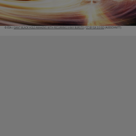
© ESA /
GIANT BLACK HOLE AWAKENS WITH RECURRING X-RAY BURSTS
/
CC BY-SA 3.0 IGO
(AUSSCHNITT)