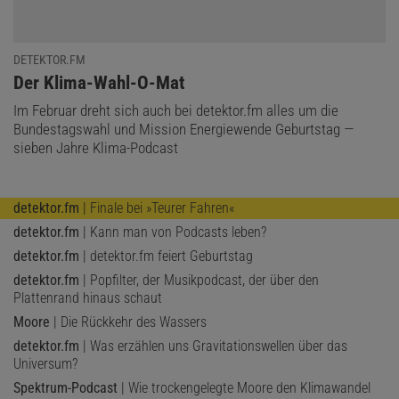
DETEKTOR.FM
:
Der Klima-Wahl-O-Mat
Im Februar dreht sich auch bei detektor.fm alles um die
Bundestagswahl und Mission Energiewende Geburtstag —
sieben Jahre Klima-Podcast
detektor.fm
| Finale bei »Teurer Fahren«
detektor.fm
| Kann man von Podcasts leben?
detektor.fm
| detektor.fm feiert Geburtstag
detektor.fm
| Popfilter, der Musikpodcast, der über den
Plattenrand hinaus schaut
Moore
| Die Rückkehr des Wassers
detektor.fm
| Was erzählen uns Gravitationswellen über das
Universum?
Spektrum-Podcast
| Wie trockengelegte Moore den Klimawandel