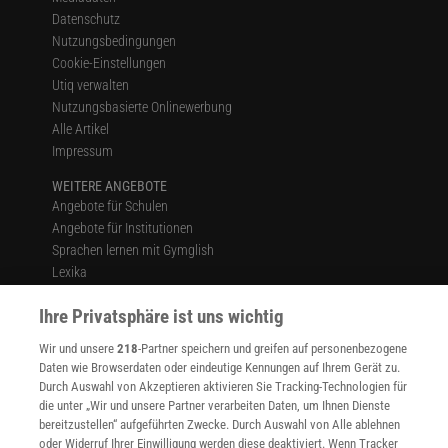
Datenschutz
Nutzungsbedingungen
Cookie-Einstellungen
Utiq verwalten
Nutzungsbasierte Onlinewerbung
Alle Artikel
Impressum
WEITERE ANGEBOTE
Angebote für Schulen
Angebote für Institutionen
Sprachen lernen mit Gymglish
Lexika
Für Spektrum schreiben
Ihre Privatsphäre ist uns wichtig
Zugänglichkeitserklärung
Wir und unsere
218
-Partner speichern und greifen auf personenbezogene
WEBSEITEN
Daten wie Browserdaten oder eindeutige Kennungen auf Ihrem Gerät zu.
KielSCN
Durch Auswahl von Akzeptieren aktivieren Sie Tracking-Technologien für
Wissenschaft in die Schulen
die unter „Wir und unsere Partner verarbeiten Daten, um Ihnen Dienste
SciLogs
bereitzustellen“ aufgeführten Zwecke. Durch Auswahl von Alle ablehnen
oder Widerruf Ihrer Einwilligung werden diese deaktiviert. Wenn Tracker