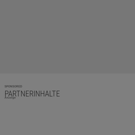
SPONSORED
PARTNERINHALTE
Anzeige