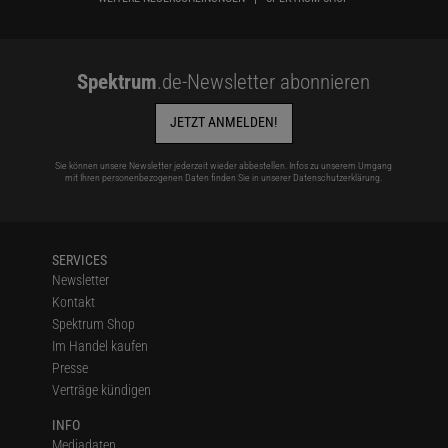
Spektrum
.de-Newsletter abonnieren
JETZT ANMELDEN!
Sie können unsere Newsletter jederzeit wieder abbestellen. Infos zu unserem Umgang
mit Ihren personenbezogenen Daten finden Sie in unserer
Datenschutzerklärung
.
SERVICES
Newsletter
Kontakt
Spektrum Shop
Im Handel kaufen
Presse
Verträge kündigen
INFO
Mediadaten