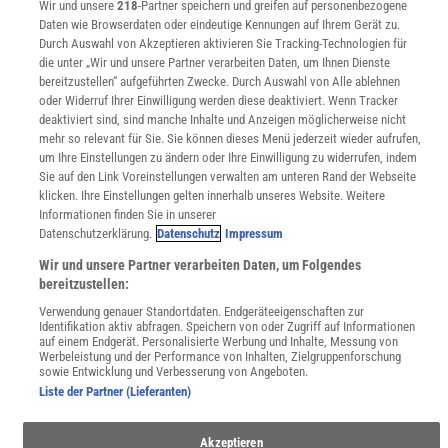
Sprachen lernen mit Gymglish
Wir und unsere
218
-Partner speichern und greifen auf personenbezogene
Daten wie Browserdaten oder eindeutige Kennungen auf Ihrem Gerät zu.
Lexika
Durch Auswahl von Akzeptieren aktivieren Sie Tracking-Technologien für
Für Spektrum schreiben
die unter „Wir und unsere Partner verarbeiten Daten, um Ihnen Dienste
Zugänglichkeitserklärung
bereitzustellen“ aufgeführten Zwecke. Durch Auswahl von Alle ablehnen
oder Widerruf Ihrer Einwilligung werden diese deaktiviert. Wenn Tracker
WEBSEITEN
deaktiviert sind, sind manche Inhalte und Anzeigen möglicherweise nicht
KielSCN
mehr so relevant für Sie. Sie können dieses Menü jederzeit wieder aufrufen,
Wissenschaft in die Schulen
um Ihre Einstellungen zu ändern oder Ihre Einwilligung zu widerrufen, indem
SciLogs
Sie auf den Link Voreinstellungen verwalten am unteren Rand der Webseite
klicken. Ihre Einstellungen gelten innerhalb unseres Website. Weitere
Informationen finden Sie in unserer
Datenschutzerklärung.
Datenschutz
Impressum
Uns finden Sie auch hier:
Wir und unsere Partner verarbeiten Daten, um Folgendes
bereitzustellen:
Verwendung genauer Standortdaten. Endgeräteeigenschaften zur
Identifikation aktiv abfragen. Speichern von oder Zugriff auf Informationen
auf einem Endgerät. Personalisierte Werbung und Inhalte, Messung von
Werbeleistung und der Performance von Inhalten, Zielgruppenforschung
sowie Entwicklung und Verbesserung von Angeboten.
Liste der Partner (Lieferanten)
Akzeptieren