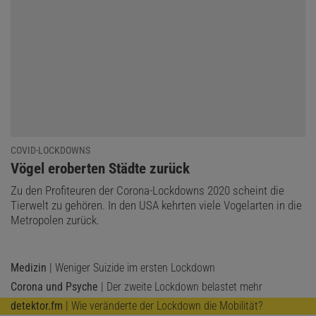
COVID-LOCKDOWNS
:
Vögel eroberten Städte zurück
Zu den Profiteuren der Corona-Lockdowns 2020 scheint die
Tierwelt zu gehören. In den USA kehrten viele Vogelarten in die
Metropolen zurück.
Medizin
| Weniger Suizide im ersten Lockdown
Corona und Psyche
| Der zweite Lockdown belastet mehr
detektor.fm
| Wie veränderte der Lockdown die Mobilität?