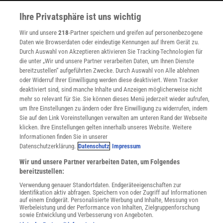
WEITERE ANGEBOTE
Ihre Privatsphäre ist uns wichtig
Angebote für Schulen
Angebote für Institutionen
Wir und unsere
218
-Partner speichern und greifen auf personenbezogene
Sprachen lernen mit Gymglish
Daten wie Browserdaten oder eindeutige Kennungen auf Ihrem Gerät zu.
Lexika
Durch Auswahl von Akzeptieren aktivieren Sie Tracking-Technologien für
Für Spektrum schreiben
die unter „Wir und unsere Partner verarbeiten Daten, um Ihnen Dienste
bereitzustellen“ aufgeführten Zwecke. Durch Auswahl von Alle ablehnen
Zugänglichkeitserklärung
oder Widerruf Ihrer Einwilligung werden diese deaktiviert. Wenn Tracker
WEBSEITEN
deaktiviert sind, sind manche Inhalte und Anzeigen möglicherweise nicht
KielSCN
mehr so relevant für Sie. Sie können dieses Menü jederzeit wieder aufrufen,
um Ihre Einstellungen zu ändern oder Ihre Einwilligung zu widerrufen, indem
Wissenschaft in die Schulen
Sie auf den Link Voreinstellungen verwalten am unteren Rand der Webseite
SciLogs
klicken. Ihre Einstellungen gelten innerhalb unseres Website. Weitere
Informationen finden Sie in unserer
Datenschutzerklärung.
Datenschutz
Impressum
Uns finden Sie auch hier:
Wir und unsere Partner verarbeiten Daten, um Folgendes
bereitzustellen:
Verwendung genauer Standortdaten. Endgeräteeigenschaften zur
Identifikation aktiv abfragen. Speichern von oder Zugriff auf Informationen
auf einem Endgerät. Personalisierte Werbung und Inhalte, Messung von
Werbeleistung und der Performance von Inhalten, Zielgruppenforschung
sowie Entwicklung und Verbesserung von Angeboten.