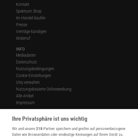
Kontakt
Spektrum Shop
Im Handel kaufen
Presse
Verträge kündigen
Widerruf
INFO
Mediadaten
Datenschutz
Nutzungsbedingungen
Cookie-Einstellungen
Utiq verwalten
Nutzungsbasierte Onlinewerbung
Alle Artikel
Impressum
WEITERE ANGEBOTE
Ihre Privatsphäre ist uns wichtig
Angebote für Schulen
Angebote für Institutionen
Wir und unsere
218
-Partner speichern und greifen auf personenbezogene
Sprachen lernen mit Gymglish
Daten wie Browserdaten oder eindeutige Kennungen auf Ihrem Gerät zu.