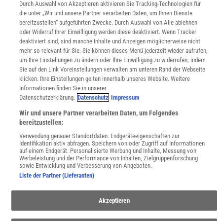
Lexika
Durch Auswahl von Akzeptieren aktivieren Sie Tracking-Technologien für
die unter „Wir und unsere Partner verarbeiten Daten, um Ihnen Dienste
Für Spektrum schreiben
bereitzustellen“ aufgeführten Zwecke. Durch Auswahl von Alle ablehnen
Zugänglichkeitserklärung
oder Widerruf Ihrer Einwilligung werden diese deaktiviert. Wenn Tracker
deaktiviert sind, sind manche Inhalte und Anzeigen möglicherweise nicht
WEBSEITEN
mehr so relevant für Sie. Sie können dieses Menü jederzeit wieder aufrufen,
KielSCN
um Ihre Einstellungen zu ändern oder Ihre Einwilligung zu widerrufen, indem
Wissenschaft in die Schulen
Sie auf den Link Voreinstellungen verwalten am unteren Rand der Webseite
SciLogs
klicken. Ihre Einstellungen gelten innerhalb unseres Website. Weitere
Informationen finden Sie in unserer
Datenschutzerklärung.
Datenschutz
Impressum
Uns finden Sie auch hier:
Wir und unsere Partner verarbeiten Daten, um Folgendes
bereitzustellen:
Verwendung genauer Standortdaten. Endgeräteeigenschaften zur
Identifikation aktiv abfragen. Speichern von oder Zugriff auf Informationen
auf einem Endgerät. Personalisierte Werbung und Inhalte, Messung von
Werbeleistung und der Performance von Inhalten, Zielgruppenforschung
sowie Entwicklung und Verbesserung von Angeboten.
Liste der Partner (Lieferanten)
Akzeptieren