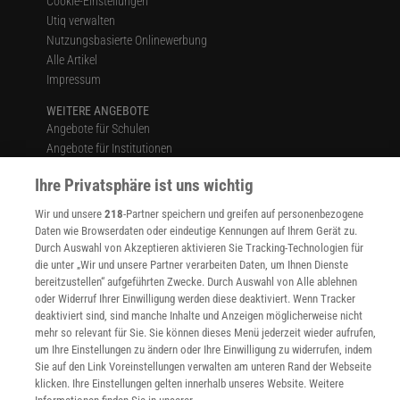
Cookie-Einstellungen
Utiq verwalten
Nutzungsbasierte Onlinewerbung
Alle Artikel
Impressum
WEITERE ANGEBOTE
Angebote für Schulen
Angebote für Institutionen
Sprachen lernen mit Gymglish
Ihre Privatsphäre ist uns wichtig
Lexika
Für Spektrum schreiben
Wir und unsere
218
-Partner speichern und greifen auf personenbezogene
Zugänglichkeitserklärung
Daten wie Browserdaten oder eindeutige Kennungen auf Ihrem Gerät zu.
Durch Auswahl von Akzeptieren aktivieren Sie Tracking-Technologien für
WEBSEITEN
die unter „Wir und unsere Partner verarbeiten Daten, um Ihnen Dienste
KielSCN
bereitzustellen“ aufgeführten Zwecke. Durch Auswahl von Alle ablehnen
Wissenschaft in die Schulen
oder Widerruf Ihrer Einwilligung werden diese deaktiviert. Wenn Tracker
SciLogs
deaktiviert sind, sind manche Inhalte und Anzeigen möglicherweise nicht
mehr so relevant für Sie. Sie können dieses Menü jederzeit wieder aufrufen,
um Ihre Einstellungen zu ändern oder Ihre Einwilligung zu widerrufen, indem
Sie auf den Link Voreinstellungen verwalten am unteren Rand der Webseite
Uns finden Sie auch hier:
klicken. Ihre Einstellungen gelten innerhalb unseres Website. Weitere