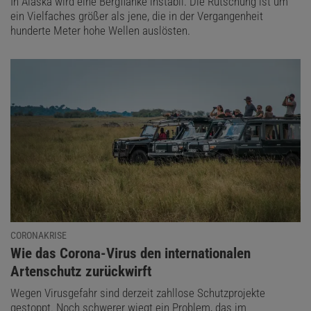
In Alaska wird eine Bergflanke instabil. Die Rutschung ist um
ein Vielfaches größer als jene, die in der Vergangenheit
hunderte Meter hohe Wellen auslösten.
CORONAKRISE
:
Wie das Corona-Virus den internationalen
Artenschutz zurückwirft
Wegen Virusgefahr sind derzeit zahllose Schutzprojekte
gestoppt. Noch schwerer wiegt ein Problem, das im