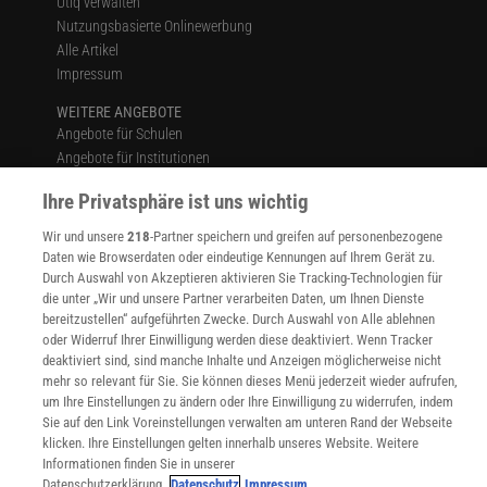
Utiq verwalten
Nutzungsbasierte Onlinewerbung
Alle Artikel
Impressum
WEITERE ANGEBOTE
Angebote für Schulen
Angebote für Institutionen
Sprachen lernen mit Gymglish
Ihre Privatsphäre ist uns wichtig
Lexika
Für Spektrum schreiben
Wir und unsere
218
-Partner speichern und greifen auf personenbezogene
Zugänglichkeitserklärung
Daten wie Browserdaten oder eindeutige Kennungen auf Ihrem Gerät zu.
Durch Auswahl von Akzeptieren aktivieren Sie Tracking-Technologien für
WEBSEITEN
die unter „Wir und unsere Partner verarbeiten Daten, um Ihnen Dienste
KielSCN
bereitzustellen“ aufgeführten Zwecke. Durch Auswahl von Alle ablehnen
Wissenschaft in die Schulen
oder Widerruf Ihrer Einwilligung werden diese deaktiviert. Wenn Tracker
SciLogs
deaktiviert sind, sind manche Inhalte und Anzeigen möglicherweise nicht
mehr so relevant für Sie. Sie können dieses Menü jederzeit wieder aufrufen,
um Ihre Einstellungen zu ändern oder Ihre Einwilligung zu widerrufen, indem
Sie auf den Link Voreinstellungen verwalten am unteren Rand der Webseite
klicken. Ihre Einstellungen gelten innerhalb unseres Website. Weitere
Uns finden Sie auch hier:
Informationen finden Sie in unserer
Datenschutzerklärung.
Datenschutz
Impressum