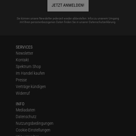
JETZT ANMELDEN!
Sie können unsere Newsletter jederzeit wieder abbestellen. Infos zu unserem Umgang
mit Ihren personenbezogenen Daten finden Sie in unserer
Datenschutzerklärung
.
SERVICES
Newsletter
Kontakt
Spektrum Shop
Im Handel kaufen
Presse
Verträge kündigen
Widerruf
INFO
Mediadaten
Datenschutz
Nutzungsbedingungen
Cookie-Einstellungen