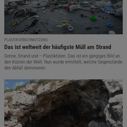
PLASTIKVERSCHMUTZUNG
:
Das ist weltweit der häufigste Müll am Strand
Sonne, Strand und – Plastiktüten. Das ist ein gängiges Bild an
den Küsten der Welt. Nun wurde ermittelt, welche Gegenstände
den Abfall dominieren.