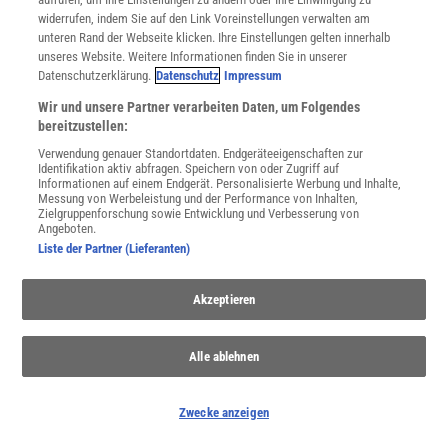
widerrufen, indem Sie auf den Link Voreinstellungen verwalten am
unteren Rand der Webseite klicken. Ihre Einstellungen gelten innerhalb
unseres Website. Weitere Informationen finden Sie in unserer
URKNALL, WELTALL UND DAS LEBEN
Datenschutzerklärung.
Datenschutz
Impressum
:
Artemis II: Flug um den Mond
Wir und unsere Partner verarbeiten Daten, um Folgendes
In seinem Vortrag »Artemis II: Einmal Mond und zurück« gibt
bereitzustellen:
Mirko Krumpe einen Überblick über die gesamte Mission und
Verwendung genauer Standortdaten. Endgeräteeigenschaften zur
einen Ausblick.
Identifikation aktiv abfragen. Speichern von oder Zugriff auf
Informationen auf einem Endgerät. Personalisierte Werbung und Inhalte,
Messung von Werbeleistung und der Performance von Inhalten,
Zielgruppenforschung sowie Entwicklung und Verbesserung von
Angeboten.
Liste der Partner (Lieferanten)
Akzeptieren
Alle ablehnen
Zwecke anzeigen