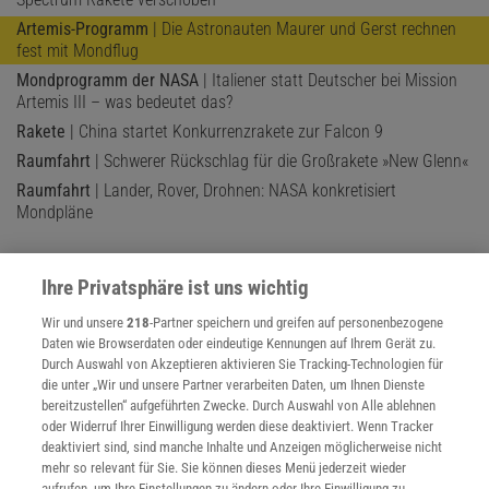
Artemis-Programm
| Die Astronauten Maurer und Gerst rechnen
fest mit Mondflug
Mondprogramm der NASA
| Italiener statt Deutscher bei Mission
Artemis III – was bedeutet das?
Rakete
| China startet Konkurrenzrakete zur Falcon 9
Raumfahrt
| Schwerer Rückschlag für die Großrakete »New Glenn«
Raumfahrt
| Lander, Rover, Drohnen: NASA konkretisiert
Mondpläne
Ihre Privatsphäre ist uns wichtig
Wir und unsere
218
-Partner speichern und greifen auf personenbezogene
Daten wie Browserdaten oder eindeutige Kennungen auf Ihrem Gerät zu.
Durch Auswahl von Akzeptieren aktivieren Sie Tracking-Technologien für
die unter „Wir und unsere Partner verarbeiten Daten, um Ihnen Dienste
bereitzustellen“ aufgeführten Zwecke. Durch Auswahl von Alle ablehnen
oder Widerruf Ihrer Einwilligung werden diese deaktiviert. Wenn Tracker
deaktiviert sind, sind manche Inhalte und Anzeigen möglicherweise nicht
mehr so relevant für Sie. Sie können dieses Menü jederzeit wieder
aufrufen, um Ihre Einstellungen zu ändern oder Ihre Einwilligung zu