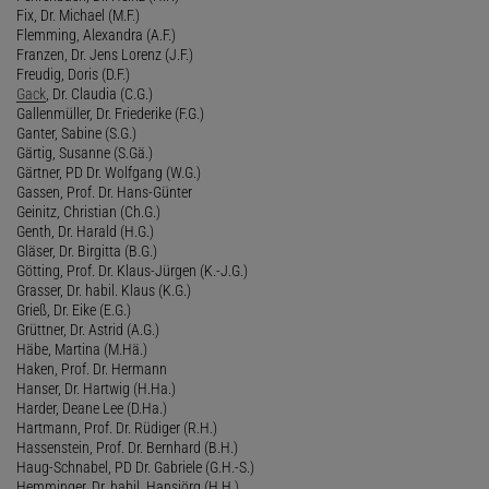
Fix, Dr. Michael (M.F.)
Flemming, Alexandra (A.F.)
Franzen, Dr. Jens Lorenz (J.F.)
Freudig, Doris (D.F.)
Gack
, Dr. Claudia (C.G.)
Gallenmüller, Dr. Friederike (F.G.)
Ganter, Sabine (S.G.)
Gärtig, Susanne (S.Gä.)
Gärtner, PD Dr. Wolfgang (W.G.)
Gassen, Prof. Dr. Hans-Günter
Geinitz, Christian (Ch.G.)
Genth, Dr. Harald (H.G.)
Gläser, Dr. Birgitta (B.G.)
Götting, Prof. Dr. Klaus-Jürgen (K.-J.G.)
Grasser, Dr. habil. Klaus (K.G.)
Grieß, Dr. Eike (E.G.)
Grüttner, Dr. Astrid (A.G.)
Häbe, Martina (M.Hä.)
Haken, Prof. Dr. Hermann
Hanser, Dr. Hartwig (H.Ha.)
Harder, Deane Lee (D.Ha.)
Hartmann, Prof. Dr. Rüdiger (R.H.)
Hassenstein, Prof. Dr. Bernhard (B.H.)
Haug-Schnabel, PD Dr. Gabriele (G.H.-S.)
Hemminger, Dr. habil. Hansjörg (H.H.)