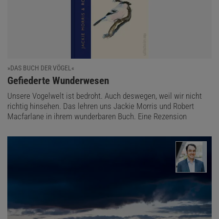
»DAS BUCH DER VÖGEL«
:
Gefiederte Wunderwesen
Unsere Vogelwelt ist bedroht. Auch deswegen, weil wir nicht
richtig hinsehen. Das lehren uns Jackie Morris und Robert
Macfarlane in ihrem wunderbaren Buch. Eine Rezension