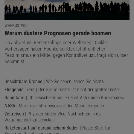
WARKUS’ WELT
:
Warum düstere Prognosen gerade boomen
Ob Jobverlust, Rentenkollaps oder Weltkrieg: Dunkle
Vorhersagen haben Hochkonjunktur. Ist öffentlicher
Pessimismus ein Mittel gegen Kontrollverlust, fragt sich unser
Kolumnist.
Unsichtbare Drohne
| Wie Sie sehen, sehen Sie nichts
Fliegende Tiere
| Der Große Gleiter ist nicht der größte Gleiter
Raumfahrt
| Chinesische Sonde erreicht Asteroiden Kamo’oalewa
NASA
| Marsrover »Promise« soll den Mond erkunden
Zeitreisen
| Physiker finden Weg, Nachrichten in die
Vergangenheit zu schicken
Raketenstart auf europäischem Boden
| Neuer Start für
Spectrum-Rakete verschoben