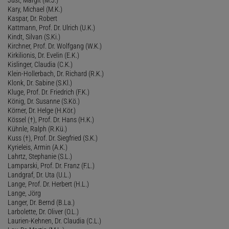
Kary, Michael (M.K.)
Kaspar, Dr. Robert
Kattmann, Prof. Dr. Ulrich (U.K.)
Kindt, Silvan (S.Ki.)
Kirchner, Prof. Dr. Wolfgang (W.K.)
Kirkilionis, Dr. Evelin (E.K.)
Kislinger, Claudia (C.K.)
Klein-Hollerbach, Dr. Richard (R.K.)
Klonk, Dr. Sabine (S.Kl.)
Kluge, Prof. Dr. Friedrich (F.K.)
König, Dr. Susanne (S.Kö.)
Körner, Dr. Helge (H.Kör.)
Kössel (†), Prof. Dr. Hans (H.K.)
Kühnle, Ralph (R.Kü.)
Kuss (†), Prof. Dr. Siegfried (S.K.)
Kyrieleis, Armin (A.K.)
Lahrtz, Stephanie (S.L.)
Lamparski, Prof. Dr. Franz (F.L.)
Landgraf, Dr. Uta (U.L.)
Lange, Prof. Dr. Herbert (H.L.)
Lange, Jörg
Langer, Dr. Bernd (B.La.)
Larbolette, Dr. Oliver (O.L.)
Laurien-Kehnen, Dr. Claudia (C.L.)