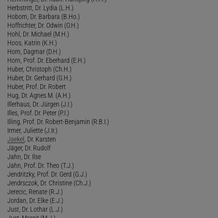
Herbstritt, Dr. Lydia (L.H.)
Hobom, Dr. Barbara (B.Ho.)
Hoffrichter, Dr. Odwin (O.H.)
Hohl, Dr. Michael (M.H.)
Hoos, Katrin (K.H.)
Horn, Dagmar (D.H.)
Horn, Prof. Dr. Eberhard (E.H.)
Huber, Christoph (Ch.H.)
Huber, Dr. Gerhard (G.H.)
Huber, Prof. Dr. Robert
Hug, Dr. Agnes M. (A.H.)
Illerhaus, Dr. Jürgen (J.I.)
Illes, Prof. Dr. Peter (P.I.)
Illing, Prof. Dr. Robert-Benjamin (R.B.I.)
Irmer, Juliette (J.Ir.)
Jaekel
, Dr. Karsten
Jäger, Dr. Rudolf
Jahn, Dr. Ilse
Jahn, Prof. Dr. Theo (T.J.)
Jendritzky, Prof. Dr. Gerd (G.J.)
Jendrsczok, Dr. Christine (Ch.J.)
Jerecic, Renate (R.J.)
Jordan, Dr. Elke (E.J.)
Just, Dr. Lothar (L.J.)
Just, Margit (M.J.)