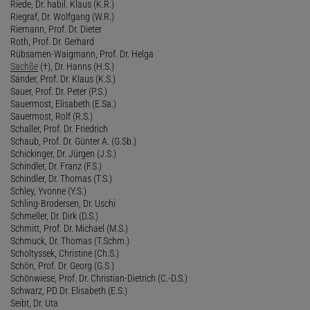
Riede, Dr. habil. Klaus (K.R.)
Riegraf, Dr. Wolfgang (W.R.)
Riemann, Prof. Dr. Dieter
Roth, Prof. Dr. Gerhard
Rübsamen-Waigmann, Prof. Dr. Helga
Sachße
(†), Dr. Hanns (H.S.)
Sander, Prof. Dr. Klaus (K.S.)
Sauer, Prof. Dr. Peter (P.S.)
Sauermost, Elisabeth (E.Sa.)
Sauermost, Rolf (R.S.)
Schaller, Prof. Dr. Friedrich
Schaub, Prof. Dr. Günter A. (G.Sb.)
Schickinger, Dr. Jürgen (J.S.)
Schindler, Dr. Franz (F.S.)
Schindler, Dr. Thomas (T.S.)
Schley, Yvonne (Y.S.)
Schling-Brodersen, Dr. Uschi
Schmeller, Dr. Dirk (D.S.)
Schmitt, Prof. Dr. Michael (M.S.)
Schmuck, Dr. Thomas (T.Schm.)
Scholtyssek, Christine (Ch.S.)
Schön, Prof. Dr. Georg (G.S.)
Schönwiese, Prof. Dr. Christian-Dietrich (C.-D.S.)
Schwarz, PD Dr. Elisabeth (E.S.)
Seibt, Dr. Uta