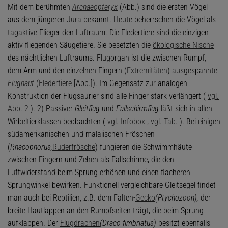
Mit dem berühmten
Archaeopteryx
(Abb.) sind die ersten Vögel
aus dem jüngeren
Jura
bekannt. Heute beherrschen die Vögel als
tagaktive Flieger den Luftraum. Die Fledertiere sind die einzigen
aktiv fliegenden Säugetiere. Sie besetzten die
ökologische Nische
des nächtlichen Luftraums. Flugorgan ist die zwischen Rumpf,
dem Arm und den einzelnen Fingern (
Extremitäten
) ausgespannte
Flughaut
(
Fledertiere
[Abb.]). Im Gegensatz zur analogen
Konstruktion der Flugsaurier sind alle Finger stark verlängert (
vgl.
Abb. 2
). 2) Passiver
Gleitflug
und
Fallschirmflug
läßt sich in allen
Wirbeltierklassen beobachten (
vgl. Infobox
,
vgl. Tab.
). Bei einigen
südamerikanischen und malaiischen Fröschen
(
Rhacophorus,
Ruderfrösche
) fungieren die Schwimmhäute
zwischen Fingern und Zehen als Fallschirme, die den
Luftwiderstand beim Sprung erhöhen und einen flacheren
Sprungwinkel bewirken. Funktionell vergleichbare Gleitsegel findet
man auch bei Reptilien, z.B. dem Falten-
Gecko
(Ptychozoon),
der
breite Hautlappen an den Rumpfseiten trägt, die beim Sprung
aufklappen. Der
Flugdrachen
(Draco fimbriatus)
besitzt ebenfalls