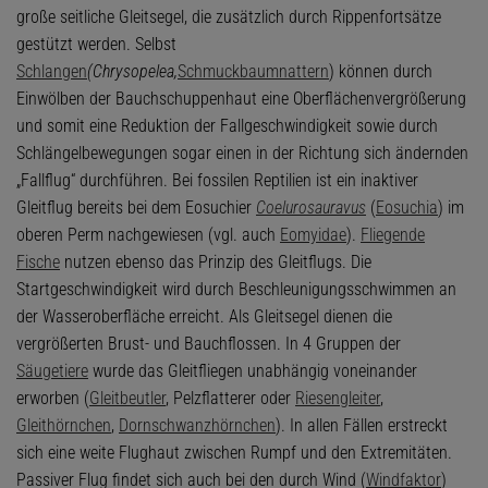
große seitliche Gleitsegel, die zusätzlich durch Rippenfortsätze
gestützt werden. Selbst
Schlangen
(Chrysopelea,
Schmuckbaumnattern
) können durch
Einwölben der Bauchschuppenhaut eine Oberflächenvergrößerung
und somit eine Reduktion der Fallgeschwindigkeit sowie durch
Schlängelbewegungen sogar einen in der Richtung sich ändernden
„Fallflug“ durchführen. Bei fossilen Reptilien ist ein inaktiver
Gleitflug bereits bei dem Eosuchier
Coelurosauravus
(
Eosuchia
) im
oberen Perm nachgewiesen (vgl. auch
Eomyidae
).
Fliegende
Fische
nutzen ebenso das Prinzip des Gleitflugs. Die
Startgeschwindigkeit wird durch Beschleunigungsschwimmen an
der Wasseroberfläche erreicht. Als Gleitsegel dienen die
vergrößerten Brust- und Bauchflossen. In 4 Gruppen der
Säugetiere
wurde das Gleitfliegen unabhängig voneinander
erworben (
Gleitbeutler
, Pelzflatterer oder
Riesengleiter
,
Gleithörnchen
,
Dornschwanzhörnchen
). In allen Fällen erstreckt
sich eine weite Flughaut zwischen Rumpf und den Extremitäten.
Passiver Flug findet sich auch bei den durch Wind (
Windfaktor
)