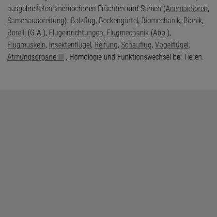
ausgebreiteten anemochoren Früchten und Samen (
Anemochoren
,
Samenausbreitung
).
Balzflug
,
Beckengürtel
,
Biomechanik
,
Bionik
,
Borelli
(G.A.),
Flugeinrichtungen
,
Flugmechanik
(Abb.),
Flugmuskeln
,
Insektenflügel
,
Reifung
,
Schauflug
,
Vogelflügel
;
Atmungsorgane III
, Homologie und Funktionswechsel bei Tieren.