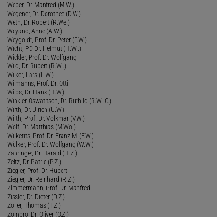
Weber, Dr. Manfred (M.W.)
Wegener, Dr. Dorothee (D.W.)
Weth, Dr. Robert (R.We.)
Weyand, Anne (A.W.)
Weygoldt, Prof. Dr. Peter (P.W.)
Wicht, PD Dr. Helmut (H.Wi.)
Wickler, Prof. Dr. Wolfgang
Wild, Dr. Rupert (R.Wi.)
Wilker, Lars (L.W.)
Wilmanns, Prof. Dr. Otti
Wilps, Dr. Hans (H.W.)
Winkler-Oswatitsch, Dr. Ruthild (R.W.-O.)
Wirth, Dr. Ulrich (U.W.)
Wirth, Prof. Dr. Volkmar (V.W.)
Wolf, Dr. Matthias (M.Wo.)
Wuketits, Prof. Dr. Franz M. (F.W.)
Wülker, Prof. Dr. Wolfgang (W.W.)
Zähringer, Dr. Harald (H.Z.)
Zeltz, Dr. Patric (P.Z.)
Ziegler, Prof. Dr. Hubert
Ziegler, Dr. Reinhard (R.Z.)
Zimmermann, Prof. Dr. Manfred
Zissler, Dr. Dieter (D.Z.)
Zöller, Thomas (T.Z.)
Zompro, Dr. Oliver (O.Z.)