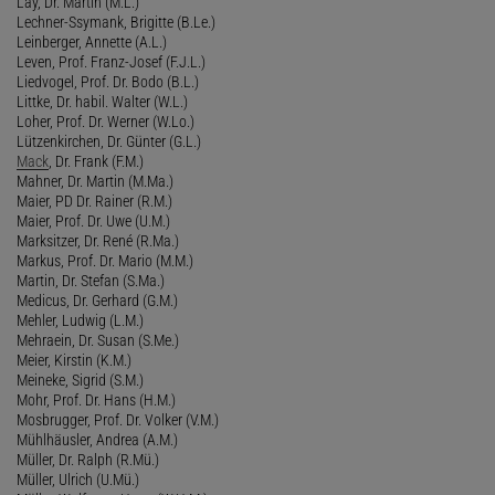
Lay, Dr. Martin (M.L.)
Lechner-Ssymank, Brigitte (B.Le.)
Leinberger, Annette (A.L.)
Leven, Prof. Franz-Josef (F.J.L.)
Liedvogel, Prof. Dr. Bodo (B.L.)
Littke, Dr. habil. Walter (W.L.)
Loher, Prof. Dr. Werner (W.Lo.)
Lützenkirchen, Dr. Günter (G.L.)
Mack
, Dr. Frank (F.M.)
Mahner, Dr. Martin (M.Ma.)
Maier, PD Dr. Rainer (R.M.)
Maier, Prof. Dr. Uwe (U.M.)
Marksitzer, Dr. René (R.Ma.)
Markus, Prof. Dr. Mario (M.M.)
Martin, Dr. Stefan (S.Ma.)
Medicus, Dr. Gerhard (G.M.)
Mehler, Ludwig (L.M.)
Mehraein, Dr. Susan (S.Me.)
Meier, Kirstin (K.M.)
Meineke, Sigrid (S.M.)
Mohr, Prof. Dr. Hans (H.M.)
Mosbrugger, Prof. Dr. Volker (V.M.)
Mühlhäusler, Andrea (A.M.)
Müller, Dr. Ralph (R.Mü.)
Müller, Ulrich (U.Mü.)