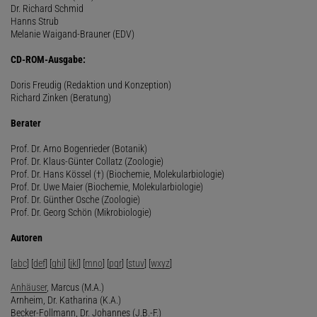
Dr. Richard Schmid
Hanns Strub
Melanie Waigand-Brauner (EDV)
CD-ROM-Ausgabe:
Doris Freudig (Redaktion und Konzeption)
Richard Zinken (Beratung)
Berater
Prof. Dr. Arno Bogenrieder (Botanik)
Prof. Dr. Klaus-Günter Collatz (Zoologie)
Prof. Dr. Hans Kössel (†) (Biochemie, Molekularbiologie)
Prof. Dr. Uwe Maier (Biochemie, Molekularbiologie)
Prof. Dr. Günther Osche (Zoologie)
Prof. Dr. Georg Schön (Mikrobiologie)
Autoren
[
abc
] [
def
] [
ghi
] [
jkl
] [
mno
] [
pqr
] [
stuv
] [
wxyz
]
Anhäuser
, Marcus (M.A.)
Arnheim, Dr. Katharina (K.A.)
Becker-Follmann, Dr. Johannes (J.B.-F.)