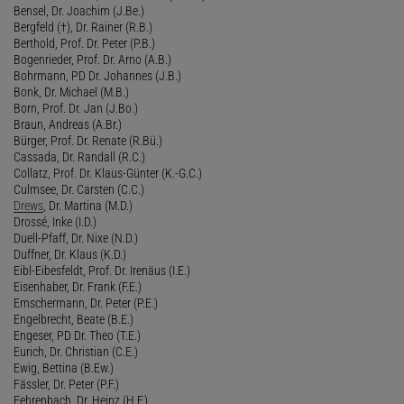
Bensel, Dr. Joachim (J.Be.)
Bergfeld (†), Dr. Rainer (R.B.)
Berthold, Prof. Dr. Peter (P.B.)
Bogenrieder, Prof. Dr. Arno (A.B.)
Bohrmann, PD Dr. Johannes (J.B.)
Bonk, Dr. Michael (M.B.)
Born, Prof. Dr. Jan (J.Bo.)
Braun, Andreas (A.Br.)
Bürger, Prof. Dr. Renate (R.Bü.)
Cassada, Dr. Randall (R.C.)
Collatz, Prof. Dr. Klaus-Günter (K.-G.C.)
Culmsee, Dr. Carsten (C.C.)
Drews
, Dr. Martina (M.D.)
Drossé, Inke (I.D.)
Duell-Pfaff, Dr. Nixe (N.D.)
Duffner, Dr. Klaus (K.D.)
Eibl-Eibesfeldt, Prof. Dr. Irenäus (I.E.)
Eisenhaber, Dr. Frank (F.E.)
Emschermann, Dr. Peter (P.E.)
Engelbrecht, Beate (B.E.)
Engeser, PD Dr. Theo (T.E.)
Eurich, Dr. Christian (C.E.)
Ewig, Bettina (B.Ew.)
Fässler, Dr. Peter (P.F.)
Fehrenbach, Dr. Heinz (H.F.)