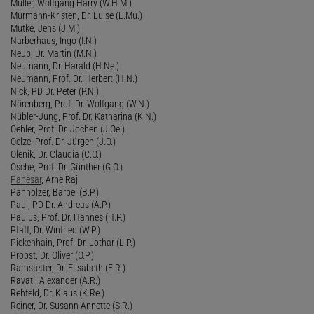
Müller, Wolfgang Harry (W.H.M.)
Murmann-Kristen, Dr. Luise (L.Mu.)
Mutke, Jens (J.M.)
Narberhaus, Ingo (I.N.)
Neub, Dr. Martin (M.N.)
Neumann, Dr. Harald (H.Ne.)
Neumann, Prof. Dr. Herbert (H.N.)
Nick, PD Dr. Peter (P.N.)
Nörenberg, Prof. Dr. Wolfgang (W.N.)
Nübler-Jung, Prof. Dr. Katharina (K.N.)
Oehler, Prof. Dr. Jochen (J.Oe.)
Oelze, Prof. Dr. Jürgen (J.O.)
Olenik, Dr. Claudia (C.O.)
Osche, Prof. Dr. Günther (G.O.)
Panesar
, Arne Raj
Panholzer, Bärbel (B.P.)
Paul, PD Dr. Andreas (A.P.)
Paulus, Prof. Dr. Hannes (H.P.)
Pfaff, Dr. Winfried (W.P.)
Pickenhain, Prof. Dr. Lothar (L.P.)
Probst, Dr. Oliver (O.P.)
Ramstetter, Dr. Elisabeth (E.R.)
Ravati, Alexander (A.R.)
Rehfeld, Dr. Klaus (K.Re.)
Reiner, Dr. Susann Annette (S.R.)