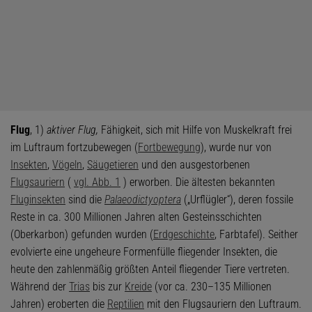
Flug
, 1)
aktiver Flug,
Fähigkeit, sich mit Hilfe von Muskelkraft frei
im Luftraum fortzubewegen (
Fortbewegung
), wurde nur von
Insekten
,
Vögeln
,
Säugetieren
und den ausgestorbenen
Flugsauriern
(
vgl. Abb. 1
) erworben. Die ältesten bekannten
Fluginsekten
sind die
Palaeodictyoptera
(„Urflügler“), deren fossile
Reste in ca. 300 Millionen Jahren alten Gesteinsschichten
(Oberkarbon) gefunden wurden (
Erdgeschichte
, Farbtafel). Seither
evolvierte eine ungeheure Formenfülle fliegender Insekten, die
heute den zahlenmäßig größten Anteil fliegender Tiere vertreten.
Während der
Trias
bis zur
Kreide
(vor ca. 230–135 Millionen
Jahren) eroberten die
Reptilien
mit den Flugsauriern den Luftraum.