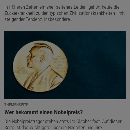
In früheren Zeiten ein eher seltenes Leiden, gehört heute die
Zuckerkrankheit zu den typischen Zivilisationskrankheiten - mit
steigender Tendenz. Insbesondere ...
THEMENSEITE
:
Wer bekommt einen Nobelpreis?
Die Nobelpreisträger stehen stets im Oktober fest. Auf dieser
Seite ist das Wichtigste über die Geehrten und ihre