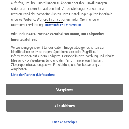
Utiq verwalten
aufrufen, um Ihre Einstellungen zu ändern oder Ihre Einwilligung zu
Nutzungsbasierte Onlinewerbung
widerrufen, indem Sie auf den Link Voreinstellungen verwalten am
Alle Artikel
unteren Rand der Webseite klicken. Ihre Einstellungen gelten innerhalb
unseres Website. Weitere Informationen finden Sie in unserer
Impressum
Datenschutzerklärung.
Datenschutz
Impressum
WEITERE ANGEBOTE
Wir und unsere Partner verarbeiten Daten, um Folgendes
Angebote für Schulen
bereitzustellen:
Angebote für Institutionen
Verwendung genauer Standortdaten. Endgeräteeigenschaften zur
Sprachen lernen mit Gymglish
Identifikation aktiv abfragen. Speichern von oder Zugriff auf
Lexika
Informationen auf einem Endgerät. Personalisierte Werbung und Inhalte,
Messung von Werbeleistung und der Performance von Inhalten,
Für Spektrum schreiben
Zielgruppenforschung sowie Entwicklung und Verbesserung von
Zugänglichkeitserklärung
Angeboten.
Liste der Partner (Lieferanten)
WEBSEITEN
KielSCN
Akzeptieren
Wissenschaft in die Schulen
SciLogs
Alle ablehnen
Uns finden Sie auch hier:
Zwecke anzeigen