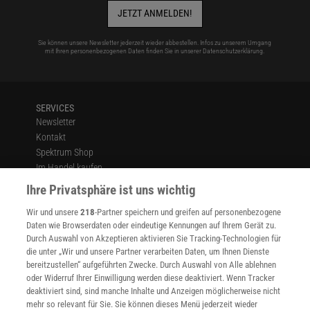
JETZT ANMELDEN!
Sie können unsere Newsletter jederzeit wieder abbestellen. Infos zu unserem Umgang
mit Ihren personenbezogenen Daten finden Sie in unserer
Datenschutzerklärung
.
SERVICES
Newsletter
Kontakt
Spektrum Shop
Im Handel kaufen
Presse
Ihre Privatsphäre ist uns wichtig
Verträge kündigen
Wir und unsere
218
-Partner speichern und greifen auf personenbezogene
Widerruf
Daten wie Browserdaten oder eindeutige Kennungen auf Ihrem Gerät zu.
INFO
Durch Auswahl von Akzeptieren aktivieren Sie Tracking-Technologien für
Mediadaten
die unter „Wir und unsere Partner verarbeiten Daten, um Ihnen Dienste
bereitzustellen“ aufgeführten Zwecke. Durch Auswahl von Alle ablehnen
Datenschutz
oder Widerruf Ihrer Einwilligung werden diese deaktiviert. Wenn Tracker
Nutzungsbedingungen
deaktiviert sind, sind manche Inhalte und Anzeigen möglicherweise nicht
Cookie-Einstellungen
mehr so relevant für Sie. Sie können dieses Menü jederzeit wieder