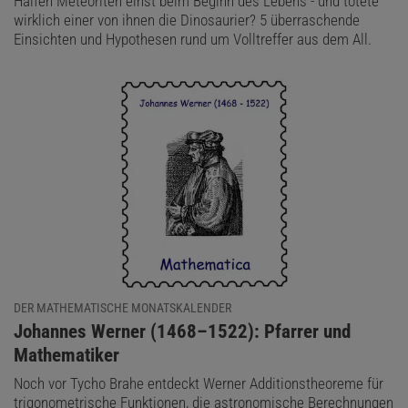
Halfen Meteoriten einst beim Beginn des Lebens - und tötete
wirklich einer von ihnen die Dinosaurier? 5 überraschende
Einsichten und Hypothesen rund um Volltreffer aus dem All.
DER MATHEMATISCHE MONATSKALENDER
:
Johannes Werner (1468–1522): Pfarrer und
Mathematiker
Noch vor Tycho Brahe entdeckt Werner Additionstheoreme für
trigonometrische Funktionen, die astronomische Berechnungen