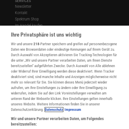
SERVICES
Newsletter
Kontakt
Spektrum Shop
Im Handel kaufen
Presse
Ihre Privatsphäre ist uns wichtig
Verträge kündigen
Wir und unsere
218
-Partner speichern und greifen auf personenbezogene
Widerruf
Daten wie Browserdaten oder eindeutige Kennungen auf Ihrem Gerät zu.
INFO
Durch Auswahl von Akzeptieren aktivieren Sie Tracking-Technologien für
Mediadaten
die unter „Wir und unsere Partner verarbeiten Daten, um Ihnen Dienste
bereitzustellen“ aufgeführten Zwecke. Durch Auswahl von Alle ablehnen
Datenschutz
oder Widerruf Ihrer Einwilligung werden diese deaktiviert. Wenn Tracker
Nutzungsbedingungen
deaktiviert sind, sind manche Inhalte und Anzeigen möglicherweise nicht
Cookie-Einstellungen
mehr so relevant für Sie. Sie können dieses Menü jederzeit wieder
Utiq verwalten
aufrufen, um Ihre Einstellungen zu ändern oder Ihre Einwilligung zu
Nutzungsbasierte Onlinewerbung
widerrufen, indem Sie auf den Link Voreinstellungen verwalten am
Alle Artikel
unteren Rand der Webseite klicken. Ihre Einstellungen gelten innerhalb
unseres Website. Weitere Informationen finden Sie in unserer
Impressum
Datenschutzerklärung.
Datenschutz
Impressum
WEITERE ANGEBOTE
Wir und unsere Partner verarbeiten Daten, um Folgendes
Angebote für Schulen
bereitzustellen:
Angebote für Institutionen