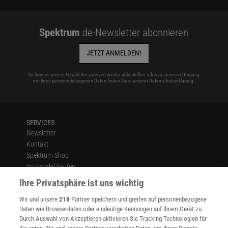
Spektrum
.de-Newsletter abonnieren
JETZT ANMELDEN!
Sie können unsere Newsletter jederzeit wieder abbestellen. Infos zu unserem Umgang
mit Ihren personenbezogenen Daten finden Sie in unserer
Datenschutzerklärung
.
SERVICES
Newsletter
Kontakt
Spektrum Shop
Im Handel kaufen
Presse
Ihre Privatsphäre ist uns wichtig
Verträge kündigen
Wir und unsere
218
-Partner speichern und greifen auf personenbezogene
Widerruf
Daten wie Browserdaten oder eindeutige Kennungen auf Ihrem Gerät zu.
INFO
Durch Auswahl von Akzeptieren aktivieren Sie Tracking-Technologien für