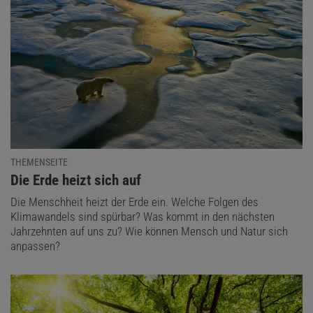
THEMENSEITE
:
Die Erde heizt sich auf
Die Menschheit heizt der Erde ein. Welche Folgen des
Klimawandels sind spürbar? Was kommt in den nächsten
Jahrzehnten auf uns zu? Wie können Mensch und Natur sich
anpassen?