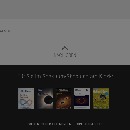
Anzeige
NACH OBEN
Für Sie im Spektrum-Shop und am Kiosk:
WEITERE NEUERSCHEINUNGEN
SPEKTRUM SHOP