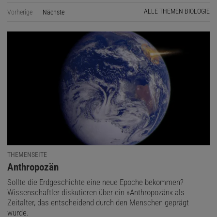
ALLE THEMEN BIOLOGIE
Vorherige
Nächste
Seite
THEMENSEITE
:
Anthropozän
Sollte die Erdgeschichte eine neue Epoche bekommen?
Wissenschaftler diskutieren über ein »Anthropozän« als
Zeitalter, das entscheidend durch den Menschen geprägt
wurde.