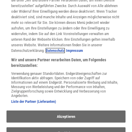
Mediadaten
die unter „Wir und unsere Partner verarbeiten Daten, um Ihnen Dienste
bereitzustellen“ aufgeführten Zwecke. Durch Auswahl von Alle ablehnen
Datenschutz
oder Widerruf Ihrer Einwilligung werden diese deaktiviert. Wenn Tracker
Nutzungsbedingungen
deaktiviert sind, sind manche Inhalte und Anzeigen möglicherweise nicht
Cookie-Einstellungen
mehr so relevant für Sie. Sie können dieses Menü jederzeit wieder
Utiq verwalten
aufrufen, um Ihre Einstellungen zu ändern oder Ihre Einwilligung zu
Nutzungsbasierte Onlinewerbung
widerrufen, indem Sie auf den Link Voreinstellungen verwalten am
Alle Artikel
unteren Rand der Webseite klicken. Ihre Einstellungen gelten innerhalb
unseres Website. Weitere Informationen finden Sie in unserer
Impressum
Datenschutzerklärung.
Datenschutz
Impressum
WEITERE ANGEBOTE
Wir und unsere Partner verarbeiten Daten, um Folgendes
Angebote für Schulen
bereitzustellen:
Angebote für Institutionen
Verwendung genauer Standortdaten. Endgeräteeigenschaften zur
Sprachen lernen mit Gymglish
Identifikation aktiv abfragen. Speichern von oder Zugriff auf
Lexika
Informationen auf einem Endgerät. Personalisierte Werbung und Inhalte,
Messung von Werbeleistung und der Performance von Inhalten,
Für Spektrum schreiben
Zielgruppenforschung sowie Entwicklung und Verbesserung von
Zugänglichkeitserklärung
Angeboten.
Liste der Partner (Lieferanten)
WEBSEITEN
KielSCN
Akzeptieren
Wissenschaft in die Schulen
SciLogs