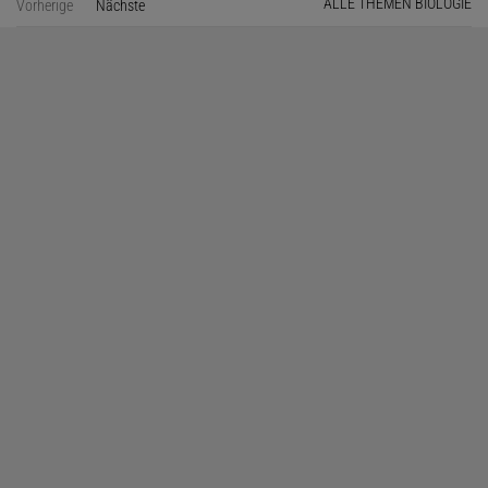
ALLE THEMEN BIOLOGIE
Vorherige
Nächste
Seite