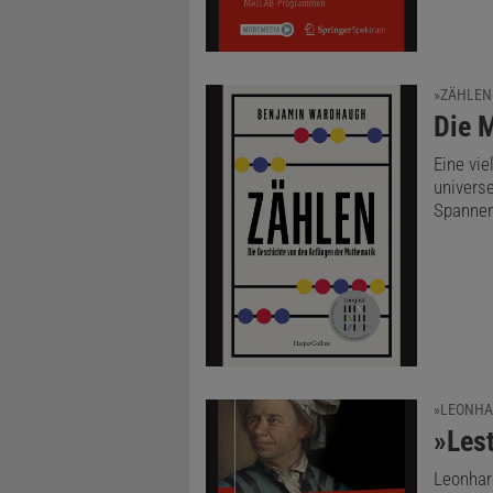
»ZÄHLEN
:
Die 
Eine vie
univers
Spannen
»LEONHA
:
»Lest
Leonhar