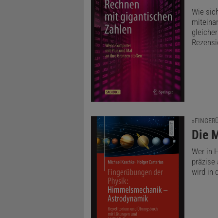
Wie sic
miteinan
gleiche
Rezensi
»FINGER
:
Die 
Wer in 
präzise
wird in