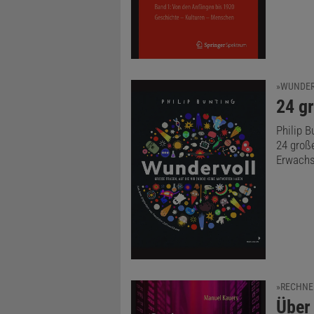
»WUNDER
:
24 gr
Philip B
24 groß
Erwachs
»RECHNE
:
Über