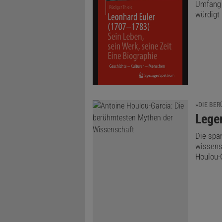
Umfang 
würdigt
»DIE BE
:
Lege
Die spa
wissens
Houlou-G