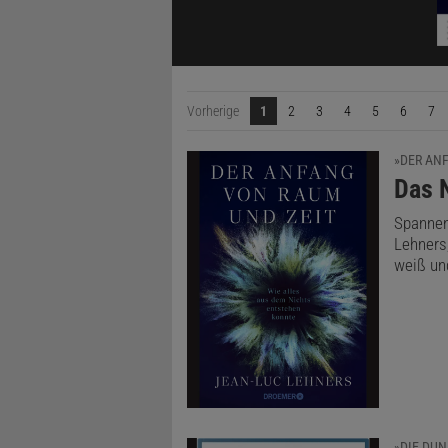
Vorherige
1
2
3
4
5
6
7
»DER AN
:
Das N
Spannen
Lehners
weiß un
»DIE DUN