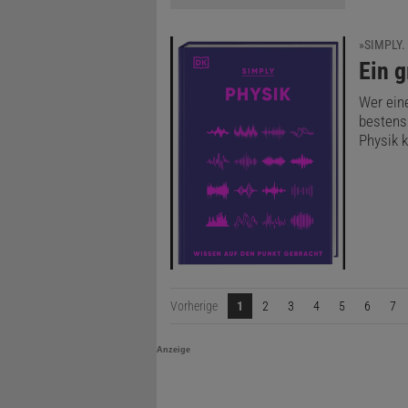
»SIMPLY.
:
Ein g
Wer ein
bestens 
Physik k
Vorherige
1
2
3
4
5
6
7
Anzeige