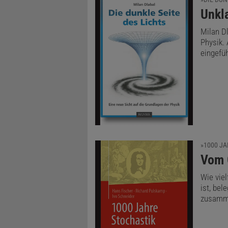
:
Unkl
Milan Dl
Physik. 
eingefüh
»1000 J
:
Vom 
Wie viel
ist, bel
zusamme