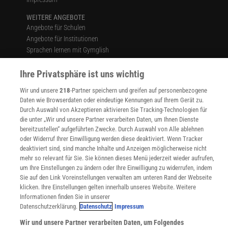
WEITERE ANGEBOTE
Angebote für Schulen
Angebote für Institutionen
Sprachen lernen mit Gymglish
Lexika
Ihre Privatsphäre ist uns wichtig
Für Spektrum schreiben
Zugänglichkeitserklärung
Wir und unsere
218
-Partner speichern und greifen auf personenbezogene
Daten wie Browserdaten oder eindeutige Kennungen auf Ihrem Gerät zu.
WEBSEITEN
Durch Auswahl von Akzeptieren aktivieren Sie Tracking-Technologien für
KielSCN
die unter „Wir und unsere Partner verarbeiten Daten, um Ihnen Dienste
Wissenschaft in die Schulen
bereitzustellen“ aufgeführten Zwecke. Durch Auswahl von Alle ablehnen
SciLogs
oder Widerruf Ihrer Einwilligung werden diese deaktiviert. Wenn Tracker
deaktiviert sind, sind manche Inhalte und Anzeigen möglicherweise nicht
mehr so relevant für Sie. Sie können dieses Menü jederzeit wieder aufrufen,
um Ihre Einstellungen zu ändern oder Ihre Einwilligung zu widerrufen, indem
Uns finden Sie auch hier:
Sie auf den Link Voreinstellungen verwalten am unteren Rand der Webseite
klicken. Ihre Einstellungen gelten innerhalb unseres Website. Weitere
Informationen finden Sie in unserer
Datenschutzerklärung.
Datenschutz
Impressum
Wir und unsere Partner verarbeiten Daten, um Folgendes