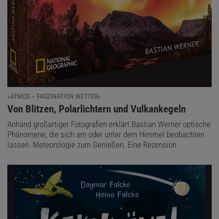
»ATMOS – FASZINATION WETTER«
:
Von Blitzen, Polarlichtern und Vulkankegeln
Anhand großartiger Fotografien erklärt Bastian Werner optische
Phänomene, die sich am oder unter dem Himmel beobachten
lassen. Meteorologie zum Genießen. Eine Rezension