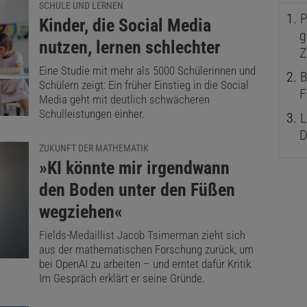
SCHULE UND LERNEN
P
:
Kinder, die Social Media
g
nutzen, lernen schlechter
Z
Eine Studie mit mehr als 5000 Schülerinnen und
B
Schülern zeigt: Ein früher Einstieg in die Social
F
Media geht mit deutlich schwächeren
Schulleistungen einher.
L
D
ZUKUNFT DER MATHEMATIK
:
»KI könnte mir irgendwann
den Boden unter den Füßen
wegziehen«
Fields-Medaillist Jacob Tsimerman zieht sich
aus der mathematischen Forschung zurück, um
bei OpenAI zu arbeiten – und erntet dafür Kritik.
Im Gespräch erklärt er seine Gründe.