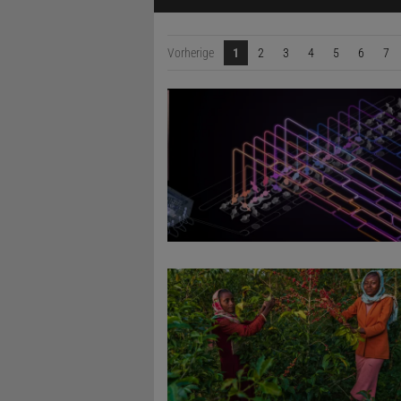
Vorherige
1
2
3
4
5
6
7