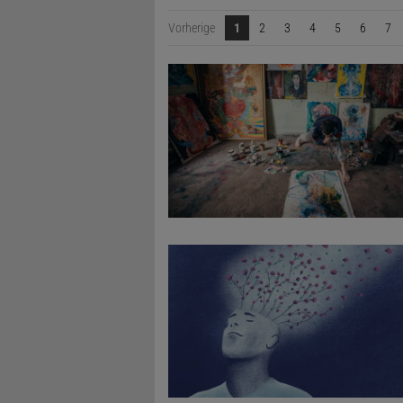
Vorherige
1
2
3
4
5
6
7