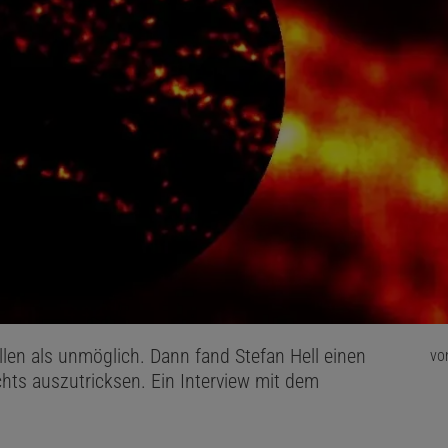
ellen als unmöglich. Dann fand Stefan Hell einen
vo
hts auszutricksen. Ein Interview mit dem