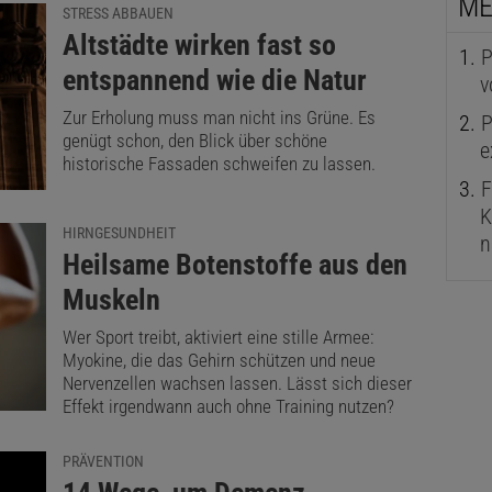
ME
STRESS ABBAUEN
:
Altstädte wirken fast so
P
entspannend wie die Natur
v
Zur Erholung muss man nicht ins Grüne. Es
P
genügt schon, den Blick über schöne
e
historische Fassaden schweifen zu lassen.
F
K
HIRNGESUNDHEIT
n
:
Heilsame Botenstoffe aus den
Muskeln
Wer Sport treibt, aktiviert eine stille Armee:
Myokine, die das Gehirn schützen und neue
Nervenzellen wachsen lassen. Lässt sich dieser
Effekt irgendwann auch ohne Training nutzen?
PRÄVENTION