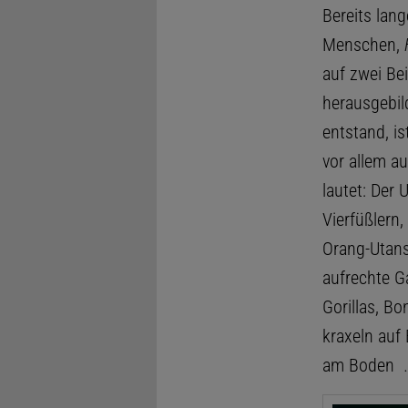
Bereits lan
Menschen,
auf zwei Be
herausgebil
entstand, i
vor allem a
lautet: Der
Vierfüßlern
Orang-Utan
aufrechte G
Gorillas, B
kraxeln auf
am Boden 