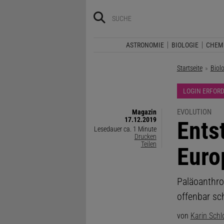
ASTRONOMIE
BIOLOGIE
CHEM
Startseite
Biol
LOGIN ERFOR
EVOLUTION
Magazin
17.12.2019
:
Ents
Lesedauer ca. 1 Minute
Drucken
Teilen
Euro
Paläoanthro
offenbar sc
von
Karin Schl