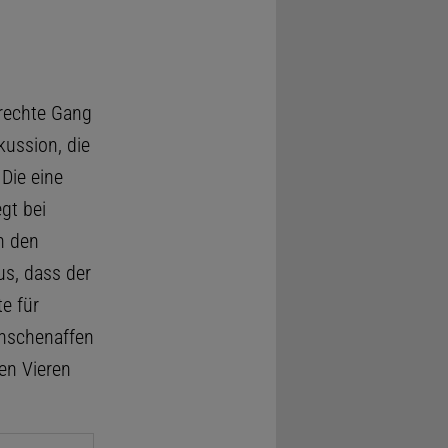
frechte Gang
kussion, die
Die eine
gt bei
h den
us, dass der
e für
enschenaffen
en Vieren