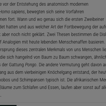
ge vor der Entstehung des anatomisch modernen
Homo sapiens
, bewegten sich seine Vorfahren
inen fort. Wann und wo genau sich die ersten Zweibeiner
det hatten und aus welcher Art der Fortbewegung der au
st aber noch nicht geklärt. Zwei Thesen bestimmen die Dis
uf Analogien mit heute lebenden Menschenaffen basieren. 
 Ursprung dieses zentralen Merkmals von uns Menschen lie
, die sich hangelnd von Baum zu Baum schwangen, ähnlic
s der Gattung
Pongo
. Die andere Vermutung geht davon a
ang aus dem vierbeinigen Knöchelgang entstand, der heut
onobos und Schimpansen typisch ist. Die afrikanischen M
 Bäume zum Schlafen und Essen, laufen aber sonst auf all
…