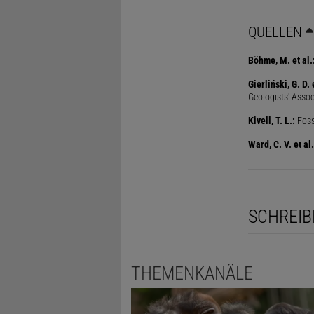
QUELLEN
Böhme, M. et al.
Gierliński, G. D. e
Geologists' Asso
Kivell, T. L.:
Foss
Ward, C. V. et al.
SCHREIB
THEMENKANÄLE