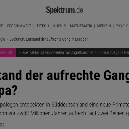
IE
ERDE/UMWELT
IT/TECH
KULTUR
MATHEMATIK
MEDIZIN
PHYSIK
ogie
Aktuelle Seite:
Evolution: Entstand der aufrechte Gang in Europa?
DERLICH
Dieser Artikel ist Abonnenten mit Zugriffsrechten für diese Ausgabe fre
tand der aufrechte Gang
pa?
pologen entdeckten in Süddeutschland eine neue Primaten
hon vor zwölf Millionen Jahren aufrecht auf zwei Beinen g
ott