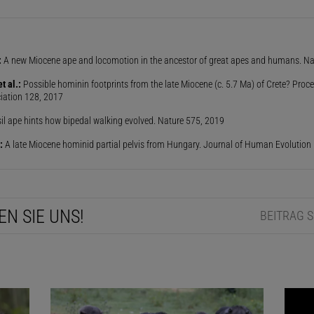
:
A new Miocene ape and locomotion in the ancestor of great apes and humans. Na
t al.:
Possible hominin footprints from the late Miocene (c. 5.7 Ma) of Crete? Proce
ciation 128, 2017
il ape hints how bipedal walking evolved. Nature 575, 2019
:
A late Miocene hominid partial pelvis from Hungary. Journal of Human Evolution
EN SIE UNS!
BEITRAG 