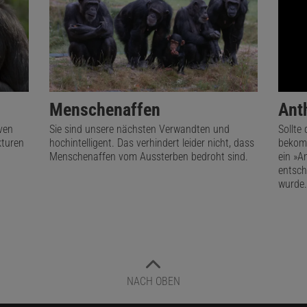
Menschenaffen
Ant
ven
Sie sind unsere nächsten Verwandten und
Sollte
kturen
hochintelligent. Das verhindert leider nicht, dass
bekomm
Menschenaffen vom Aussterben bedroht sind.
ein »A
entsch
wurde.
NACH OBEN