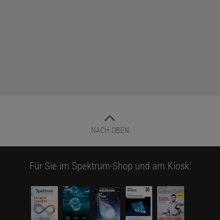
NACH OBEN
Für Sie im Spektrum-Shop und am Kiosk: