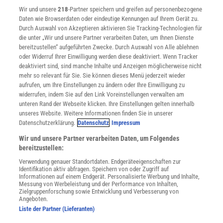
Wir und unsere
218
-Partner speichern und greifen auf personenbezogene
Widerruf
Daten wie Browserdaten oder eindeutige Kennungen auf Ihrem Gerät zu.
INFO
Durch Auswahl von Akzeptieren aktivieren Sie Tracking-Technologien für
Mediadaten
die unter „Wir und unsere Partner verarbeiten Daten, um Ihnen Dienste
bereitzustellen“ aufgeführten Zwecke. Durch Auswahl von Alle ablehnen
Datenschutz
oder Widerruf Ihrer Einwilligung werden diese deaktiviert. Wenn Tracker
Nutzungsbedingungen
deaktiviert sind, sind manche Inhalte und Anzeigen möglicherweise nicht
Cookie-Einstellungen
mehr so relevant für Sie. Sie können dieses Menü jederzeit wieder
Utiq verwalten
aufrufen, um Ihre Einstellungen zu ändern oder Ihre Einwilligung zu
Nutzungsbasierte Onlinewerbung
widerrufen, indem Sie auf den Link Voreinstellungen verwalten am
Alle Artikel
unteren Rand der Webseite klicken. Ihre Einstellungen gelten innerhalb
unseres Website. Weitere Informationen finden Sie in unserer
Impressum
Datenschutzerklärung.
Datenschutz
Impressum
WEITERE ANGEBOTE
Wir und unsere Partner verarbeiten Daten, um Folgendes
Angebote für Schulen
bereitzustellen:
Angebote für Institutionen
Verwendung genauer Standortdaten. Endgeräteeigenschaften zur
Sprachen lernen mit Gymglish
Identifikation aktiv abfragen. Speichern von oder Zugriff auf
Lexika
Informationen auf einem Endgerät. Personalisierte Werbung und Inhalte,
Messung von Werbeleistung und der Performance von Inhalten,
Für Spektrum schreiben
Zielgruppenforschung sowie Entwicklung und Verbesserung von
Zugänglichkeitserklärung
Angeboten.
Liste der Partner (Lieferanten)
WEBSEITEN