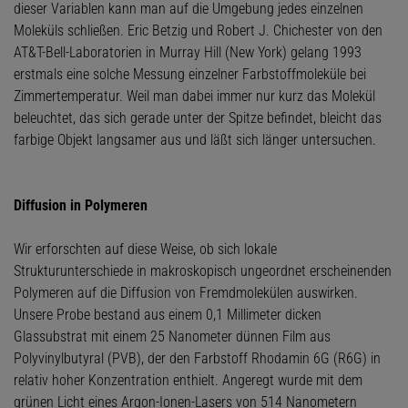
dieser Variablen kann man auf die Umgebung jedes einzelnen
Moleküls schließen. Eric Betzig und Robert J. Chichester von den
AT&T-Bell-Laboratorien in Murray Hill (New York) gelang 1993
erstmals eine solche Messung einzelner Farbstoffmoleküle bei
Zimmertemperatur. Weil man dabei immer nur kurz das Molekül
beleuchtet, das sich gerade unter der Spitze befindet, bleicht das
farbige Objekt langsamer aus und läßt sich länger untersuchen.
Diffusion in Polymeren
Wir erforschten auf diese Weise, ob sich lokale
Strukturunterschiede in makroskopisch ungeordnet erscheinenden
Polymeren auf die Diffusion von Fremdmolekülen auswirken.
Unsere Probe bestand aus einem 0,1 Millimeter dicken
Glassubstrat mit einem 25 Nanometer dünnen Film aus
Polyvinylbutyral (PVB), der den Farbstoff Rhodamin 6G (R6G) in
relativ hoher Konzentration enthielt. Angeregt wurde mit dem
grünen Licht eines Argon-Ionen-Lasers von 514 Nanometern