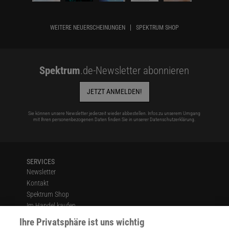
WEITERE NEUERSCHEINUNGEN
SPEKTRUM SHOP
Spektrum
.de-Newsletter abonnieren
JETZT ANMELDEN!
Sie können unsere Newsletter jederzeit wieder abbestellen. Infos zu unserem Umgang
mit Ihren personenbezogenen Daten finden Sie in unserer
Datenschutzerklärung
.
SERVICES
Newsletter
Kontakt
Spektrum Shop
Im Handel kaufen
Presse
Ihre Privatsphäre ist uns wichtig
Verträge kündigen