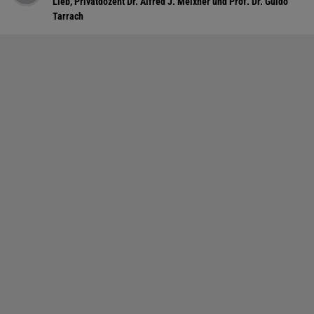
Lieb, Privatdozent Dr. Alfred J. Meixner und Prof. Dr. Guido
Tarrach