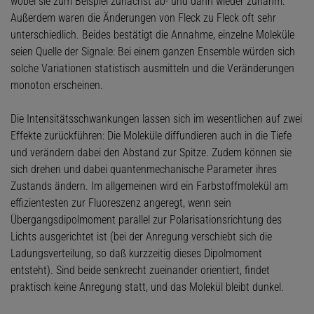
wobei sie zum Beispiel zunächst ab- und dann wieder zunahm.
Außerdem waren die Änderungen von Fleck zu Fleck oft sehr
unterschiedlich. Beides bestätigt die Annahme, einzelne Moleküle
seien Quelle der Signale: Bei einem ganzen Ensemble würden sich
solche Variationen statistisch ausmitteln und die Veränderungen
monoton erscheinen.
Die Intensitätsschwankungen lassen sich im wesentlichen auf zwei
Effekte zurückführen: Die Moleküle diffundieren auch in die Tiefe
und verändern dabei den Abstand zur Spitze. Zudem können sie
sich drehen und dabei quantenmechanische Parameter ihres
Zustands ändern. Im allgemeinen wird ein Farbstoffmolekül am
effizientesten zur Fluoreszenz angeregt, wenn sein
Übergangsdipolmoment parallel zur Polarisationsrichtung des
Lichts ausgerichtet ist (bei der Anregung verschiebt sich die
Ladungsverteilung, so daß kurzzeitig dieses Dipolmoment
entsteht). Sind beide senkrecht zueinander orientiert, findet
praktisch keine Anregung statt, und das Molekül bleibt dunkel.