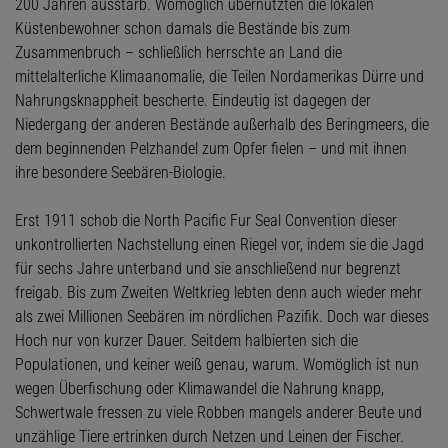
200 Jahren ausstarb. Womöglich übernutzten die lokalen
Küstenbewohner schon damals die Bestände bis zum
Zusammenbruch – schließlich herrschte an Land die
mittelalterliche Klimaanomalie, die Teilen Nordamerikas Dürre und
Nahrungsknappheit bescherte. Eindeutig ist dagegen der
Niedergang der anderen Bestände außerhalb des Beringmeers, die
dem beginnenden Pelzhandel zum Opfer fielen – und mit ihnen
ihre besondere Seebären-Biologie.
Erst 1911 schob die North Pacific Fur Seal Convention dieser
unkontrollierten Nachstellung einen Riegel vor, indem sie die Jagd
für sechs Jahre unterband und sie anschließend nur begrenzt
freigab. Bis zum Zweiten Weltkrieg lebten denn auch wieder mehr
als zwei Millionen Seebären im nördlichen Pazifik. Doch war dieses
Hoch nur von kurzer Dauer. Seitdem halbierten sich die
Populationen, und keiner weiß genau, warum. Womöglich ist nun
wegen Überfischung oder Klimawandel die Nahrung knapp,
Schwertwale fressen zu viele Robben mangels anderer Beute und
unzählige Tiere ertrinken durch Netzen und Leinen der Fischer.