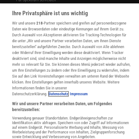
Zugänglichkeitserklärung
Ihre Privatsphäre ist uns wichtig
WEBSEITEN
Wir und unsere
218
-Partner speichern und greifen auf personenbezogene
KielSCN
Daten wie Browserdaten oder eindeutige Kennungen auf Ihrem Gerät zu.
Wissenschaft in die Schulen
Durch Auswahl von Akzeptieren aktivieren Sie Tracking-Technologien für
SciLogs
die unter „Wir und unsere Partner verarbeiten Daten, um Ihnen Dienste
bereitzustellen“ aufgeführten Zwecke. Durch Auswahl von Alle ablehnen
oder Widerruf Ihrer Einwilligung werden diese deaktiviert. Wenn Tracker
deaktiviert sind, sind manche Inhalte und Anzeigen möglicherweise nicht
Uns finden Sie auch hier:
mehr so relevant für Sie. Sie können dieses Menü jederzeit wieder aufrufen,
um Ihre Einstellungen zu ändern oder Ihre Einwilligung zu widerrufen, indem
Sie auf den Link Voreinstellungen verwalten am unteren Rand der Webseite
klicken. Ihre Einstellungen gelten innerhalb unseres Website. Weitere
Informationen finden Sie in unserer
Datenschutzerklärung.
Datenschutz
Impressum
Wir und unsere Partner verarbeiten Daten, um Folgendes
bereitzustellen:
Verwendung genauer Standortdaten. Endgeräteeigenschaften zur
Identifikation aktiv abfragen. Speichern von oder Zugriff auf Informationen
auf einem Endgerät. Personalisierte Werbung und Inhalte, Messung von
Werbeleistung und der Performance von Inhalten, Zielgruppenforschung
sowie Entwicklung und Verbesserung von Angeboten.