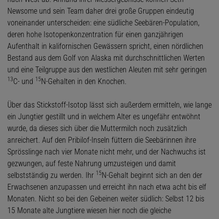
Newsome und sein Team daher drei große Gruppen eindeutig
voneinander unterscheiden: eine südliche Seebären-Population,
deren hohe Isotopenkonzentration für einen ganzjährigen
Aufenthalt in kalifornischen Gewässern spricht, einen nördlichen
Bestand aus dem Golf von Alaska mit durchschnittlichen Werten
und eine Teilgruppe aus den westlichen Aleuten mit sehr geringen
13
15
C- und
N-Gehalten in den Knochen.
Über das Stickstoff-Isotop lässt sich außerdem ermitteln, wie lange
ein Jungtier gestillt und in welchem Alter es ungefähr entwöhnt
wurde, da dieses sich über die Muttermilch noch zusätzlich
anreichert. Auf den Pribilof-Inseln füttern die Seebärinnen ihre
Sprösslinge nach vier Monate nicht mehr, und der Nachwuchs ist
gezwungen, auf feste Nahrung umzusteigen und damit
15
selbstständig zu werden. Ihr
N-Gehalt beginnt sich an den der
Erwachsenen anzupassen und erreicht ihn nach etwa acht bis elf
Monaten. Nicht so bei den Gebeinen weiter südlich: Selbst 12 bis
15 Monate alte Jungtiere wiesen hier noch die gleiche