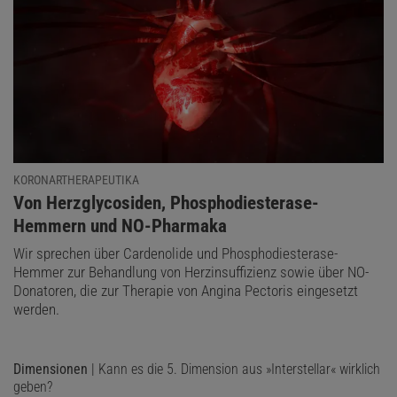
Heinrich Hemme
Der Autor ist ein deutscher Physiker und war Hochschullehrer an
der FH Aachen.
KORONARTHERAPEUTIKA
:
Von Herzglycosiden, Phosphodiesterase-
Hemmern und NO-Pharmaka
Wir sprechen über Cardenolide und Phosphodiesterase-
Hemmer zur Behandlung von Herzinsuffizienz sowie über NO-
Donatoren, die zur Therapie von Angina Pectoris eingesetzt
werden.
Dimensionen
| Kann es die 5. Dimension aus »Interstellar« wirklich
geben?