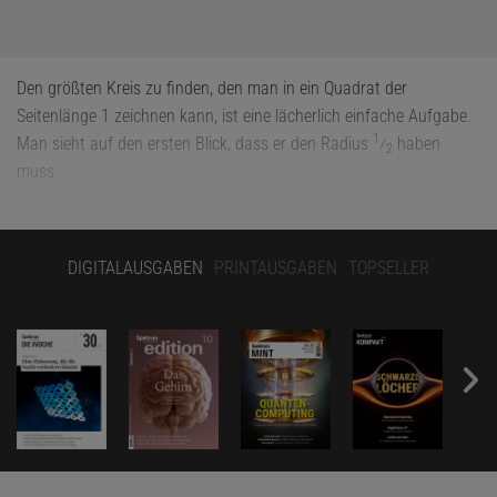
Den größten Kreis zu finden, den man in ein Quadrat der
Seitenlänge 1 zeichnen kann, ist eine lächerlich einfache Aufgabe.
1
Man sieht auf den ersten Blick, dass er den Radius
⁄
haben
2
muss.
DIGITALAUSGABEN
PRINTAUSGABEN
TOPSELLER