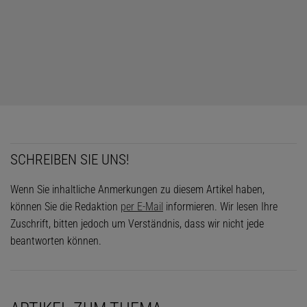
Wem dieses Problem zu einfach ist, der kann ja einmal versuchen,
herauszubekommen, welchen Radius der größte Kreis hat, den
man vollständig in einen vierdimensionalen Würfel der
Kantenlänge 1 legen kann.
SCHREIBEN SIE UNS!
Wenn Sie inhaltliche Anmerkungen zu diesem Artikel haben,
können Sie die Redaktion
per E-Mail
informieren. Wir lesen Ihre
Zuschrift, bitten jedoch um Verständnis, dass wir nicht jede
beantworten können.