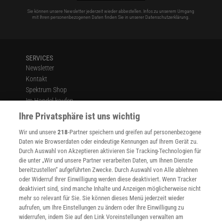
Sie können unsere Newsletter jederzeit wieder abbestellen. Infos zu unserem Umgang
mit Ihren personenbezogenen Daten finden Sie in unserer
Datenschutzerklärung
.
SERVICES
Newsletter
Kontakt
Spektrum Shop
Im Handel kaufen
Presse
Ihre Privatsphäre ist uns wichtig
Verträge kündigen
Wir und unsere
218
-Partner speichern und greifen auf personenbezogene
Widerruf
Daten wie Browserdaten oder eindeutige Kennungen auf Ihrem Gerät zu.
INFO
Durch Auswahl von Akzeptieren aktivieren Sie Tracking-Technologien für
Mediadaten
die unter „Wir und unsere Partner verarbeiten Daten, um Ihnen Dienste
bereitzustellen“ aufgeführten Zwecke. Durch Auswahl von Alle ablehnen
Datenschutz
oder Widerruf Ihrer Einwilligung werden diese deaktiviert. Wenn Tracker
Nutzungsbedingungen
deaktiviert sind, sind manche Inhalte und Anzeigen möglicherweise nicht
Cookie-Einstellungen
mehr so relevant für Sie. Sie können dieses Menü jederzeit wieder
Utiq verwalten
aufrufen, um Ihre Einstellungen zu ändern oder Ihre Einwilligung zu
Nutzungsbasierte Onlinewerbung
widerrufen, indem Sie auf den Link Voreinstellungen verwalten am