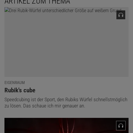
ARTIKEL ZUM THEMA
EIGENRAUM
:
Rubik's cube
LÖSUNG ANZEIGEN
Speedcubing ist der Sport, den Rubiks Würfel schnellstmöglich
zu lösen. Das schaue ich mir genauer an.
Diesen Artikel empfehlen: