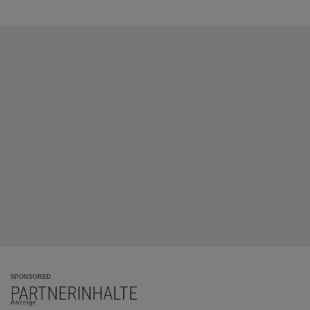
SPONSORED
PARTNERINHALTE
Anzeige