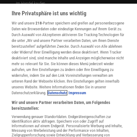
Im Handel kaufen
Presse
Ihre Privatsphäre ist uns wichtig
Verträge kündigen
Wir und unsere
218
-Partner speichern und greifen auf personenbezogene
Widerruf
Daten wie Browserdaten oder eindeutige Kennungen auf Ihrem Gerät zu.
INFO
Durch Auswahl von Akzeptieren aktivieren Sie Tracking-Technologien für
Mediadaten
die unter „Wir und unsere Partner verarbeiten Daten, um Ihnen Dienste
bereitzustellen“ aufgeführten Zwecke. Durch Auswahl von Alle ablehnen
Datenschutz
oder Widerruf Ihrer Einwilligung werden diese deaktiviert. Wenn Tracker
Nutzungsbedingungen
deaktiviert sind, sind manche Inhalte und Anzeigen möglicherweise nicht
Cookie-Einstellungen
mehr so relevant für Sie. Sie können dieses Menü jederzeit wieder
Utiq verwalten
aufrufen, um Ihre Einstellungen zu ändern oder Ihre Einwilligung zu
Nutzungsbasierte Onlinewerbung
widerrufen, indem Sie auf den Link Voreinstellungen verwalten am
Alle Artikel
unteren Rand der Webseite klicken. Ihre Einstellungen gelten innerhalb
unseres Website. Weitere Informationen finden Sie in unserer
Impressum
Datenschutzerklärung.
Datenschutz
Impressum
WEITERE ANGEBOTE
Wir und unsere Partner verarbeiten Daten, um Folgendes
Angebote für Schulen
bereitzustellen:
Angebote für Institutionen
Verwendung genauer Standortdaten. Endgeräteeigenschaften zur
Sprachen lernen mit Gymglish
Identifikation aktiv abfragen. Speichern von oder Zugriff auf
Lexika
Informationen auf einem Endgerät. Personalisierte Werbung und Inhalte,
Messung von Werbeleistung und der Performance von Inhalten,
Für Spektrum schreiben
Zielgruppenforschung sowie Entwicklung und Verbesserung von