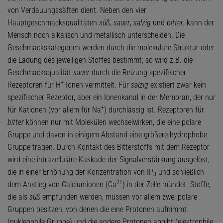
von Verdauungssäften dient. Neben den vier
Hauptgeschmacksqualitäten
süß
,
sauer
,
salzig
und
bitter
, kann der
Mensch noch alkalisch und metallisch unterscheiden. Die
Geschmackskategorien werden durch die molekulare Struktur oder
die Ladung des jeweiligen Stoffes bestimmt; so wird z.B. die
Geschmacksqualität
sauer
durch die Reizung spezifischer
+
Rezeptoren für H
-Ionen vermittelt. Für
salzig
existiert zwar kein
spezifischer Rezeptor, aber ein Ionenkanal in der Membran, der nur
+
für Kationen (vor allem für Na
) durchlässig ist. Rezeptoren für
bitter
können nur mit Molekülen wechselwirken, die eine polare
Gruppe und davon in einigem Abstand eine größere hydrophobe
Gruppe tragen. Durch Kontakt des Bitterstoffs mit dem Rezeptor
wird eine intrazelluläre Kaskade der Signalverstärkung ausgelöst,
die in einer Erhöhung der Konzentration von IP
und schließlich
3
2+
dem Anstieg von Calciumionen (Ca
) in der Zelle mündet. Stoffe,
die als
süß
empfunden werden, müssen vor allem zwei polare
Gruppen besitzen, von denen die eine Protonen aufnimmt
(nukleophile Gruppe) und die andere Protonen abgibt (elektrophile