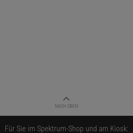
er:
In der oralen Tradition geht das bis in früheste Bereic
lfskulten in der vorklassischen Antike. Als Gründungsdok
Lykaos-Mythos, den Ovid in seinen "Metamorphosen" aufg
wird der arkadische König Lykaos von Zeus in einen Wolf v
 mit Menschenfleisch bewirtete.
diert aber auch kurzzeitige Verwandlungen: Menschen geh
kommen auf der anderen Seite als Wolf wieder heraus und
als Wölfe, bis sie sich wieder zurückverwandeln.
rekt
: Warum hat sich der Mythos denn so gewandelt?
NACH OBEN
Für Sie im Spektrum-Shop und am Kiosk: