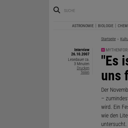
ASTRONOMIE
BIOLOGIE
CHEM
Startseite
Kult
Interview
MYTHENFOR
26.10.2007
:
"Es 
Lesedauer ca.
3 Minuten
Drucken
uns f
Teilen
Der Novembe
– zumindest
wird. Ein F
wie den Lit
untersucht