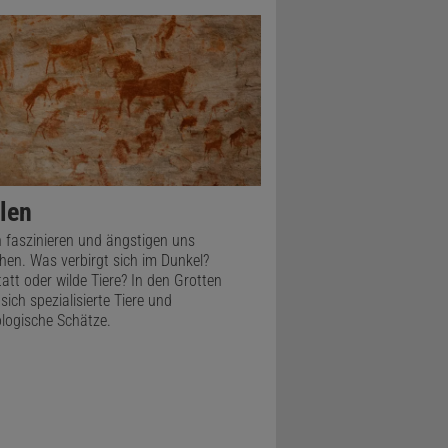
stellung.
ht immer so?
twa gab es
te. Dieses
rüder Grimm
len
. Das steht
 faszinieren und ängstigen uns
en. Was verbirgt sich im Dunkel?
er Werwolf
att oder wilde Tiere? In den Grotten
Am Werwolf
sich spezialisierte Tiere und
logische Schätze.
ächst und