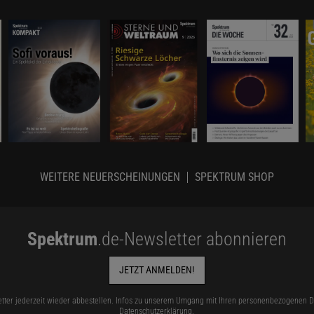
WEITERE NEUERSCHEINUNGEN
SPEKTRUM SHOP
USSCHNITT)
Spektrum
.de-Newsletter abonnieren
er mit Wolfsskulptur | Uwe Schwagmeier findet den Werwolf-Mytho
Literatur häufig wieder: in Spielzeugläden, Underground-Filmen oder 
JETZT ANMELDEN!
lptur.
tter jederzeit wieder abbestellen. Infos zu unserem Umgang mit Ihren personenbezogenen Da
Datenschutzerklärung
.