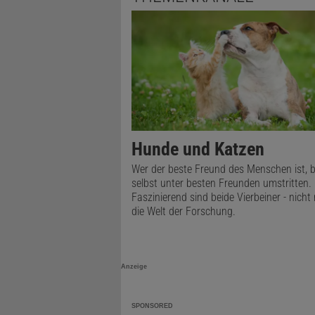
spektakulär
spektrum
di
Schwagmei
den Werwolf
magische Ut
Hunde und Katzen
beschrieben.
Wer der beste Freund des Menschen ist, b
selbst unter besten Freunden umstritten.
ja ganz im 
Faszinierend sind beide Vierbeiner - nicht 
ein verfluch
die Welt der Forschung.
merkt man, 
sich verände
Anzeige
spektrum
di
SPONSORED