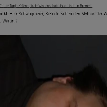
ührte Tanja Krämer, freie Wissenschaftsjounalistin in Bremen.
rekt
: Herr Schwagmeier, Sie erforschen den Mythos der W
ur. Warum?