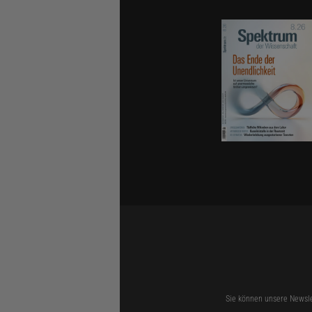
© UWE SCHWAGMEIER (A
Uwe Schwagmei
außerhalb der 
Form einer Sku
Sie können unsere Newsle