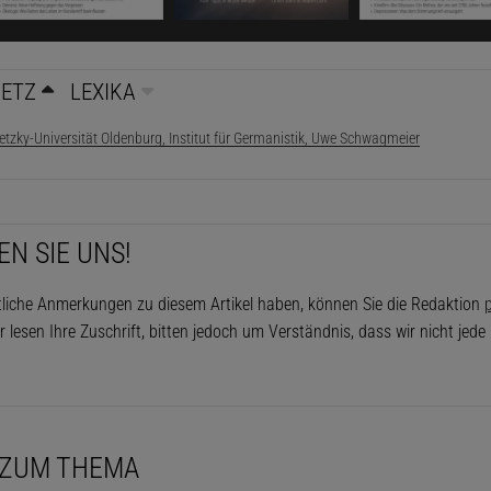
NETZ
LEXIKA
USSCHNITT)
etzky-Universität Oldenburg, Institut für Germanistik, Uwe Schwagmeier
er | Der Literaturwissenschaftler Uwe Schwagmeier von der Carl-vo
denburg erforscht für seine Dissertation den Mythos des Werwolfs in 
EN SIE UNS!
gmeier:
Das Phänomen Werwolf ist noch immer sehr präs
im Werwolfschlumpf im Spielzeugladen und endet bei
tliche Anmerkungen zu diesem Artikel haben, können Sie die Redaktion
p
anen und Underground-Filmen zum Thema. Das heißt abe
r lesen Ihre Zuschrift, bitten jedoch um Verständnis, dass wir nicht jed
mmer noch etwas mit dem Werwolfmotiv, es ist für uns i
sant. Das ist es, was ich mir in meiner Dissertationsarbei
rekt
: Aber Sie bearbeiten in ihrem Projekt die literarische 
 ZUM THEMA