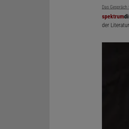
Das Gespräch f
spektrum
di
der Literat