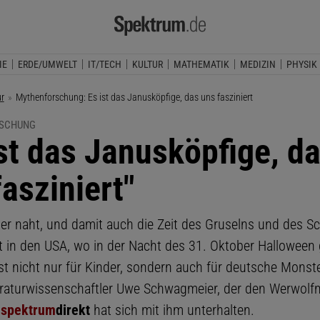
IE
ERDE/UMWELT
IT/TECH
KULTUR
MATHEMATIK
MEDIZIN
PHYSIK
ur
Aktuelle Seite:
Mythenforschung: Es ist das Janusköpfige, das uns fasziniert
SCHUNG
ist das Janusköpfige, d
asziniert"
r naht, und damit auch die Zeit des Gruselns und des S
 in den USA, wo in der Nacht des 31. Oktober Halloween g
est nicht nur für Kinder, sondern auch für deutsche Monst
eraturwissenschaftler Uwe Schwagmeier, der den Werwolf
.
spektrum
direkt
hat sich mit ihm unterhalten.