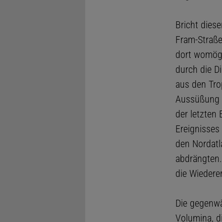
Bricht dies
Fram-Straße
dort womögl
durch die D
aus den Tro
Aussüßung k
der letzten
Ereignisses
den Nordatl
abdrängten.
die Wiedere
Die gegenwär
Volumina, d