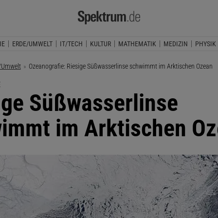
IE
ERDE/UMWELT
IT/TECH
KULTUR
MATHEMATIK
MEDIZIN
PHYSIK
/Umwelt
Aktuelle Seite:
Ozeanografie: Riesige Süßwasserlinse schwimmt im Arktischen Ozean
E
ige Süßwasserlinse
immt im Arktischen O