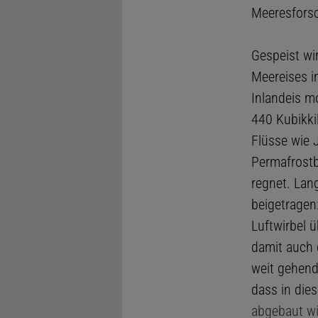
Meeresforsc
Gespeist w
Meereises i
Inlandeis m
440 Kubikkil
Flüsse wie 
Permafrostb
regnet. Lan
beigetragen
Luftwirbel 
damit auch 
weit gehend
dass in die
abgebaut wi