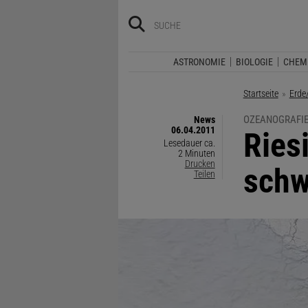
ASTRONOMIE
BIOLOGIE
CHEM
Startseite
Erde
OZEANOGRAFI
News
06.04.2011
:
Ries
Lesedauer ca.
2 Minuten
Drucken
schw
Teilen