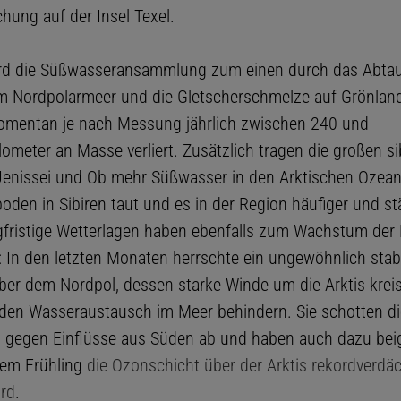
hung auf der Insel Texel.
ird die Süßwasseransammlung zum einen durch das Abta
m Nordpolarmeer und die Gletscherschmelze auf Grönlan
omentan je nach Messung jährlich zwischen 240 und
ometer an Masse verliert. Zusätzlich tragen die großen si
Jenissei und Ob mehr Süßwasser in den Arktischen Ozean,
oden in Sibiren taut und es in der Region häufiger und st
gfristige Wetterlagen haben ebenfalls zum Wachstum der 
: In den letzten Monaten herrschte ein ungewöhnlich stabi
über dem Nordpol, dessen starke Winde um die Arktis krei
den Wasseraustausch im Meer behindern. Sie schotten di
 gegen Einflüsse aus Süden ab und haben auch dazu bei
sem Frühling
die Ozonschicht über der Arktis rekordverdäc
rd
.