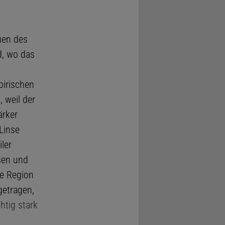
uen des
d, wo das
birischen
 weil der
ärker
Linse
ler
sen und
e Region
getragen,
htig stark