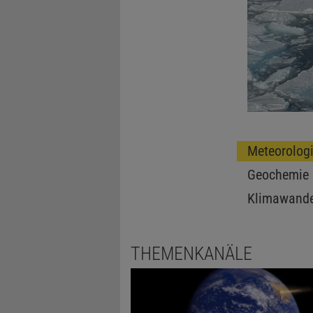
Meteorolog
Geochemie
Klimawande
THEMENKANÄLE