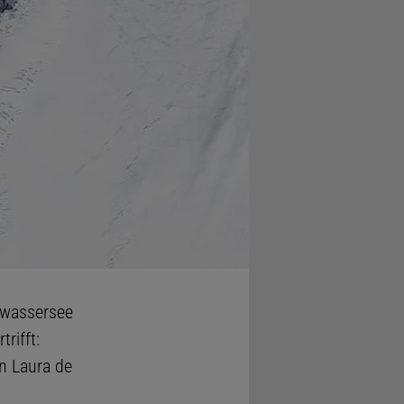
üßwassersee
rifft:
n Laura de