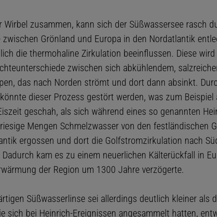
er Wirbel zusammen, kann sich der Süßwassersee rasch du
 zwischen Grönland und Europa in den Nordatlantik entl
ich die thermohaline Zirkulation beeinflussen. Diese wird
ichteunterschiede zwischen sich abkühlendem, salzreich
pen, das nach Norden strömt und dort dann absinkt. Dur
önnte dieser Prozess gestört werden, was zum Beispiel
 Eiszeit geschah, als sich während eines so genannten Hei
 riesige Mengen Schmelzwasser von den festländischen G
antik ergossen und dort die Golfstromzirkulation nach S
 Dadurch kam es zu einem neuerlichen Kälterückfall in Eu
rwärmung der Region um 1300 Jahre verzögerte.
tigen Süßwasserlinse sei allerdings deutlich kleiner als d
ie sich bei Heinrich-Ereignissen angesammelt hatten, ent