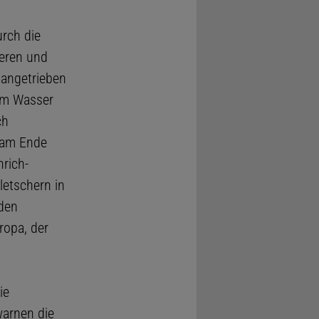
rch die
eeren und
 angetrieben
em Wasser
ch
 am Ende
nrich-
letschern in
üden
ropa, der
ie
warnen die