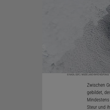
© NASA, GSFC / MODIS LAND RAPID RESPONSE
Zwischen Gr
gebildet, d
Mindestens 
Steur und ih