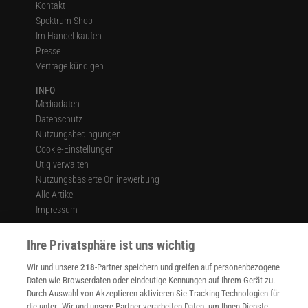
Kontakt
Spektrum Shop
Im Handel kaufen
Presse
Verträge kündigen
INFO
Mediadaten
Datenschutz
Nutzungsbedingungen
Cookie-Einstellungen
Utiq verwalten
Nutzungsbasierte Onlinewerbung
Alle Artikel
Impressum
WEITERE ANGEBOTE
Ihre Privatsphäre ist uns wichtig
Angebote für Schulen
Angebote für Institutionen
Wir und unsere
218
-Partner speichern und greifen auf personenbezogene
Sprachen lernen mit Gymglish
Daten wie Browserdaten oder eindeutige Kennungen auf Ihrem Gerät zu.
Lexika
Durch Auswahl von Akzeptieren aktivieren Sie Tracking-Technologien für
die unter „Wir und unsere Partner verarbeiten Daten, um Ihnen Dienste