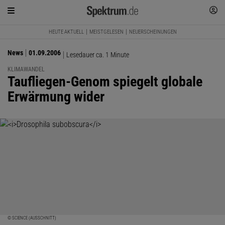
HEUTE AKTUELL
MEISTGELESEN
NEUERSCHEINUNGEN
News
01.09.2006
Lesedauer ca. 1 Minute
KLIMAWANDEL
:
Taufliegen-Genom spiegelt globale
Erwärmung wider
© SCIENCE (AUSSCHNITT)