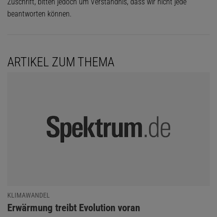
Zuschrift, bitten jedoch um Verständnis, dass wir nicht jede
beantworten können.
ARTIKEL ZUM THEMA
KLIMAWANDEL
:
Erwärmung treibt Evolution voran