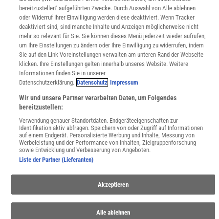
Für Spektrum schreiben
bereitzustellen“ aufgeführten Zwecke. Durch Auswahl von Alle ablehnen
Zugänglichkeitserklärung
oder Widerruf Ihrer Einwilligung werden diese deaktiviert. Wenn Tracker
deaktiviert sind, sind manche Inhalte und Anzeigen möglicherweise nicht
WEBSEITEN
mehr so relevant für Sie. Sie können dieses Menü jederzeit wieder aufrufen,
KielSCN
um Ihre Einstellungen zu ändern oder Ihre Einwilligung zu widerrufen, indem
Wissenschaft in die Schulen
Sie auf den Link Voreinstellungen verwalten am unteren Rand der Webseite
SciLogs
klicken. Ihre Einstellungen gelten innerhalb unseres Website. Weitere
Informationen finden Sie in unserer
Datenschutzerklärung.
Datenschutz
Impressum
Uns finden Sie auch hier:
Wir und unsere Partner verarbeiten Daten, um Folgendes
bereitzustellen:
Verwendung genauer Standortdaten. Endgeräteeigenschaften zur
Identifikation aktiv abfragen. Speichern von oder Zugriff auf Informationen
auf einem Endgerät. Personalisierte Werbung und Inhalte, Messung von
Werbeleistung und der Performance von Inhalten, Zielgruppenforschung
sowie Entwicklung und Verbesserung von Angeboten.
Liste der Partner (Lieferanten)
Akzeptieren
Alle ablehnen