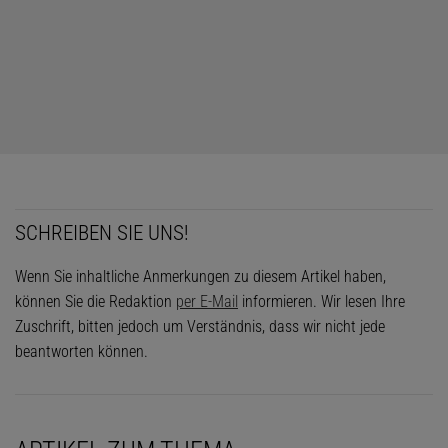
Als sich bei Bagdad der eisige Boden auftat, stieg der Ozean an,
bis er den Riss bis zu 90 Prozent füllte. Die Gezeiten halten das
Wasser in Bewegung und den Riss offen; der Druck gleicht sich so
weit aus, dass er keine weiteren Risse verursacht. Stattdessen
gebar Bagdad die Schwestern aus dem Eisregen ihrer Geysire: Das
in die Höhe geschossene Material fiel wieder herab, bis die Ränder
des Spalts unter dem Gewicht der Eisbrocken ächzten. Da bogen
sie sich – ganz leicht nur –, stark genug jedoch, um die nur leicht
SCHREIBEN SIE UNS!
elastische Eiskruste dort aufzureißen, wo die Krümmung am
stärksten war.
Wenn Sie inhaltliche Anmerkungen zu diesem Artikel haben,
können Sie die Redaktion
per E-Mail
informieren. Wir lesen Ihre
Zuschrift, bitten jedoch um Verständnis, dass wir nicht jede
beantworten können.