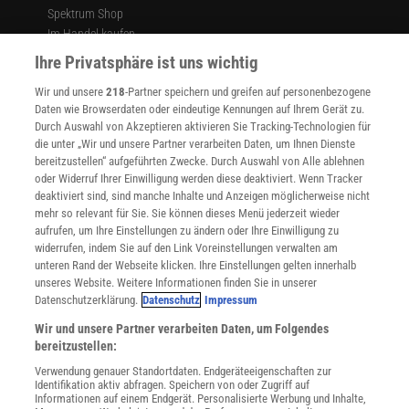
Spektrum Shop
Im Handel kaufen
Presse
Ihre Privatsphäre ist uns wichtig
Verträge kündigen
Wir und unsere
218
-Partner speichern und greifen auf personenbezogene
Widerruf
Daten wie Browserdaten oder eindeutige Kennungen auf Ihrem Gerät zu.
INFO
Durch Auswahl von Akzeptieren aktivieren Sie Tracking-Technologien für
Mediadaten
die unter „Wir und unsere Partner verarbeiten Daten, um Ihnen Dienste
bereitzustellen“ aufgeführten Zwecke. Durch Auswahl von Alle ablehnen
Datenschutz
oder Widerruf Ihrer Einwilligung werden diese deaktiviert. Wenn Tracker
Nutzungsbedingungen
deaktiviert sind, sind manche Inhalte und Anzeigen möglicherweise nicht
Cookie-Einstellungen
mehr so relevant für Sie. Sie können dieses Menü jederzeit wieder
Utiq verwalten
aufrufen, um Ihre Einstellungen zu ändern oder Ihre Einwilligung zu
Nutzungsbasierte Onlinewerbung
widerrufen, indem Sie auf den Link Voreinstellungen verwalten am
Alle Artikel
unteren Rand der Webseite klicken. Ihre Einstellungen gelten innerhalb
unseres Website. Weitere Informationen finden Sie in unserer
Impressum
Datenschutzerklärung.
Datenschutz
Impressum
WEITERE ANGEBOTE
Wir und unsere Partner verarbeiten Daten, um Folgendes
Angebote für Schulen
bereitzustellen:
Angebote für Institutionen
Verwendung genauer Standortdaten. Endgeräteeigenschaften zur
Sprachen lernen mit Gymglish
Identifikation aktiv abfragen. Speichern von oder Zugriff auf
Lexika
Informationen auf einem Endgerät. Personalisierte Werbung und Inhalte,