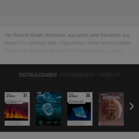
Vier Risse im Boden offenbaren, was sonst unter Kilometern aus
ewigem Eis verborgen liegt: »Tigerstreifen« heißen diese parallelen
Klüfte in der Eiskruste des Saturnmonds Enceladus, in denen
Geysire Wasserdampf und Eispartikel aus dem unterirdischen
Ozean hunderte Kilometer weit ins Weltall schießen.
Im
Fachmagazin »Nature Astronomy«
berichten Wissenschaftler um
DIGITALAUSGABEN
PRINTAUSGABEN
TOPSELLER
Douglas Hemingway von der Carnegie Institution for Science in
Washington D.C. nun, wie der getigerte Mond seine Streifen
bekam. Vor allem bringt ihre Simulation Licht in das Rätsel,
weshalb die Risse nur am Südpol auftreten und mit gleichmäßigem
Abstand nahezu parallel verlaufen: Die Forscher vermuten, dass
ein erster Spalt in einer Art Kettenreaktion die anderen
ausgelöst hat.