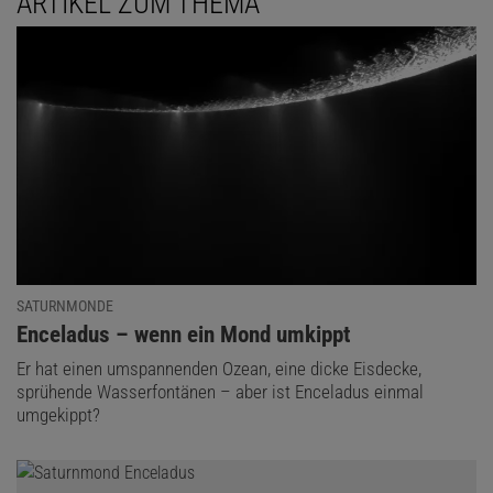
ARTIKEL ZUM THEMA
Das könnte Sie auch interessieren:
SATURNMONDE
:
Enceladus – wenn ein Mond umkippt
Küsten – Zwischen Land und Meer
Er hat einen umspannenden Ozean, eine dicke Eisdecke,
sprühende Wasserfontänen – aber ist Enceladus einmal
umgekippt?