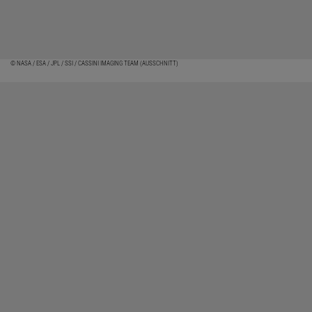
© NASA / ESA / JPL / SSI / CASSINI IMAGING TEAM (AUSSCHNITT)