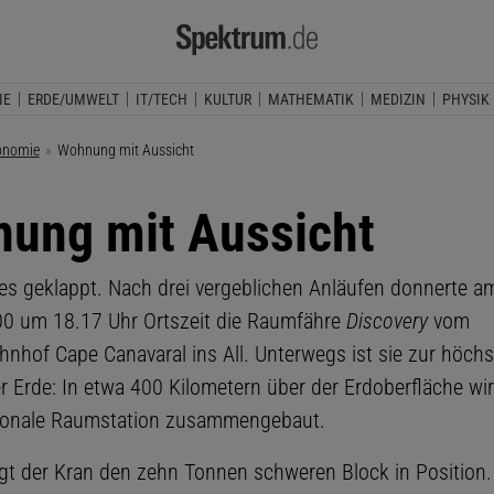
IE
ERDE/UMWELT
IT/TECH
KULTUR
MATHEMATIK
MEDIZIN
PHYSIK
onomie
Aktuelle Seite:
Wohnung mit Aussicht
ung mit Aussicht
 es geklappt. Nach drei vergeblichen Anläufen donnerte a
0 um 18.17 Uhr Ortszeit die Raumfähre
Discovery
vom
nhof Cape Canavaral ins All. Unterwegs ist sie zur höch
r Erde: In etwa 400 Kilometern über der Erdoberfläche wir
tionale Raumstation zusammengebaut.
ngt der Kran den zehn Tonnen schweren Block in Position. 