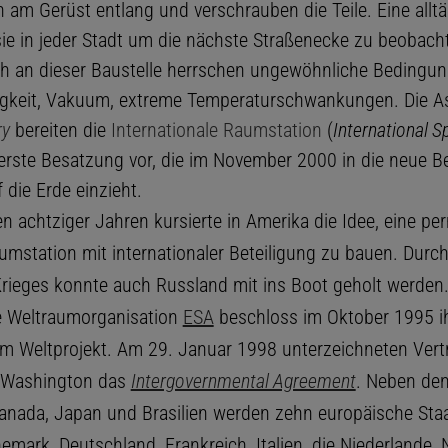
 am Gerüst entlang und verschrauben die Teile. Eine alltä
sie in jeder Stadt um die nächste Straßenecke zu beobach
h an dieser Baustelle herrschen ungewöhnliche Bedingun
gkeit, Vakuum, extreme Temperaturschwankungen. Die A
ry
bereiten die
Internationale Raumstation
(
International S
e erste Besatzung vor, die im November 2000 in die neue 
f die Erde einzieht.
en achtziger Jahren kursierte in Amerika die Idee, eine p
umstation mit internationaler Beteiligung zu bauen. Durc
Krieges konnte auch Russland mit ins Boot geholt werden.
e Weltraumorganisation
ESA
beschloss im Oktober 1995 i
m Weltprojekt. Am 29. Januar 1998 unterzeichneten Vert
n Washington das
Intergovernmental Agreement
. Neben de
anada, Japan und Brasilien werden zehn europäische Sta
emark, Deutschland, Frankreich, Italien, die Niederlande,