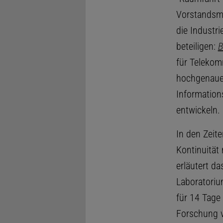
Vorstandsmi
die Industri
beteiligen:
B
für Telekom
hochgenaue
Information
entwickeln.
In den Zeite
Kontinuität
erläutert da
Laboratoriu
für 14 Tage 
Forschung vö