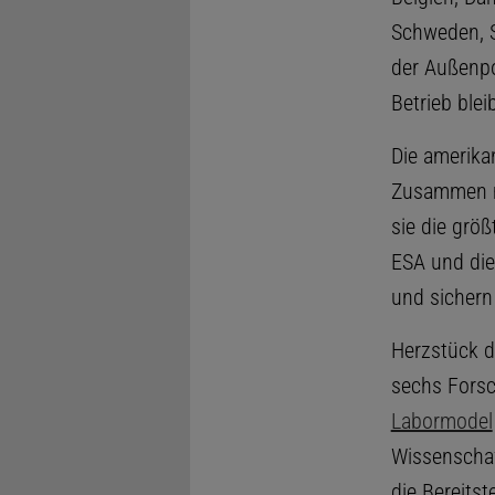
Schweden, S
der Außenpo
Betrieb blei
Die amerik
Zusammen mi
sie die grö
ESA und di
und sichern
Herzstück d
sechs Forsc
Labormodel
Wissenschaf
die Bereitst