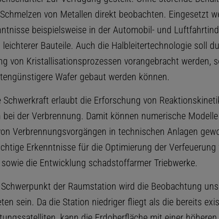
s Schmelzen von Metallen direkt beobachten. Eingesetzt w
ntnisse beispielsweise in der Automobil- und Luftfahrtind
leichterer Bauteile. Auch die Halbleitertechnologie soll d
g von Kristallisationsprozessen vorangebracht werden, s
tengünstigere Wafer gebaut werden können.
e Schwerkraft erlaubt die Erforschung von Reaktionskinet
 bei der Verbrennung. Damit können numerische Modelle
 von Verbrennungsvorgängen in technischen Anlagen gew
chtige Erkenntnisse für die Optimierung der Verfeuerung f
 sowie die Entwicklung schadstoffarmer Triebwerke.
r Schwerpunkt der Raumstation wird die Beobachtung uns
en sein. Da die Station niedriger fliegt als die bereits exi
ungssatelliten, kann die Erdoberfläche mit einer höheren