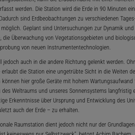
rfasst werden. Die Station wird die Erde in 90 Minuten ei
Dadurch sind Erdbeobachtungen zu verschiedenen Tages
 möglich. Geplant sind Untersuchungen zur Dynamik und
 die Überwachung von Vegetationsgebieten und biologis
rprobung von neuen Instrumententechnologien.
ll jedoch auch in die andere Richtung gelenkt werden. Ohn
rlaubt die Station eine ungetrübte Sicht in die Weiten de
können hier große Geräte mit hohem Wartungsaufwand f
 des Weltraums und unseres Sonnensystems langfristig e
ige Erkenntnisse über Ursprung und Entwicklung des Un
letzt auch der Erde – zu erhalten.
tionale Raumstation dient jedoch nicht nur der Grundlage
ist keineswegs nur Selbstzweck", betont Achim Bachem,