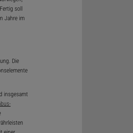
ertig soll
n Jahre im
ung. Die
ionselemente
nd insgesamt
bus-
e
ährleisten
t einer