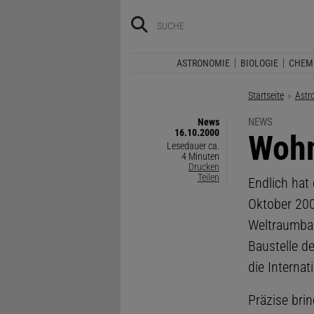
ASTRONOMIE
BIOLOGIE
CHEM
Startseite
Astr
NEWS
News
16.10.2000
:
Wohn
Lesedauer ca.
4 Minuten
Drucken
Teilen
Endlich hat
Oktober 200
Weltraumbah
Baustelle de
die Interna
Präzise bri