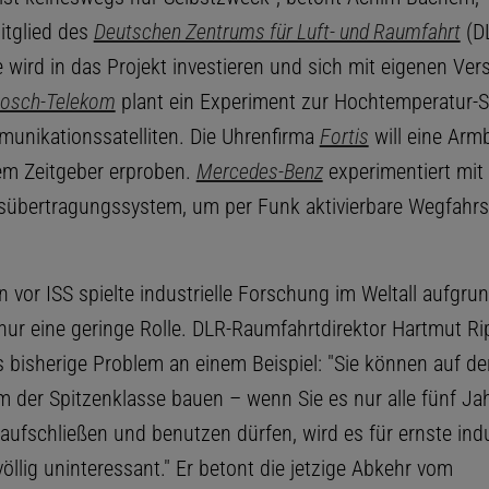
tglied des
Deutschen Zentrums für Luft- und Raumfahrt
(D
e wird in das Projekt investieren und sich mit eigenen Ve
osch-Telekom
plant ein Experiment zur Hochtemperatur-S
munikationssatelliten. Die Uhrenfirma
Fortis
will eine Arm
m Zeitgeber erproben.
Mercedes-Benz
experimentiert mit
sübertragungssystem, um per Funk aktivierbare Wegfahrs
n vor ISS spielte industrielle Forschung im Weltall aufgru
 nur eine geringe Rolle. DLR-Raumfahrtdirektor Hartmut R
s bisherige Problem an einem Beispiel: "Sie können auf de
m der Spitzenklasse bauen – wenn Sie es nur alle fünf Ja
aufschließen und benutzen dürfen, wird es für ernste indu
llig uninteressant." Er betont die jetzige Abkehr vom