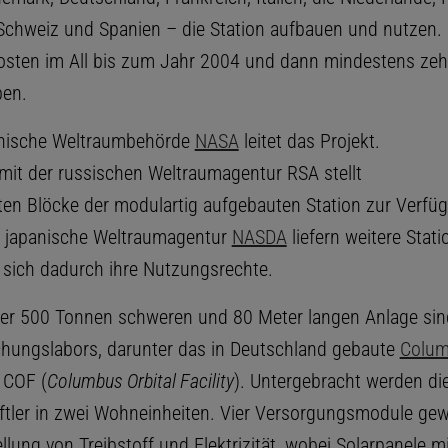
chweiz und Spanien – die Station aufbauen und nutzen. F
sten im All bis zum Jahr 2004 und dann mindestens zeh
ben.
anische Weltraumbehörde
NASA
leitet das Projekt.
t der russischen Weltraumagentur RSA stellt
ßten Blöcke der modulartig aufgebauten Station zur Verfüg
e japanische Weltraumagentur
NASDA
liefern weitere Stat
 sich dadurch ihre Nutzungsrechte.
er 500 Tonnen schweren und 80 Meter langen Anlage si
hungslabors, darunter das in Deutschland gebaute
Colum
COF (
Columbus Orbital Facility
). Untergebracht werden di
tler in zwei Wohneinheiten. Vier Versorgungsmodule gew
ellung von Treibstoff und Elektrizität, wobei Solarpanele mi