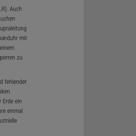
LR). Auch
rsuchen
upraleitung
banduhr mit
 einem
perren zu
nd fehlender
ipken
r Erde ein
hre einmal
strielle