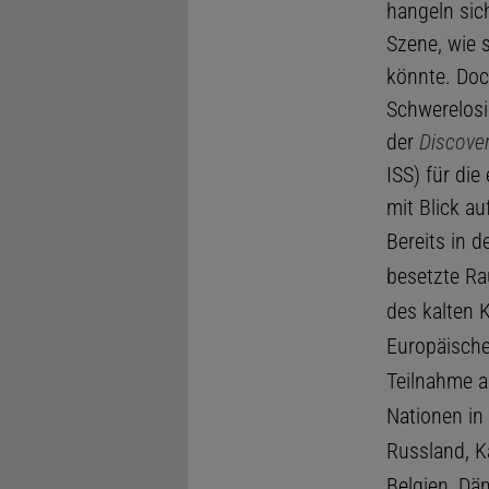
hangeln sich
Szene, wie 
könnte. Doc
Schwerelosi
der
Discove
ISS) für di
mit Blick au
Bereits in d
besetzte Ra
des kalten 
Europäisch
Teilnahme a
Nationen i
Russland, K
Belgien, Dän