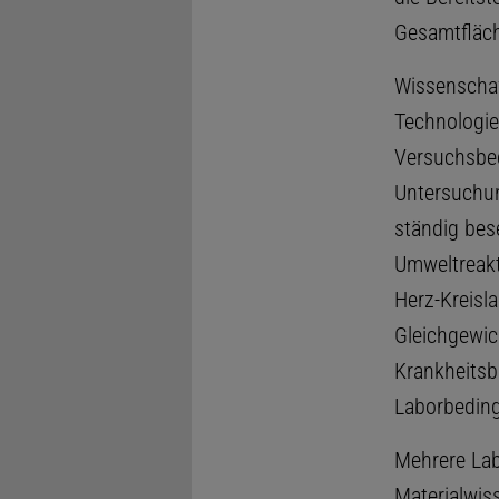
Gesamtfläch
Wissenschaft
Technologi
Versuchsbed
Untersuchun
ständig bes
Umweltreak
Herz-Kreisl
Gleichgewic
Krankheitsb
Laborbeding
Mehrere Lab
Materialwis