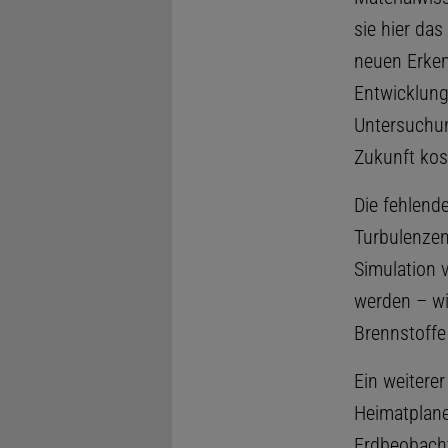
sie hier da
neuen Erken
Entwicklung 
Untersuchun
Zukunft kos
Die fehlend
Turbulenzen
Simulation
werden – wi
Brennstoffe
Ein weitere
Heimatplanet
Erdbeobacht