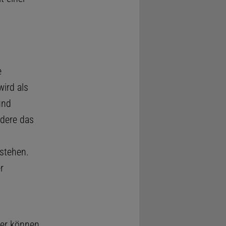
e
ird als
und
dere das
stehen.
r
ter können