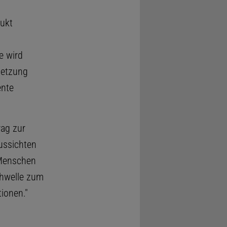
dukt
e wird
setzung
ente
rag zur
ussichten
 Menschen
chwelle zum
ionen."