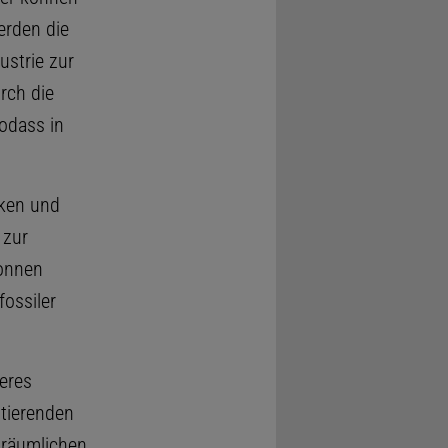
erden die
ustrie zur
urch die
odass in
iken und
 zur
onnen
ossiler
eres
stierenden
 räumlichen