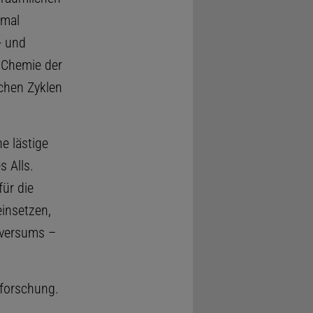
nmal
- und
 Chemie der
chen Zyklen
e lästige
s Alls.
ür die
insetzen,
iversums –
nforschung.