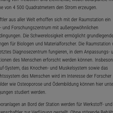
e von 4 500 Quadratmetern den Strom erzeugen.
ler aus aller Welt erhoffen sich mit der Raumstation ein
e- und Forschungszentrum mit außergewöhnlichen
ingungen. Die Schwerelosigkeit ermöglicht grundlegend
gen für Biologen und Materialforscher. Die Raumstation w
etztes Diagnosezentrum fungieren, in dem Anpassungs- 
tionen des Menschen erforscht werden können. Insbeson
auf-System, das Knochen- und Muskelsystem sowie das
htssystem des Menschen wird im Interesse der Forscher 
ilder wie Osteoporose und Ödembildung können hier unte
ungen studiert werden.
oranlagen an Bord der Station werden für Werkstoff- und
senschaftler zur Verfügung gestellt. Ohne störende Behäl