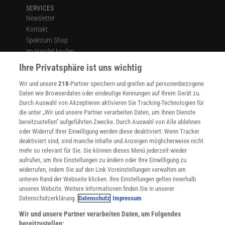
SERVICES
Newsletter
Kontakt
Spektrum Shop
Im Handel kaufen
Presse
Ihre Privatsphäre ist uns wichtig
Verträge kündigen
Wir und unsere
218
-Partner speichern und greifen auf personenbezogene
Widerruf
Daten wie Browserdaten oder eindeutige Kennungen auf Ihrem Gerät zu.
INFO
Durch Auswahl von Akzeptieren aktivieren Sie Tracking-Technologien für
Mediadaten
die unter „Wir und unsere Partner verarbeiten Daten, um Ihnen Dienste
bereitzustellen“ aufgeführten Zwecke. Durch Auswahl von Alle ablehnen
Datenschutz
oder Widerruf Ihrer Einwilligung werden diese deaktiviert. Wenn Tracker
Nutzungsbedingungen
deaktiviert sind, sind manche Inhalte und Anzeigen möglicherweise nicht
Cookie-Einstellungen
mehr so relevant für Sie. Sie können dieses Menü jederzeit wieder
Utiq verwalten
aufrufen, um Ihre Einstellungen zu ändern oder Ihre Einwilligung zu
Nutzungsbasierte Onlinewerbung
widerrufen, indem Sie auf den Link Voreinstellungen verwalten am
Alle Artikel
unteren Rand der Webseite klicken. Ihre Einstellungen gelten innerhalb
unseres Website. Weitere Informationen finden Sie in unserer
Impressum
Datenschutzerklärung.
Datenschutz
Impressum
WEITERE ANGEBOTE
Wir und unsere Partner verarbeiten Daten, um Folgendes
Angebote für Schulen
bereitzustellen: