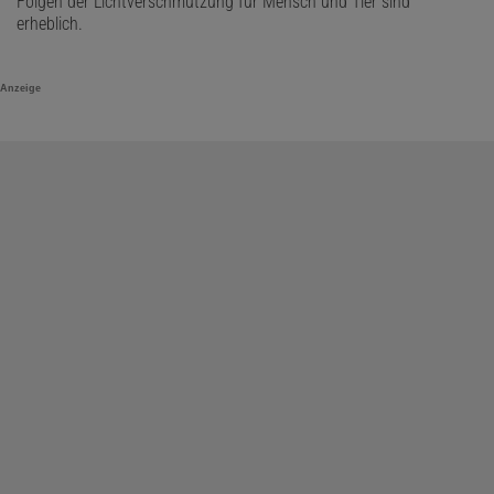
Folgen der Lichtverschmutzung für Mensch und Tier sind
erheblich.
Anzeige