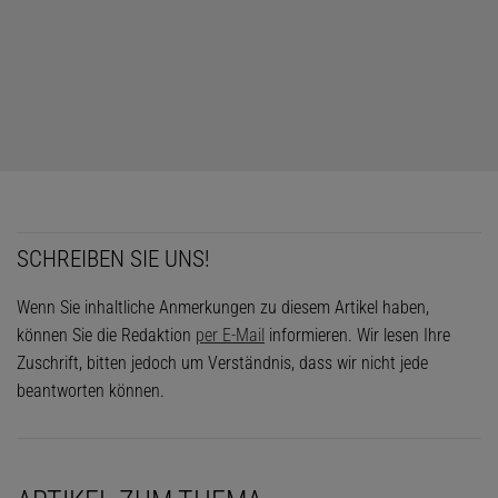
Viele noch erhaltene Erbgutvarianten des Neandertalers sind
deutlich seltener, viele sogar so selten, dass der umgekehrte
Prozess am Werk zu sein scheint: Sie wurden im Lauf der letzten
Jahrtausende aus dem Erbgut der heute lebenden Menschen
ausgesondert, vermutlich weil sie ihren Trägern Nachteile
brachten.
SCHREIBEN SIE UNS!
Wenn Sie inhaltliche Anmerkungen zu diesem Artikel haben,
können Sie die Redaktion
per E-Mail
informieren. Wir lesen Ihre
Zuschrift, bitten jedoch um Verständnis, dass wir nicht jede
beantworten können.