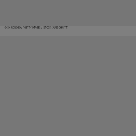
© SHIRONOSOV / GETTY IMAGES / ISTOCK (AUSSCHNITT)