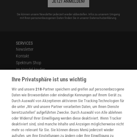
JETZT ANMELDEN!
Sie können unsere Newsletter jederzeit wieder abbestellen. Infos zu unserem Umgang
mit Ihren personenbezogenen Daten finden Sie in unserer
Datenschutzerklärung
.
SERVICES
Newsletter
Kontakt
Spektrum Shop
Im Handel kaufen
Presse
Ihre Privatsphäre ist uns wichtig
Verträge kündigen
Wir und unsere
218
-Partner speichern und greifen auf personenbezogene
Widerruf
Daten wie Browserdaten oder eindeutige Kennungen auf Ihrem Gerät zu.
INFO
Durch Auswahl von Akzeptieren aktivieren Sie Tracking-Technologien für
Mediadaten
die unter „Wir und unsere Partner verarbeiten Daten, um Ihnen Dienste
bereitzustellen“ aufgeführten Zwecke. Durch Auswahl von Alle ablehnen
Datenschutz
oder Widerruf Ihrer Einwilligung werden diese deaktiviert. Wenn Tracker
Nutzungsbedingungen
deaktiviert sind, sind manche Inhalte und Anzeigen möglicherweise nicht
Cookie-Einstellungen
mehr so relevant für Sie. Sie können dieses Menü jederzeit wieder
Utiq verwalten
aufrufen, um Ihre Einstellungen zu ändern oder Ihre Einwilligung zu