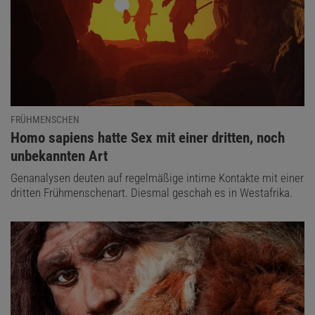
FRÜHMENSCHEN
:
Homo sapiens hatte Sex mit einer dritten, noch
unbekannten Art
Genanalysen deuten auf regelmäßige intime Kontakte mit einer
dritten Frühmenschenart. Diesmal geschah es in Westafrika.