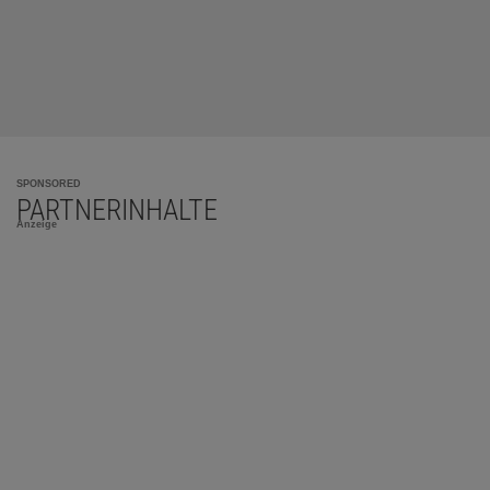
SPONSORED
PARTNERINHALTE
Anzeige