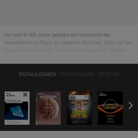
Vor rund 40 000 Jahren gelangte eine Genvariante des
Neandertalers ins Erbgut der modernen Menschen, die bis auf den
heutigen Tag erhalten ist - und bis jetzt Wirkung zeigt: Offenbar
hilft sie, eine Schwangerschaft mit weniger Komplikationen zu
durchlaufen. Dadurch sind Familien, in denen das Neandertaler-
Gen häufig ist, im Schnitt kinderreicher, zeigen Daten aus
DIGITALAUSGABEN
PRINTAUSGABEN
TOPSELLER
Großbritannien.
Zu diesem Schluss kommen jetzt Wissenschaftler um Hugo Zeberg
vom Max-Planck-Institut für evolutionäre Anthropologie in Leipzig.
Wie sie im Fachmagazin
»Molecular Biology and Evolution«
erläutern, ändert die Genvariante, wie die Zellen den Rezeptor für
das Schwangerschaftshormon Progesteron zusammenbauen.
Progesteron ist unter anderem wichtig dafür, die Gebärmutter für