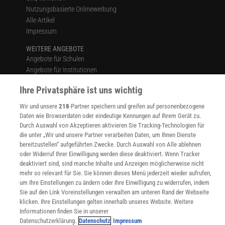
Nutzungsbasierte Onlinewerbung
Alle Artikel
Impressum
WEITERE ANGEBOTE
Angebote für Schulen
Angebote für Institutionen
Sprachen lernen mit Gymglish
Ihre Privatsphäre ist uns wichtig
Lexika
Für Spektrum schreiben
Wir und unsere
218
-Partner speichern und greifen auf personenbezogene
Zugänglichkeitserklärung
Daten wie Browserdaten oder eindeutige Kennungen auf Ihrem Gerät zu.
Durch Auswahl von Akzeptieren aktivieren Sie Tracking-Technologien für
WEBSEITEN
die unter „Wir und unsere Partner verarbeiten Daten, um Ihnen Dienste
KielSCN
bereitzustellen“ aufgeführten Zwecke. Durch Auswahl von Alle ablehnen
Wissenschaft in die Schulen
oder Widerruf Ihrer Einwilligung werden diese deaktiviert. Wenn Tracker
SciLogs
deaktiviert sind, sind manche Inhalte und Anzeigen möglicherweise nicht
mehr so relevant für Sie. Sie können dieses Menü jederzeit wieder aufrufen,
um Ihre Einstellungen zu ändern oder Ihre Einwilligung zu widerrufen, indem
Sie auf den Link Voreinstellungen verwalten am unteren Rand der Webseite
klicken. Ihre Einstellungen gelten innerhalb unseres Website. Weitere
Uns finden Sie auch hier:
Informationen finden Sie in unserer
Datenschutzerklärung.
Datenschutz
Impressum