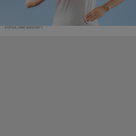
© FOTOLIA / KEI907 (AUSSCHNITT)