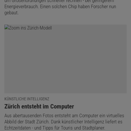
um Größenordnungen schneller rechnen - bei geringerem
Energieverbrauch. Einen solchen Chip haben Forscher nun
gebaut.
KÜNSTLICHE INTELLIGENZ
:
Zürich entsteht im Computer
Aus abertausenden Fotos entsteht am Computer ein virtuelles
Abbild der Stadt Zürich. Dank künstlicher Intelligenz liefert es
Echtzeitdaten - und Tipps für Touris und Stadtplaner.