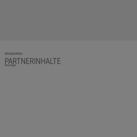
SPONSORED
PARTNERINHALTE
Anzeige