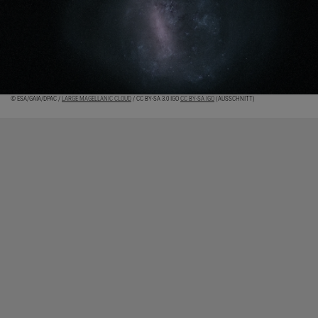
© ESA/GAIA/DPAC /
LARGE MAGELLANIC CLOUD
/ CC BY-SA 3.0 IGO
CC BY-SA IGO
(AUSSCHNITT)