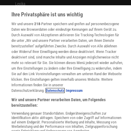
Lexika
Für Spektrum schreiben
Ihre Privatsphäre ist uns wichtig
Zugänglichkeitserklärung
Wir und unsere
218
-Partner speichern und greifen auf personenbezogene
WEBSEITEN
Daten wie Browserdaten oder eindeutige Kennungen auf Ihrem Gerät zu.
KielSCN
Durch Auswahl von Akzeptieren aktivieren Sie Tracking-Technologien für
Wissenschaft in die Schulen
die unter „Wir und unsere Partner verarbeiten Daten, um Ihnen Dienste
SciLogs
bereitzustellen“ aufgeführten Zwecke. Durch Auswahl von Alle ablehnen
oder Widerruf Ihrer Einwilligung werden diese deaktiviert. Wenn Tracker
deaktiviert sind, sind manche Inhalte und Anzeigen möglicherweise nicht
mehr so relevant für Sie. Sie können dieses Menü jederzeit wieder aufrufen,
Uns finden Sie auch hier:
um Ihre Einstellungen zu ändern oder Ihre Einwilligung zu widerrufen, indem
Sie auf den Link Voreinstellungen verwalten am unteren Rand der Webseite
klicken. Ihre Einstellungen gelten innerhalb unseres Website. Weitere
Informationen finden Sie in unserer
Datenschutzerklärung.
Datenschutz
Impressum
Wir und unsere Partner verarbeiten Daten, um Folgendes
bereitzustellen:
Verwendung genauer Standortdaten. Endgeräteeigenschaften zur
Identifikation aktiv abfragen. Speichern von oder Zugriff auf Informationen
auf einem Endgerät. Personalisierte Werbung und Inhalte, Messung von
Werbeleistung und der Performance von Inhalten, Zielgruppenforschung
sowie Entwicklung und Verbesserung von Angeboten.