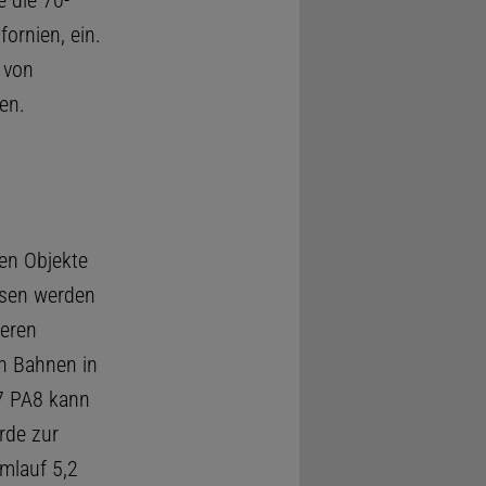
 die 70-
ornien, ein.
 von
en.
hen Objekte
ssen werden
ieren
en Bahnen in
7 PA8 kann
rde zur
mlauf 5,2