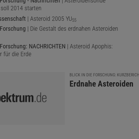
e Forschung - Nachrichten
| Asteroidensonde
soll 2014 starten
ssenschaft
| Asteroid 2005 YU
55
e Forschung
| Die Gestalt des erdnahen Asteroiden
ie Forschung: NACHRICHTEN
| Asteroid Apophis:
 für die Erde
BLICK IN DIE FORSCHUNG: KURZBERIC
:
Erdnahe Asteroiden