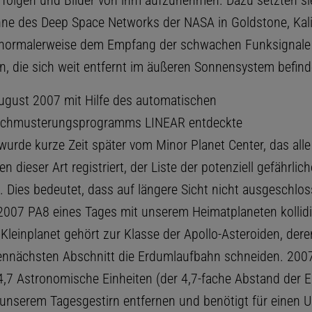
rfolgen und Bilder von ihm aufzunehmen. Dazu setzten sie
ne des Deep Space Networks der NASA in Goldstone, Kalif
 normalerweise dem Empfang der schwachen Funksignale
 die sich weit entfernt im äußeren Sonnensystem befind
ugust 2007 mit Hilfe des automatischen
chmusterungsprogramms LINEAR entdeckte
wurde kurze Zeit später vom Minor Planet Center, das alle
 dieser Art registriert, der Liste der potenziell gefährlic
. Dies bedeutet, dass auf längere Sicht nicht ausgeschlo
2007 PA8 eines Tages mit unserem Heimatplaneten kollid
 Kleinplanet gehört zur Klasse der Apollo-Asteroiden, der
nnächsten Abschnitt die Erdumlaufbahn schneiden. 200
 4,7 Astronomische Einheiten (der 4,7-fache Abstand der E
unserem Tagesgestirn entfernen und benötigt für einen U