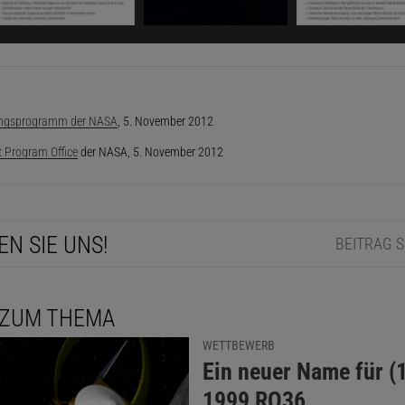
ngsprogramm der NASA
, 5. November 2012
t Program Office
der NASA, 5. November 2012
EN SIE UNS!
BEITRAG 
 ZUM THEMA
WETTBEWERB
:
Ein neuer Name für (
1999 RQ36