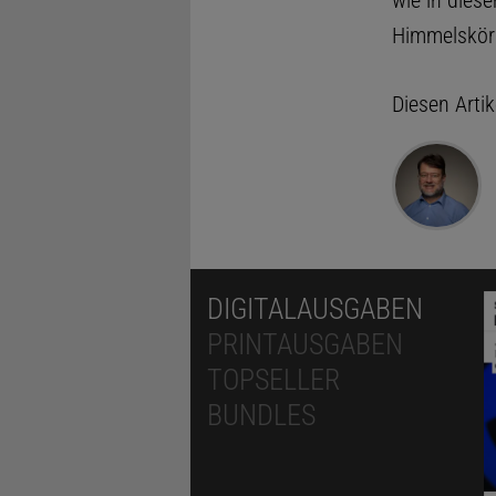
wie in dies
Himmelskörp
Diesen Arti
DIGITALAUSGABEN
PRINTAUSGABEN
TOPSELLER
BUNDLES