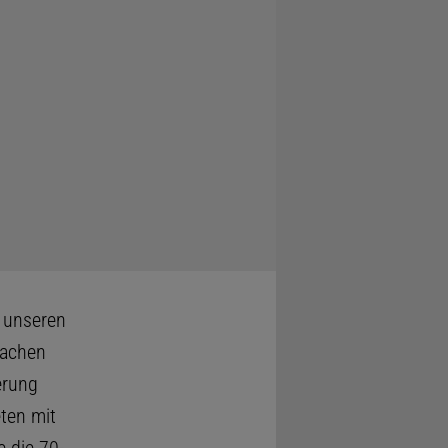
 unseren
fachen
erung
ten mit