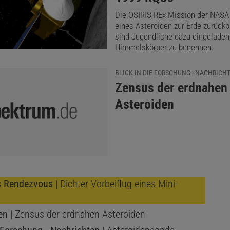
Die OSIRIS-REx-Mission der NASA 
eines Asteroiden zur Erde zurückb
sind Jugendliche dazu eingeladen
Himmelskörper zu benennen.
BLICK IN DIE FORSCHUNG - NACHRICH
:
Zensus der erdnahen
Asteroiden
 Rendezvous
| Dichter Vorbeiflug eines Mini-
en
| Zensus der erdnahen Asteroiden