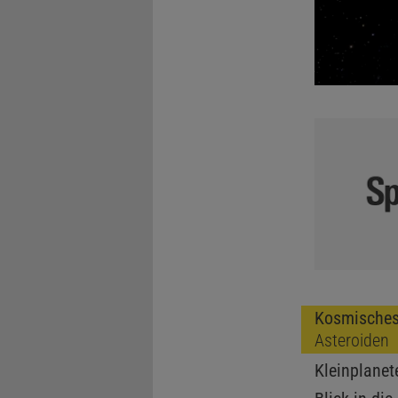
Kosmisches
Asteroiden
Kleinplanet