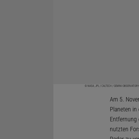
© NASA, JPL / CALTECH / GEMINI OBSERVATOR
Am 5. Novem
Planeten in
Entfernung 
nutzten For