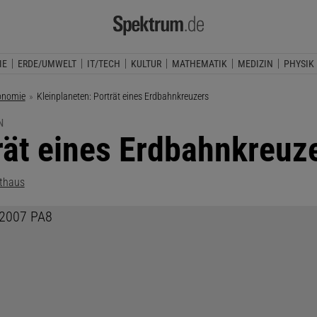
IE
ERDE/UMWELT
IT/TECH
KULTUR
MATHEMATIK
MEDIZIN
PHYSIK
onomie
Aktuelle Seite:
Kleinplaneten: Porträt eines Erdbahnkreuzers
N
rät eines Erdbahnkreuz
lthaus