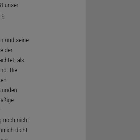
8 unser
ig
n und seine
e der
chtet, als
nd. Die
ßen
Stunden
mäßige
r
g noch nicht
hnlich dicht