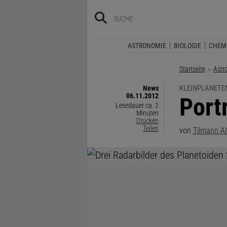
ASTRONOMIE
BIOLOGIE
CHEM
Startseite
Astr
KLEINPLANETE
News
06.11.2012
:
Port
Lesedauer ca. 2
Minuten
Drucken
Teilen
von
Tilmann A