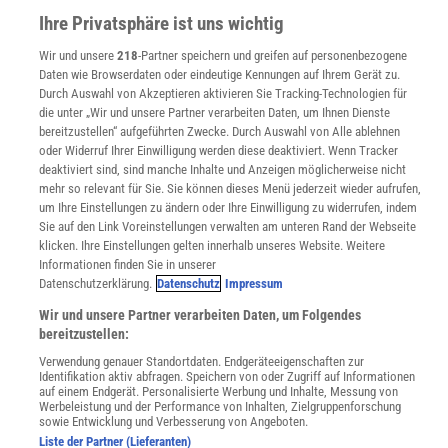
Sprachen lernen mit Gymglish
Ihre Privatsphäre ist uns wichtig
Lexika
Für Spektrum schreiben
Wir und unsere
218
-Partner speichern und greifen auf personenbezogene
Daten wie Browserdaten oder eindeutige Kennungen auf Ihrem Gerät zu.
Zugänglichkeitserklärung
Durch Auswahl von Akzeptieren aktivieren Sie Tracking-Technologien für
WEBSEITEN
die unter „Wir und unsere Partner verarbeiten Daten, um Ihnen Dienste
KielSCN
bereitzustellen“ aufgeführten Zwecke. Durch Auswahl von Alle ablehnen
oder Widerruf Ihrer Einwilligung werden diese deaktiviert. Wenn Tracker
Wissenschaft in die Schulen
deaktiviert sind, sind manche Inhalte und Anzeigen möglicherweise nicht
SciLogs
mehr so relevant für Sie. Sie können dieses Menü jederzeit wieder aufrufen,
um Ihre Einstellungen zu ändern oder Ihre Einwilligung zu widerrufen, indem
Sie auf den Link Voreinstellungen verwalten am unteren Rand der Webseite
klicken. Ihre Einstellungen gelten innerhalb unseres Website. Weitere
Uns finden Sie auch hier:
Informationen finden Sie in unserer
Datenschutzerklärung.
Datenschutz
Impressum
Wir und unsere Partner verarbeiten Daten, um Folgendes
bereitzustellen:
Verwendung genauer Standortdaten. Endgeräteeigenschaften zur
Identifikation aktiv abfragen. Speichern von oder Zugriff auf Informationen
auf einem Endgerät. Personalisierte Werbung und Inhalte, Messung von
Werbeleistung und der Performance von Inhalten, Zielgruppenforschung
sowie Entwicklung und Verbesserung von Angeboten.
Liste der Partner (Lieferanten)