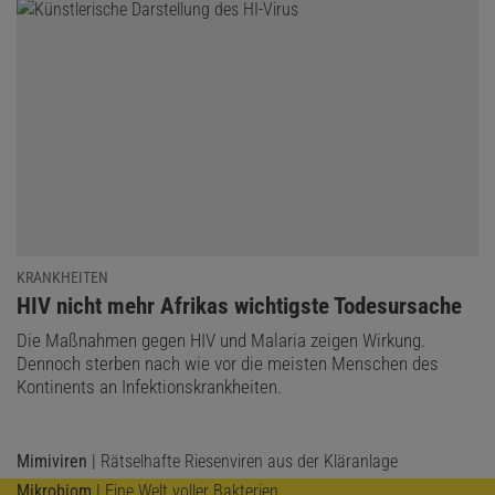
KRANKHEITEN
:
HIV nicht mehr Afrikas wichtigste Todesursache
Die Maßnahmen gegen HIV und Malaria zeigen Wirkung.
Dennoch sterben nach wie vor die meisten Menschen des
Kontinents an Infektionskrankheiten.
Mimiviren
| Rätselhafte Riesenviren aus der Kläranlage
Mikrobiom
| Eine Welt voller Bakterien