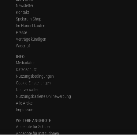
Newsletter
Kontakt
Spektrum Shop
Im Handel kaufen
Presse
Verträge kündigen
Widerruf
INFO
Mediadaten
Datenschutz
Nutzungsbedingungen
Cookie-Einstellungen
Utiq verwalten
Nutzungsbasierte Onlinewerbung
Alle Artikel
Impressum
WEITERE ANGEBOTE
Angebote für Schulen
Angebote für Institutionen