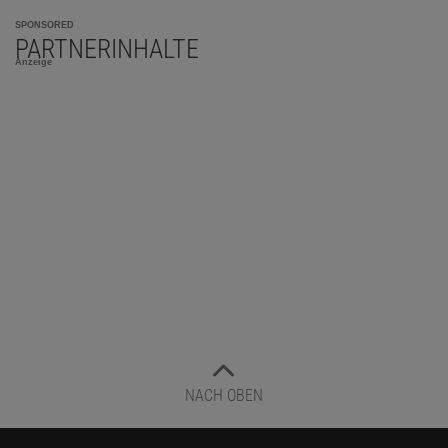
SPONSORED
PARTNERINHALTE
Anzeige
NACH OBEN