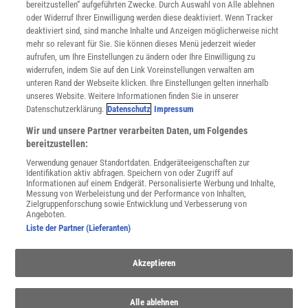
bereitzustellen“ aufgeführten Zwecke. Durch Auswahl von Alle ablehnen
Datenschutz
Virus und nehmen ihm so die Fähigkeit, in Zellen einzudringen und
oder Widerruf Ihrer Einwilligung werden diese deaktiviert. Wenn Tracker
Nutzungsbedingungen
sich zu vermehren.
deaktiviert sind, sind manche Inhalte und Anzeigen möglicherweise nicht
Cookie-Einstellungen
mehr so relevant für Sie. Sie können dieses Menü jederzeit wieder
Utiq verwalten
aufrufen, um Ihre Einstellungen zu ändern oder Ihre Einwilligung zu
Tatsächlich sind D614G-Viren in mehreren Teilen der Welt auf dem
Nutzungsbasierte Onlinewerbung
widerrufen, indem Sie auf den Link Voreinstellungen verwalten am
Vormarsch. Forscher entdeckten die Mutation erstmals Ende
Alle Artikel
unteren Rand der Webseite klicken. Ihre Einstellungen gelten innerhalb
Januar 2020 in China und Deutschland. Die meisten
unseres Website. Weitere Informationen finden Sie in unserer
Impressum
Wissenschaftler vermuten, dass sie in China entstanden ist.
Datenschutzerklärung.
Datenschutz
Impressum
WEITERE ANGEBOTE
Inzwischen geht D614G fast immer mit drei Mutationen in anderen
Wir und unsere Partner verarbeiten Daten, um Folgendes
Angebote für Schulen
Teilen des Sars-CoV-2-Genoms einher – ein Hinweis darauf, dass
bereitzustellen:
Angebote für Institutionen
die meisten D614G-Viren einen gemeinsamen Vorfahren haben.
Verwendung genauer Standortdaten. Endgeräteeigenschaften zur
Sprachen lernen mit Gymglish
Identifikation aktiv abfragen. Speichern von oder Zugriff auf
Lexika
Informationen auf einem Endgerät. Personalisierte Werbung und Inhalte,
Vor den ersten Lockdowns waren in ganz Europa sowohl nicht
Messung von Werbeleistung und der Performance von Inhalten,
Für Spektrum schreiben
Zielgruppenforschung sowie Entwicklung und Verbesserung von
mutierte »D«-Viren als auch mutierte »G«-Viren zu finden. Genetiker
Zugänglichkeitserklärung
Angeboten.
entdeckten damals D-Viren in den meisten der westeuropäischen
Liste der Partner (Lieferanten)
WEBSEITEN
Staaten, in denen sie Proben sammelten. Im März nahm dann die
KielSCN
Häufigkeit der G-Variante auf dem gesamten Kontinent zu, und im
Wissenschaft in die Schulen
Akzeptieren
April dominierte die Variante schließlich, wie Korber, Montefiori und
SciLogs
ihr Team berichteten.
Alle ablehnen