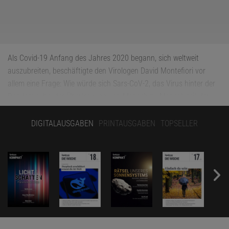
Als Covid-19 Anfang des Jahres 2020 begann, sich weltweit
auszubreiten, beschäftigte den Virologen David Montefiori vor
allem eine Frage: Wie würde sich Sars-CoV-2, das Virus hinter der
Pandemie, bei der Übertragung von Mensch zu Mensch mit der
Zeit verändern? Montefiori hat den größten Teil seiner beruflichen
Laufbahn damit verbracht, zu untersuchen, wie zufällige
DIGITALAUSGABEN
PRINTAUSGABEN
TOPSELLER
Mutationen dem Aids-Virus HIV helfen, sich vor dem
Immunsystem zu verstecken. Solche Veränderungen, so vermutete
er, könnte auch das neue Coronavirus durchmachen.
Im März kontaktierte Montefiori, der an der Duke University in
Durham in North Carolina ein Impfstoff-Forschungslabor leitet, die
Biologin Bette Korber vom Los Alamos National Laboratory (LANL)
in New Mexico. Korber ist Expertin auf dem Gebiet der HIV-