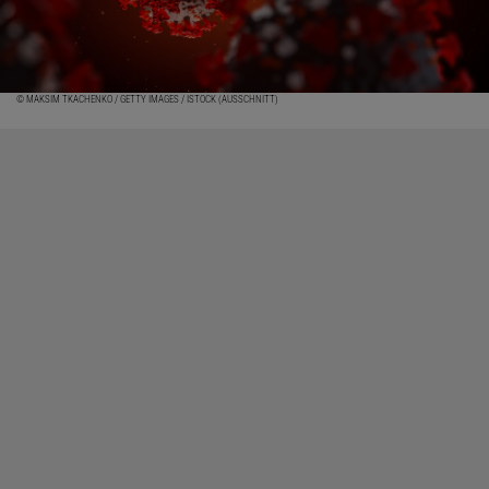
© MAKSIM TKACHENKO / GETTY IMAGES / ISTOCK (AUSSCHNITT)