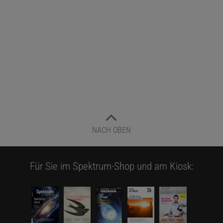
NACH OBEN
Für Sie im Spektrum-Shop und am Kiosk: