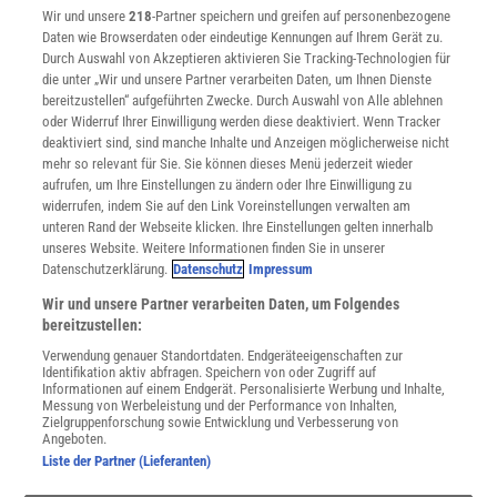
Wir und unsere
218
-Partner speichern und greifen auf personenbezogene
Widerruf
Daten wie Browserdaten oder eindeutige Kennungen auf Ihrem Gerät zu.
INFO
Durch Auswahl von Akzeptieren aktivieren Sie Tracking-Technologien für
Mediadaten
die unter „Wir und unsere Partner verarbeiten Daten, um Ihnen Dienste
bereitzustellen“ aufgeführten Zwecke. Durch Auswahl von Alle ablehnen
Datenschutz
oder Widerruf Ihrer Einwilligung werden diese deaktiviert. Wenn Tracker
Nutzungsbedingungen
deaktiviert sind, sind manche Inhalte und Anzeigen möglicherweise nicht
Cookie-Einstellungen
mehr so relevant für Sie. Sie können dieses Menü jederzeit wieder
Utiq verwalten
aufrufen, um Ihre Einstellungen zu ändern oder Ihre Einwilligung zu
Nutzungsbasierte Onlinewerbung
widerrufen, indem Sie auf den Link Voreinstellungen verwalten am
Alle Artikel
unteren Rand der Webseite klicken. Ihre Einstellungen gelten innerhalb
unseres Website. Weitere Informationen finden Sie in unserer
Impressum
Datenschutzerklärung.
Datenschutz
Impressum
WEITERE ANGEBOTE
Wir und unsere Partner verarbeiten Daten, um Folgendes
Angebote für Schulen
bereitzustellen:
Angebote für Institutionen
Verwendung genauer Standortdaten. Endgeräteeigenschaften zur
Sprachen lernen mit Gymglish
Identifikation aktiv abfragen. Speichern von oder Zugriff auf
Lexika
Informationen auf einem Endgerät. Personalisierte Werbung und Inhalte,
Messung von Werbeleistung und der Performance von Inhalten,
Für Spektrum schreiben
Zielgruppenforschung sowie Entwicklung und Verbesserung von
Zugänglichkeitserklärung
Angeboten.
Liste der Partner (Lieferanten)
WEBSEITEN
KielSCN