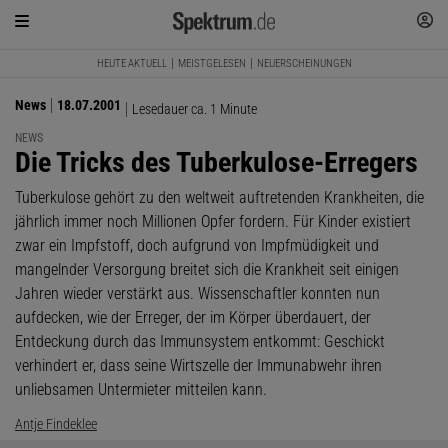
HEUTE AKTUELL
MEISTGELESEN
NEUERSCHEINUNGEN
News
18.07.2001
Lesedauer ca. 1 Minute
NEWS
:
Die Tricks des Tuberkulose-Erregers
Tuberkulose gehört zu den weltweit auftretenden Krankheiten, die
jährlich immer noch Millionen Opfer fordern. Für Kinder existiert
zwar ein Impfstoff, doch aufgrund von Impfmüdigkeit und
mangelnder Versorgung breitet sich die Krankheit seit einigen
Jahren wieder verstärkt aus. Wissenschaftler konnten nun
aufdecken, wie der Erreger, der im Körper überdauert, der
Entdeckung durch das Immunsystem entkommt: Geschickt
verhindert er, dass seine Wirtszelle der Immunabwehr ihren
unliebsamen Untermieter mitteilen kann.
Antje Findeklee