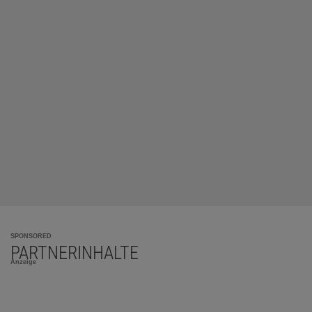
SPONSORED
PARTNERINHALTE
Anzeige