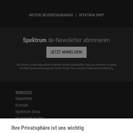
WEITERE NEUERSCHEINUNGEN
SPEKTRUM SHOP
Spektrum
.de-Newsletter abonnieren
JETZT ANMELDEN!
Sie können unsere Newsletter jederzeit wieder abbestellen. Infos zu unserem Umgang
mit Ihren personenbezogenen Daten finden Sie in unserer
Datenschutzerklärung
.
SERVICES
Newsletter
Kontakt
Spektrum Shop
Im Handel kaufen
Presse
Ihre Privatsphäre ist uns wichtig
Verträge kündigen