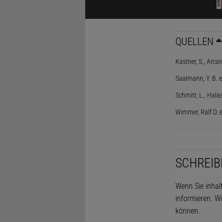
QUELLEN
Über unsere
Kastner, S., Arca
Kapazität de
Saalmann, Y. B. 
ständig prio
Schmitt, L., Hal
vor allem de
Wimmer, Ralf D. 
entsendet u
fürs Hören 
worauf sie 
SCHREIB
Eine andere
Er liegt nic
Wenn Sie inhal
informieren. Wi
Zwischenhir
können.
Hühnerei; al