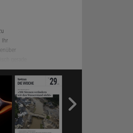
zu
 Ihr
genüber
isch gerade
mütze
n, Das
zinierend