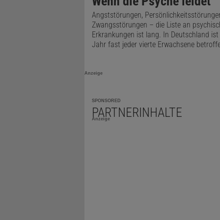
Wenn die Psyche leidet
Prinzip im v
Angststörungen, Persönlichkeitsstörunge
sagt der Th
Zwangsstörungen – die Liste an psychis
Erkrankungen ist lang. In Deutschland ist
Jahr fast jeder vierte Erwachsene betroff
Demnach wär
miteinander
Anzeige
Princeton U
LGN erhält 
SPONSORED
anderen Hir
PARTNERINHALTE
Anzeige
machen – ob
beeinflusse