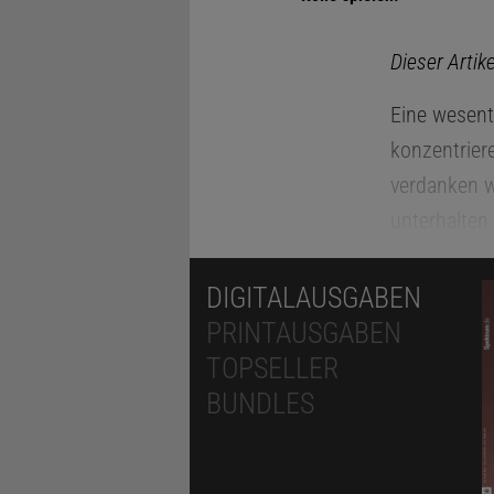
Dieser Artik
Eine wesentl
konzentriere
verdanken w
unterhalten
bereden. Ab
erkennen, d
DIGITALAUSGABEN
PRINTAUSGABEN
TOPSELLER
BUNDLES