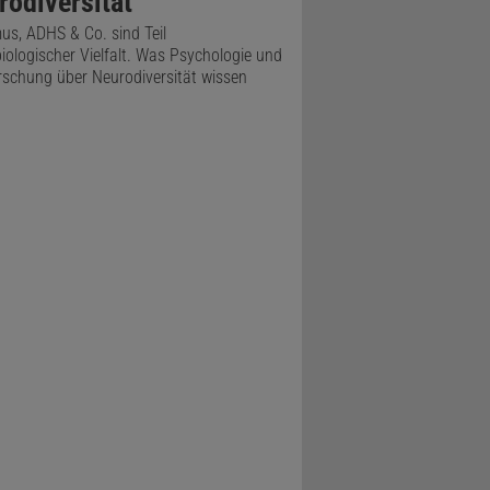
rodiversität
gen hat«,
us, ADHS & Co. sind Teil
iologischer Vielfalt. Was Psychologie und
rschung über Neurodiversität wissen
ei Kabel
er von der
immt. »Der
 kommt aus
90 Prozent
m LGN