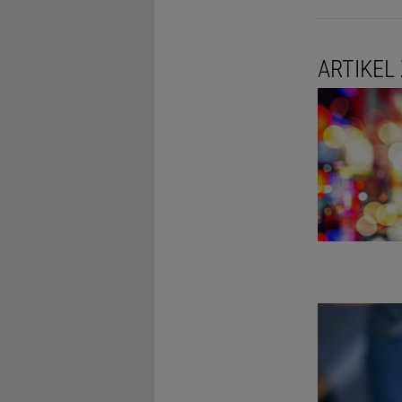
Bedeutung w
jedoch radi
ARTIKEL
Schlüsselro
Seinen Name
Pergamon. D
(»Thalamus«
Entdeckung 
verschwand 
17. Jahrhun
wiederbeleb
sein könnte