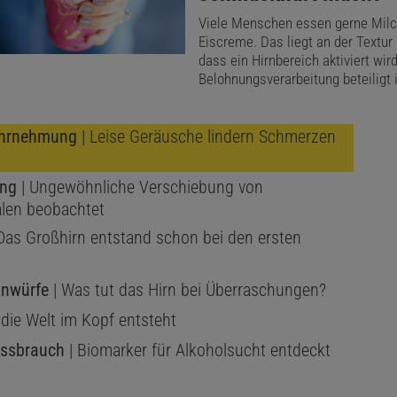
Viele Menschen essen gerne Mil
Spektrum edition
Das Gehirn – Ursprun
Eiscreme. Das liegt an der Textur
Denkens und faszinierend flexibel
dass ein Hirnbereich aktiviert wird
Belohnungsverarbeitung beteiligt i
re später entdeckte man, dass sich Gewebe mit Hilfe von
hrnehmung
| Leise Geräusche lindern Schmerzen
igem Alkohol fixieren und härten lässt. Dadurch ließ es s
n
sern in hauchdünne Scheibchen schneiden und unter den
ung
| Ungewöhnliche Verschiebung von
len beobachtet
ärkeren Mikroskopen untersuchen. »Zu diesem technolog
Das Großhirn entstand schon bei den ersten
llten sich neue Färbemethoden«, erklärt Anatom Jürgen 
ne-Universität Düsseldorf. »Damit gelang es, die Feinstru
inwürfe
| Was tut das Hirn bei Überraschungen?
sser aufzulösen.« In den folgenden Jahrzehnten wurde kl
 die Welt im Kopf entsteht
ammer gliedert sich in zahlreiche weitere Untereinheiten,
ssbrauch
| Biomarker für Alkoholsucht entdeckt
ne oder Nuklei.