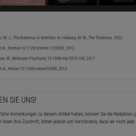
 Sinne strömen Unmengen von Informationen auf uns ein.
ro, M. J., The thalamus in attention. In: Halassa, M. M., The Thalamus. 2022
s Gehirns reicht nicht aus, sie alle zu verarbeiten. Es mu
et al., Science 10.1126/science.1223082, 2012
risieren. Früher dachte man, die Hirnrinde sei dafür verant
assa, M., Molecular Psychiatry 10.1038/mp.2016.183, 2017
r präfrontale Kortex (PFC), eine Region im Stirnlappen. D
et al., Nature 10.1038/nature15398, 2015
nter anderem Verbindungen in jene Zentren in der Großhir
oder Sehen zuständig sind. Man nahm an, er weise diese 
besonders zu achten haben.
EN SIE UNS!
 Struktur scheint dafür wohl ebenso wichtig zu sein – de
ht im Großhirn, sondern im entwicklungsgeschichtlich viel 
tliche Anmerkungen zu diesem Artikel haben, können Sie die Redaktion
p
r lesen Ihre Zuschrift, bitten jedoch um Verständnis, dass wir nicht jed
n, mitten im Zentrum unseres Denkorgans. Er ähnelt ein
lerdings ist er mit etwa vier Zentimeter Länge etwas kleine