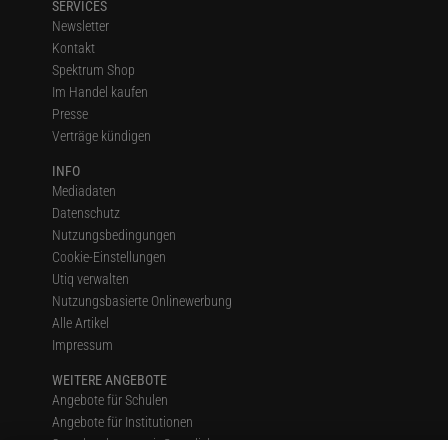
SERVICES
Newsletter
Kontakt
Spektrum Shop
Im Handel kaufen
Presse
Verträge kündigen
INFO
Mediadaten
Datenschutz
Nutzungsbedingungen
Cookie-Einstellungen
Utiq verwalten
Nutzungsbasierte Onlinewerbung
Alle Artikel
Impressum
WEITERE ANGEBOTE
Angebote für Schulen
Angebote für Institutionen
Sprachen lernen mit Gymglish