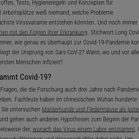
toffen, Tests, Hygieneregeln und Konzepten für
 Arbeitsplätze weiß niemand, welche Probleme
ächste Virusvariante entstehen könnten. Und noch immer
hen mit den Folgen ihrer Erkrankung
. Stichwort Long Covi
immer, wie genau es überhaupt zur Covid-19-Pandemie k
liegt der Ursprung von Sars-CoV-2? Wann, wo und vor all
ersten Menschen infiziert?
ammt Covid-19?
d Fragen, die die Forschung auch drei Jahre nach Pandem
eiben. Fachleute haben im chinesischen Wuhan hunderte
Sie untersuchen
Marderhunde und Fledermäuse als poten
nd gehen auch anderen Hypothesen zum Beginn der Pa
ielsweise der,
wonach das Virus einem Labor entstammt
.