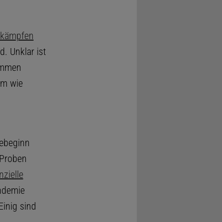
kämpfen
d. Unklar ist
ommen
em wie
iebeginn
 Proben
zielle
ndemie
 Einig sind