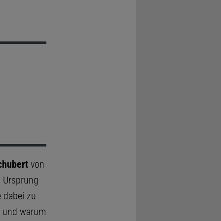
chubert
von
m Ursprung
 dabei zu
bt und warum