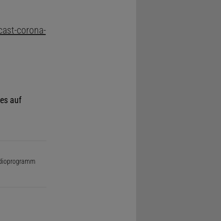
cast-corona-
es auf
Radioprogramm