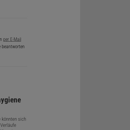
on
per E-Mail
de beantworten
hygiene
e könnten sich
 Verläufe