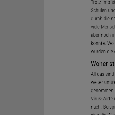
Trotz Impfs
Schulen und
durch die n
viele Mensc
aber noch 
konnte. Wo 
wurden die 
Woher st
All das sin
weiter umtr
genommen. 
Virus-Wirte
u
nach. Beisp