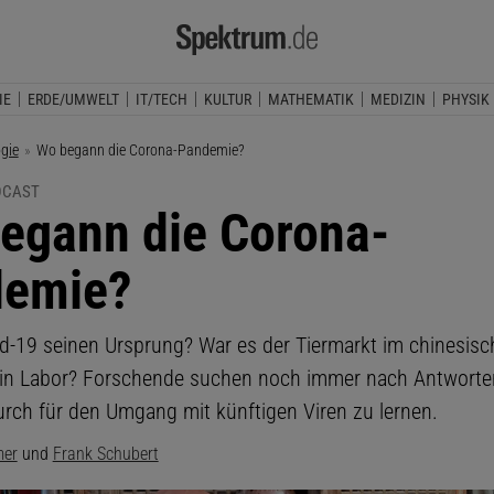
IE
ERDE/UMWELT
IT/TECH
KULTUR
MATHEMATIK
MEDIZIN
PHYSIK
ogie
Aktuelle Seite:
Wo begann die Corona-Pandemie?
DCAST
egann die Corona-
demie?
d-19 seinen Ursprung? War es der Tiermarkt im chinesi
in Labor? Forschende suchen noch immer nach Antworten
urch für den Umgang mit künftigen Viren zu lernen.
mer
und
Frank Schubert