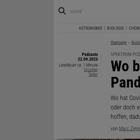
ASTRONOMIE
BIOLOGIE
CHEM
Startseite
Biol
SPEKTRUM-PO
Podcasts
22.09.2023
:
Wo b
Lesedauer ca. 1 Minute
Drucken
Teilen
Pan
Wo hat Covi
oder doch e
hoffen, dad
von
Marc Zim