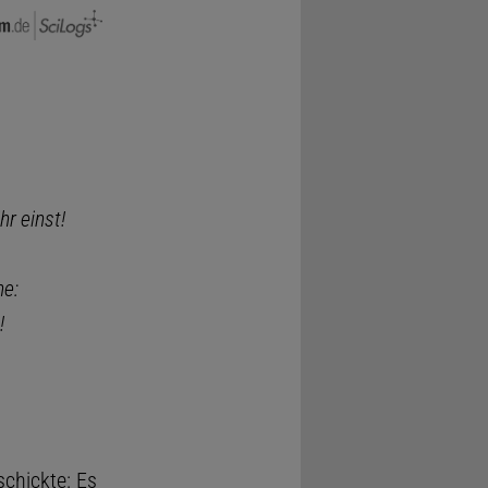
r einst!
he:
!
chickte: Es