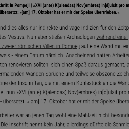
hrift in Pompeji | »XVI (ante) K(alendas) Nov(embres) in[d]ulsit pro
– übersetzt: »[am] 17. Oktober hat er mit der Speise übertrieben.«
ind dies alles nur indirekte und vage Indizien für den Zeit
des Vesuvs. Nun aber stießen Archäologen
während einer
zweier römischen Villen in Pompeji
auf eine Wand mit e
nweis - einem Datum nämlich. Anscheinend hatten Arbeiter,
ten renovieren sollten, sich einen Spaß daraus gemacht, 
ermalenden Wänden Sprüche und teilweise obszöne Zeic
ine der Inschriften, die mit einem Kohlestück an die Wand
tet nun »XVI (ante) K(alendas) Nov(embres) in[d]ulsit pr
« - übersetzt: »[am] 17. Oktober hat er mit der Speise übert
rbeiter war an jenen Tag wohl eine Mahlzeit nicht besond
e Inschrift nennt kein Jahr, allerdings dürfte die Schmie