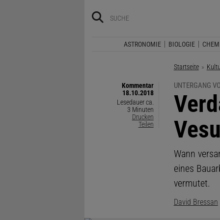
ASTRONOMIE
BIOLOGIE
CHEM
Startseite
Kult
UNTERGANG VO
Kommentar
18.10.2018
:
Verd
Lesedauer ca.
3 Minuten
Drucken
Vesu
Teilen
Wann versan
eines Bauarb
vermutet.
David Bressan