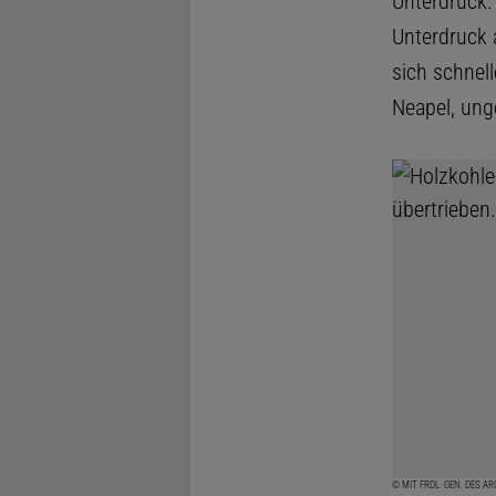
Unterdruck.
Unterdruck 
sich schnel
Neapel, ung
© MIT FRDL. GEN. DES A