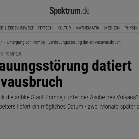
IE
ERDE/UMWELT
IT/TECH
KULTUR
MATHEMATIK
MEDIZIN
PHYSIK
ur
Aktuelle Seite:
Untergang von Pompeji: Verdauungsstörung datiert Vesuvausbruch
N POMPEJI
auungsstörung datiert
vausbruch
k die antike Stadt Pompeji unter der Asche des Vulkans?
eiters liefert ein mögliches Datum - zwei Monate später a