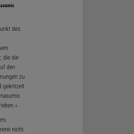
 masumis
punkt des
inem
 die die
auf den
hnungen zu
 gekritzelt
o masumis
rieben.«
ers
rerei nicht