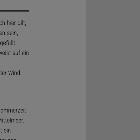
 hier gilt,
en sein,
gefüllt
eist auf ein
der Wind
Sommerzeit.
ittelmeer.
t ein