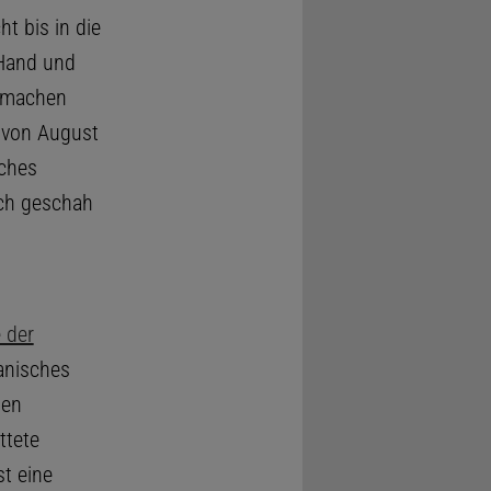
t bis in die
 Hand und
e machen
 von August
sches
ch geschah
e der
anisches
len
ttete
t eine