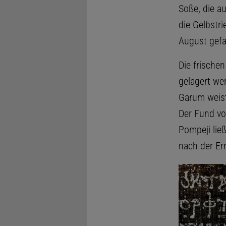
Soße, die au
die Gelbstr
August gefa
Die frische
gelagert we
Garum weist
Der Fund vo
Pompeji lie
nach der Er