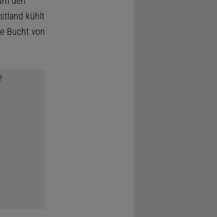
 um den
stland kühlt
ie Bucht von