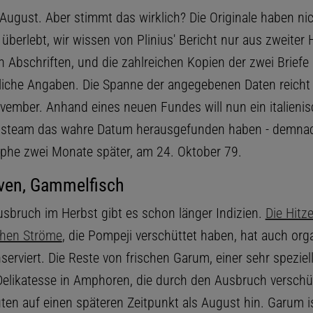
August. Aber stimmt das wirklich? Die Originale haben nich
 überlebt, wir wissen von Plinius' Bericht nur aus zweiter
n Abschriften, und die zahlreichen Kopien der zwei Brief
liche Angaben. Die Spanne der angegebenen Daten reicht
vember. Anhand eines neuen Fundes will nun ein italieni
steam das wahre Datum herausgefunden haben - demna
ophe zwei Monate später, am 24. Oktober 79.
iven, Gammelfisch
usbruch im Herbst gibt es schon länger Indizien.
Die Hitz
chen Ströme
, die Pompeji verschüttet haben, hat auch org
serviert. Die Reste von frischen Garum, einer sehr speziel
elikatesse in Amphoren, die durch den Ausbruch verschü
ten auf einen späteren Zeitpunkt als August hin. Garum is