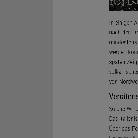
In einigen 
nach der Er
mindestens 
werden konn
späten Zeit
vulkanische
von Nordwe
Verräter
Solche Wind
Das italien
Über das Fes