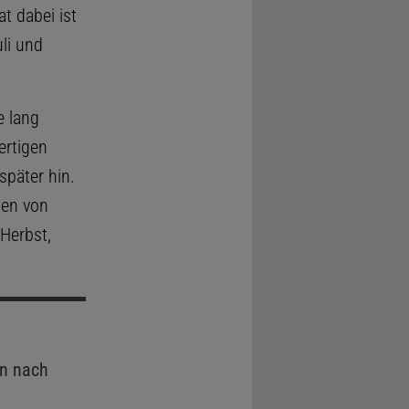
t dabei ist
li und
e lang
ertigen
päter hin.
nen von
Herbst,
n nach