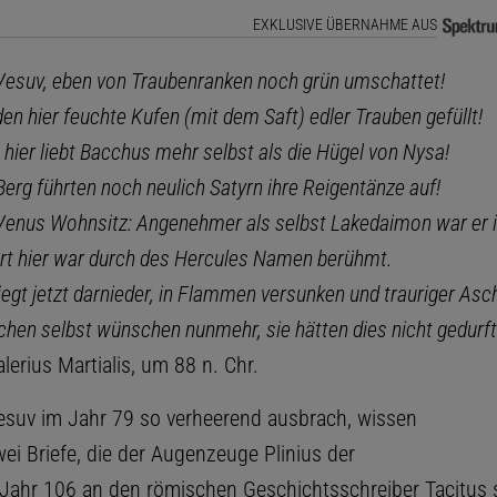
EXKLUSIVE ÜBERNAHME AUS
 Vesuv, eben von Traubenranken noch grün umschattet!
n hier feuchte Kufen (mit dem Saft) edler Trauben gefüllt!
hier liebt Bacchus mehr selbst als die Hügel von Nysa!
erg führten noch neulich Satyrn ihre Reigentänze auf!
 Venus Wohnsitz: Angenehmer als selbst Lakedaimon war er ih
rt hier war durch des Hercules Namen berühmt.
liegt jetzt darnieder, in Flammen versunken und trauriger Asc
hen selbst wünschen nunmehr, sie hätten dies nicht gedurft
erius Martialis, um 88 n. Chr.
suv im Jahr 79 so verheerend ausbrach, wissen
ei Briefe, die der Augenzeuge Plinius der
Jahr 106 an den römischen Geschichtsschreiber Tacitus s