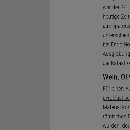
war der 24. 
heutige Zeit
aus spätere
unterschied
bis Ende No
Ausgrabung
die Katastr
Wein, Ol
Für einen A
pyroklastis
Material kon
römischen D
wurden, deu