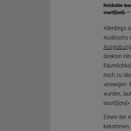
Holzkohle-Insc
esurit[ioni]« 
Allerdings s
Ausbruchs 
Ausgrabung 
direkten Hi
Räumlichkei
noch zu üb
verewigen. E
wurden, lau
esurit[ioni]
Einem der A
bekommen. Di