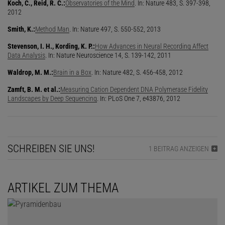
Koch, C., Reid, R. C.:
Observatories of the Mind
. In: Nature 483, S. 397-398,
2012
Smith, K.:
Method Man
. In: Nature 497, S. 550-552, 2013
Stevenson, I. H., Kording, K. P.:
How Advances in Neural Recording Affect
Data Analysis
. In: Nature Neuroscience 14, S. 139-142, 2011
Waldrop, M. M.:
Brain in a Box
. In: Nature 482, S. 456-458, 2012
Zamft, B. M. et al.:
Measuring Cation Dependent DNA Polymerase Fidelity
Landscapes by Deep Sequencing
. In: PLoS One 7, e43876, 2012
SCHREIBEN SIE UNS!
1 BEITRAG ANZEIGEN
ARTIKEL ZUM THEMA