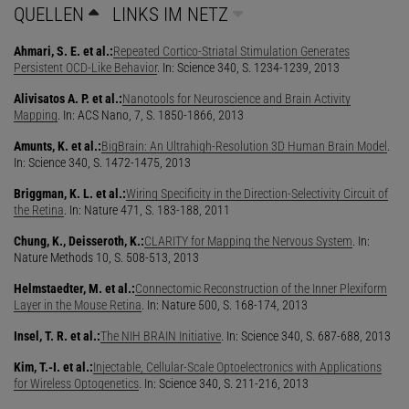
QUELLEN
LINKS IM NETZ
Ahmari, S. E. et al.:
Repeated Cortico-Striatal Stimulation Generates
Persistent OCD-Like Behavior
. In: Science 340, S. 1234-1239, 2013
Alivisatos A. P. et al.:
Nanotools for Neuroscience and Brain Activity
Mapping
. In: ACS Nano, 7, S. 1850-1866, 2013
Amunts, K. et al.:
BigBrain: An Ultrahigh-Resolution 3D Human Brain Model
.
In: Science 340, S. 1472-1475, 2013
Briggman, K. L. et al.:
Wiring Specificity in the Direction-Selectivity Circuit of
the Retina
. In: Nature 471, S. 183-188, 2011
Chung, K., Deisseroth, K.:
CLARITY for Mapping the Nervous System
. In:
Nature Methods 10, S. 508-513, 2013
Helmstaedter, M. et al.:
Connectomic Reconstruction of the Inner Plexiform
Layer in the Mouse Retina
. In: Nature 500, S. 168-174, 2013
Insel, T. R. et al.:
The NIH BRAIN Initiative
. In: Science 340, S. 687-688, 2013
Kim, T.-I. et al.:
Injectable, Cellular-Scale Optoelectronics with Applications
for Wireless Optogenetics
. In: Science 340, S. 211-216, 2013