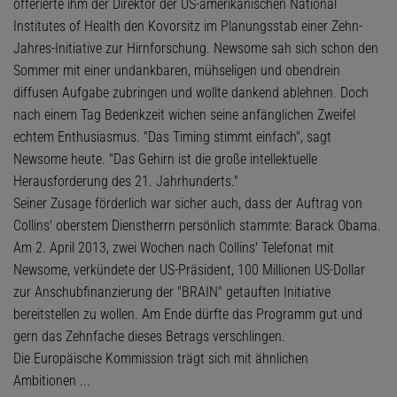
offerierte ihm der Direktor der US-amerikanischen National
Institutes of Health den Kovorsitz im Planungsstab einer Zehn-
Jahres-Initiative zur Hirnforschung. Newsome sah sich schon den
Sommer mit einer undankbaren, mühseligen und obendrein
diffusen Aufgabe zubringen und wollte dankend ablehnen. Doch
nach einem Tag Bedenkzeit wichen seine anfänglichen Zweifel
echtem Enthusiasmus. "Das Timing stimmt ­einfach", sagt
Newsome heute. "Das Gehirn ist die große intellektuelle
Herausforderung des 21. Jahrhunderts."
Seiner Zusage förderlich war sicher auch, dass der Auftrag von
Collins' oberstem Dienstherrn persönlich stammte: Barack Obama.
Am 2. April 2013, zwei Wochen nach Collins' Telefonat mit
Newsome, verkündete der US-Präsident, 100 Millionen US-Dollar
zur Anschubfinanzierung der "BRAIN" getauften Initiative
bereitstellen zu wollen. Am Ende dürfte das Programm gut und
gern das Zehnfache dieses Betrags verschlingen.
Die Europäische Kommission trägt sich mit ähn­lichen
Ambitionen ...