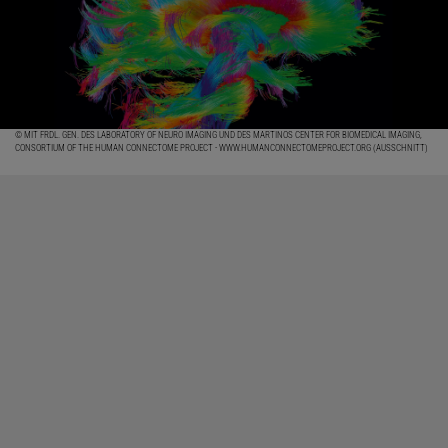
© MIT FRDL. GEN. DES LABORATORY OF NEURO IMAGING UND DES MARTINOS CENTER FOR BIOMEDICAL IMAGING,
CONSORTIUM OF THE HUMAN CONNECTOME PROJECT - WWW.HUMANCONNECTOMEPROJECT.ORG (AUSSCHNITT)