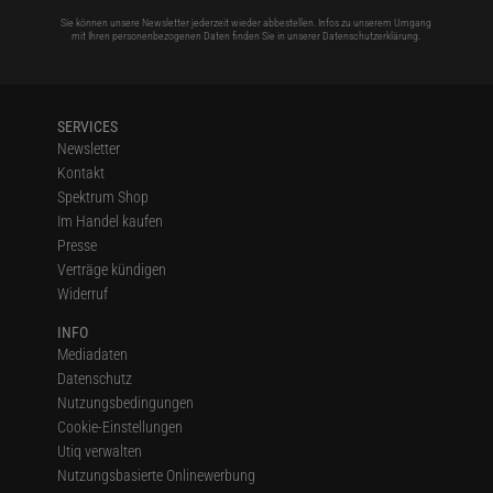
Sie können unsere Newsletter jederzeit wieder abbestellen. Infos zu unserem Umgang
mit Ihren personenbezogenen Daten finden Sie in unserer
Datenschutzerklärung
.
SERVICES
Newsletter
Kontakt
Spektrum Shop
Im Handel kaufen
Presse
Verträge kündigen
Widerruf
INFO
Mediadaten
Datenschutz
Nutzungsbedingungen
Cookie-Einstellungen
Utiq verwalten
Nutzungsbasierte Onlinewerbung