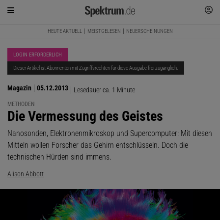
HEUTE AKTUELL
MEISTGELESEN
NEUERSCHEINUNGEN
LOGIN ERFORDERLICH
Dieser Artikel ist Abonnenten mit Zugriffsrechten für diese Ausgabe frei zugänglich.
Magazin
05.12.2013
Lesedauer ca. 1 Minute
METHODEN
:
Die Vermessung des Geistes
Nanosonden, Elektronenmikroskop und Supercomputer: Mit diesen
Mitteln wollen Forscher das Gehirn entschlüsseln. Doch die
technischen Hürden sind immens.
Alison Abbott