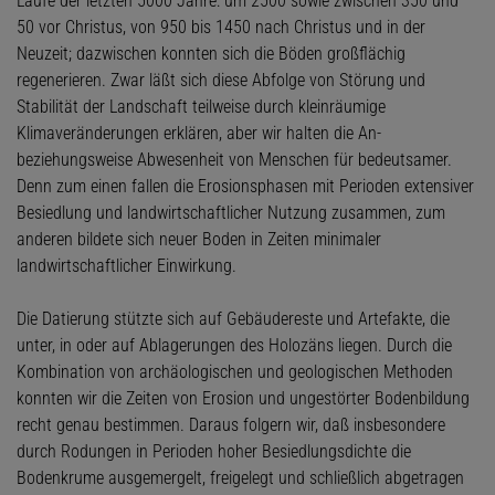
Laufe der letzten 5000 Jahre: um 2500 sowie zwischen 350 und
50 vor Christus, von 950 bis 1450 nach Christus und in der
Neuzeit; dazwischen konnten sich die Böden großflächig
regenerieren. Zwar läßt sich diese Abfolge von Störung und
Stabilität der Landschaft teilweise durch kleinräumige
Klimaveränderungen erklären, aber wir halten die An-
beziehungsweise Abwesenheit von Menschen für bedeutsamer.
Denn zum einen fallen die Erosionsphasen mit Perioden extensiver
Besiedlung und landwirtschaftlicher Nutzung zusammen, zum
anderen bildete sich neuer Boden in Zeiten minimaler
landwirtschaftlicher Einwirkung.
Die Datierung stützte sich auf Gebäudereste und Artefakte, die
unter, in oder auf Ablagerungen des Holozäns liegen. Durch die
Kombination von archäologischen und geologischen Methoden
konnten wir die Zeiten von Erosion und ungestörter Bodenbildung
recht genau bestimmen. Daraus folgern wir, daß insbesondere
durch Rodungen in Perioden hoher Besiedlungsdichte die
Bodenkrume ausgemergelt, freigelegt und schließlich abgetragen