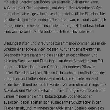
mit seit je unergiebigen Böden, wo allenfalls Vieh grasen kann.
Außerhalb der Siedlungsareale, auf denen sich Artefakte häufen,
entdeckten wir einige zehntausend jungsteinzeitliche Einzelobjekte,
die über die gesamte Landschaft verstreut waren – und zwar auch
in Gegenden, die heute menschenleer oder gänzlich unbewohnbar
sind, weil sie weder Mutterboden noch Bewuchs aufweisen.
Siedlungsstätten und Streufunde zusammengenommen lassen die
Struktur einer sogenannten fossilen Kulturlandschaft erkennen.
Besonders interessant sind die zahlreichen geschliffenen und
polierten Steinäxte und Flintklingen, an deren Schneiden zum Teil
sogar noch Kieselsäure von Gräsern oder anderen Pflanzen
haftet. Diese landwirtschaftlichen Gebrauchsgegenstände aus der
Jungstein- und frühen Bronzezeit markieren Gebiete, wo einst
Felder bestellt und bearbeitet wurden. Wir vermuten allerdings, daß
Ackerbau und Weidewirtschaft an den Talhängen von Berbati und
Limnes mindestens einmal katastrophale Bodenerosionen
auslösten; dabei lagerten sich ausgedehnte Schuttfächer in den
Talebenen ab, und im Inneren der Argivischen Ebene bildeten sich