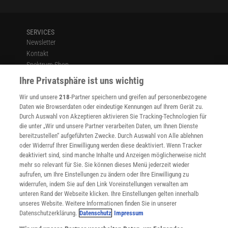
SERVICES
Newsletter
Kontakt
Spektrum Shop
Im Handel kaufen
Ihre Privatsphäre ist uns wichtig
Presse
Wir und unsere
218
-Partner speichern und greifen auf personenbezogene
Verträge kündigen
Daten wie Browserdaten oder eindeutige Kennungen auf Ihrem Gerät zu.
INFO
Durch Auswahl von Akzeptieren aktivieren Sie Tracking-Technologien für
Mediadaten
die unter „Wir und unsere Partner verarbeiten Daten, um Ihnen Dienste
bereitzustellen“ aufgeführten Zwecke. Durch Auswahl von Alle ablehnen
Datenschutz
oder Widerruf Ihrer Einwilligung werden diese deaktiviert. Wenn Tracker
Nutzungsbedingungen
deaktiviert sind, sind manche Inhalte und Anzeigen möglicherweise nicht
Cookie-Einstellungen
mehr so relevant für Sie. Sie können dieses Menü jederzeit wieder
Utiq verwalten
aufrufen, um Ihre Einstellungen zu ändern oder Ihre Einwilligung zu
Nutzungsbasierte Onlinewerbung
widerrufen, indem Sie auf den Link Voreinstellungen verwalten am
Alle Artikel
unteren Rand der Webseite klicken. Ihre Einstellungen gelten innerhalb
unseres Website. Weitere Informationen finden Sie in unserer
Impressum
Datenschutzerklärung.
Datenschutz
Impressum
WEITERE ANGEBOTE