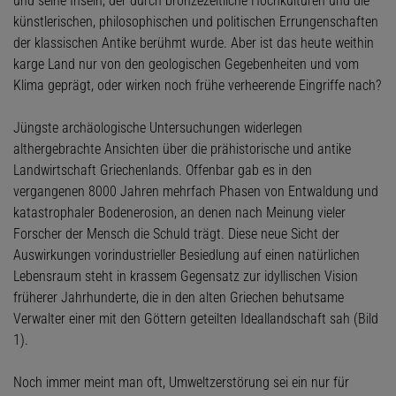
und seine Inseln, der durch bronzezeitliche Hochkulturen und die
künstlerischen, philosophischen und politischen Errungenschaften
der klassischen Antike berühmt wurde. Aber ist das heute weithin
karge Land nur von den geologischen Gegebenheiten und vom
Klima geprägt, oder wirken noch frühe verheerende Eingriffe nach?
Jüngste archäologische Untersuchungen widerlegen
althergebrachte Ansichten über die prähistorische und antike
Landwirtschaft Griechenlands. Offenbar gab es in den
vergangenen 8000 Jahren mehrfach Phasen von Entwaldung und
katastrophaler Bodenerosion, an denen nach Meinung vieler
Forscher der Mensch die Schuld trägt. Diese neue Sicht der
Auswirkungen vorindustrieller Besiedlung auf einen natürlichen
Lebensraum steht in krassem Gegensatz zur idyllischen Vision
früherer Jahrhunderte, die in den alten Griechen behutsame
Verwalter einer mit den Göttern geteilten Ideallandschaft sah (Bild
1).
Noch immer meint man oft, Umweltzerstörung sei ein nur für