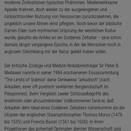
moderne Zivilisationen typisches Phänomen. Medienwirksame
Appelle mahnen, doch wieder zu der ausgewogenen und
rücksichtsvollen Nutzung von Ressourcen zurückzukehren, die
angeblich unsere Ahnen einst pflegten. Noch bevor der biblische
Garten Eden zum mythischen Ursprung der westlichen Kultur
wurde, glaubte die Antike an ein Goldenes Zeitalter – eine schon
damals längst vergangene Epoche, in der die Menschen noch in
arglosem Gleichklang mit der Natur gelebt haben sollen.
Der britische Zoologe und Medizin-Nobelpreisträger Sir Peter B.
Medawar nannte in seiner 1984 erschienenen Essaysammlung
"The Limits of Science" diese Denkweise "arkadisch" (nach
Arkadien, einer oft poetisch verklärten Berglandschaft im
Peloponnes). Beim Vergleich zweier Schlüsselbegriffe des
ersehnten oder anzustrebenden Vollkommenen fand er, daß
Arkadien dem Ideal eines Goldenen Zeitalters näherkomme als die
Utopien der englischen Staatsphilosophen Thomas Morus (1478
bis 1535) und Francis Bacon (1561 bis 1626): In ihren
Projektionen des potentiell Optimalen dienten Wissenschaft und