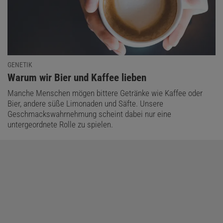
GENETIK
Das könnte Sie auch interessieren:
:
Warum wir Bier und Kaffee lieben
Quantencomputing
Manche Menschen mögen bittere Getränke wie Kaffee oder
Bier, andere süße Limonaden und Säfte. Unsere
Geschmackswahrnehmung scheint dabei nur eine
untergeordnete Rolle zu spielen.
Diesen Artikel empfehlen:
Manon Bischoff
ist Physikerin und Redakteurin für Mathematik, KI und Physik.