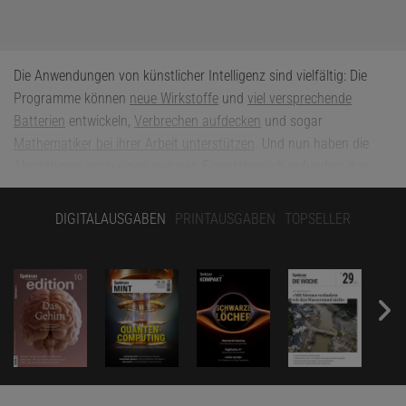
Die Anwendungen von künstlicher Intelligenz sind vielfältig: Die
Programme können
neue Wirkstoffe
und
viel versprechende
Batterien
entwickeln,
Verbrechen aufdecken
und sogar
Mathematiker bei ihrer Arbeit unterstützen
. Und nun haben die
Algorithmen noch einen weiteren Einsatzbereich gefunden: das
Bierbrauen.
In einer bei »Nature Communications« erschienenen
Arbeit hat ein Forschungsteam der KU Leuven gezeigt
, dass
DIGITALAUSGABEN
PRINTAUSGABEN
TOPSELLER
maschinelles Lernen dabei helfen kann, den Geschmack
bestehender Biersorten zu verbessern.
Ein schmackhaftes Bier zu entwickeln, ist deutlich komplexer, als
man es sich vorstellt. Etliche Aromastoffe wechselwirken auf
komplizierte Weise miteinander, weshalb es so gut wie unmöglich
ist, den genauen Geschmack vorherzusagen. Aus dem Grund ist
man auf menschliche Testpersonen angewiesen, die das Ergebnis