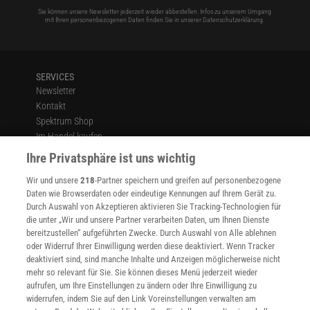
Sie können unsere Newsletter jederzeit wieder abbestellen. Infos zu unserem Umgang
mit Ihren personenbezogenen Daten finden Sie in unserer
Datenschutzerklärung
.
SERVICES
Newsletter
Kontakt
Spektrum Shop
Im Handel kaufen
Presse
Ihre Privatsphäre ist uns wichtig
Verträge kündigen
Wir und unsere
218
-Partner speichern und greifen auf personenbezogene
Widerruf
Daten wie Browserdaten oder eindeutige Kennungen auf Ihrem Gerät zu.
INFO
Durch Auswahl von Akzeptieren aktivieren Sie Tracking-Technologien für
Mediadaten
die unter „Wir und unsere Partner verarbeiten Daten, um Ihnen Dienste
bereitzustellen“ aufgeführten Zwecke. Durch Auswahl von Alle ablehnen
Datenschutz
oder Widerruf Ihrer Einwilligung werden diese deaktiviert. Wenn Tracker
Nutzungsbedingungen
deaktiviert sind, sind manche Inhalte und Anzeigen möglicherweise nicht
Cookie-Einstellungen
mehr so relevant für Sie. Sie können dieses Menü jederzeit wieder
Utiq verwalten
aufrufen, um Ihre Einstellungen zu ändern oder Ihre Einwilligung zu
Nutzungsbasierte Onlinewerbung
widerrufen, indem Sie auf den Link Voreinstellungen verwalten am