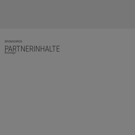
SPONSORED
PARTNERINHALTE
Anzeige