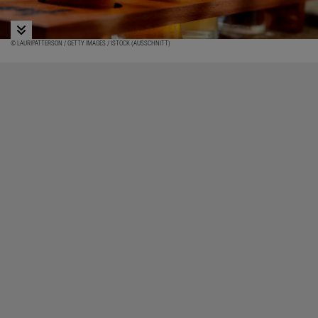
© LAURIPATTERSON / GETTY IMAGES / ISTOCK (AUSSCHNITT)