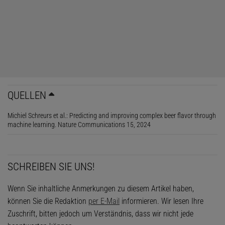
16 geschulten Personen verkosten, die diese anhand von
50 Kriterien beurteilten, etwa: Wie malzig oder hopfig schmeckt es?
Ist es herb?
QUELLEN
Michiel Schreurs et al.: Predicting and improving complex beer flavor through
machine learning. Nature Communications 15, 2024
SCHREIBEN SIE UNS!
Wenn Sie inhaltliche Anmerkungen zu diesem Artikel haben,
© JUSTIN JIN (AUSSCHNITT)
können Sie die Redaktion
per E-Mail
informieren. Wir lesen Ihre
Bierforschung | Im Labor der KU Leuven in Belgien untersuchen die
Zuschrift, bitten jedoch um Verständnis, dass wir nicht jede
Forschenden die chemische Zusammensetzung und den Geschmack