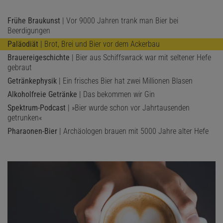
leckerer wird. In einer Blindverkostung schnitt das modifizierte Bier
Frühe Braukunst
| Vor 9000 Jahren trank man Bier bei
dann auch tatsächlich besser ab als das Original. Das Ziel sei es
Beerdigungen
nun, ein schmackhaftes alkoholfreies Bier zu entwickeln, sagen die
Paläodiät
| Brot, Brei und Bier vor dem Ackerbau
Forschenden. »Die Veröffentlichung haben wir aber mit der
Brauereigeschichte
| Bier aus Schiffswrack war mit seltener Hefe
alkoholhaltigen Variante gefeiert«,
sagt Michiel Schreurs,
gebraut
Hauptautor der Studie
.
Getränkephysik
| Ein frisches Bier hat zwei Millionen Blasen
Alkoholfreie Getränke
| Das bekommen wir Gin
Spektrum-Podcast
| »Bier wurde schon vor Jahrtausenden
getrunken«
Pharaonen-Bier
| Archäologen brauen mit 5000 Jahre alter Hefe