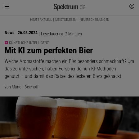
HEUTE AKTUELL
MEISTGELESEN
NEUERSCHEINUNGEN
News
26.03.2024
Lesedauer ca. 2 Minuten
KÜNSTLICHE INTELLIGENZ
:
Mit KI zum perfekten Bier
Welche Aromastoffe machen ein Bier besonders schmackhaft? Um
das zu untersuchen, haben Forschende nun KI-Methoden
genutzt – und damit das Rätsel des leckeren Biers geknackt.
von
Manon Bischoff