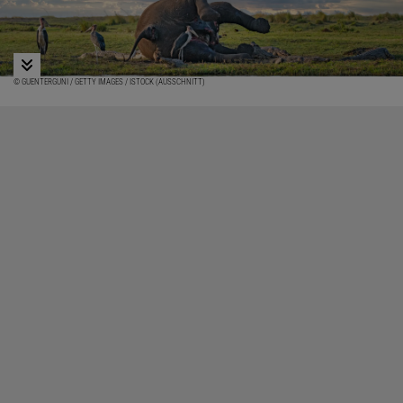
© GUENTERGUNI / GETTY IMAGES / ISTOCK (AUSSCHNITT)