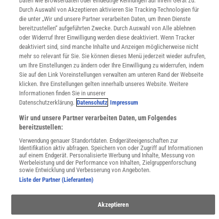
Daten wie Browserdaten oder eindeutige Kennungen auf Ihrem Gerät zu.
Durch Auswahl von Akzeptieren aktivieren Sie Tracking-Technologien für
WEBSEITEN
die unter „Wir und unsere Partner verarbeiten Daten, um Ihnen Dienste
KielSCN
bereitzustellen“ aufgeführten Zwecke. Durch Auswahl von Alle ablehnen
Wissenschaft in die Schulen
oder Widerruf Ihrer Einwilligung werden diese deaktiviert. Wenn Tracker
SciLogs
deaktiviert sind, sind manche Inhalte und Anzeigen möglicherweise nicht
mehr so relevant für Sie. Sie können dieses Menü jederzeit wieder aufrufen,
um Ihre Einstellungen zu ändern oder Ihre Einwilligung zu widerrufen, indem
Sie auf den Link Voreinstellungen verwalten am unteren Rand der Webseite
Uns finden Sie auch hier:
klicken. Ihre Einstellungen gelten innerhalb unseres Website. Weitere
Informationen finden Sie in unserer
Datenschutzerklärung.
Datenschutz
Impressum
Wir und unsere Partner verarbeiten Daten, um Folgendes
bereitzustellen:
Verwendung genauer Standortdaten. Endgeräteeigenschaften zur
Identifikation aktiv abfragen. Speichern von oder Zugriff auf Informationen
auf einem Endgerät. Personalisierte Werbung und Inhalte, Messung von
Werbeleistung und der Performance von Inhalten, Zielgruppenforschung
sowie Entwicklung und Verbesserung von Angeboten.
Liste der Partner (Lieferanten)
Akzeptieren