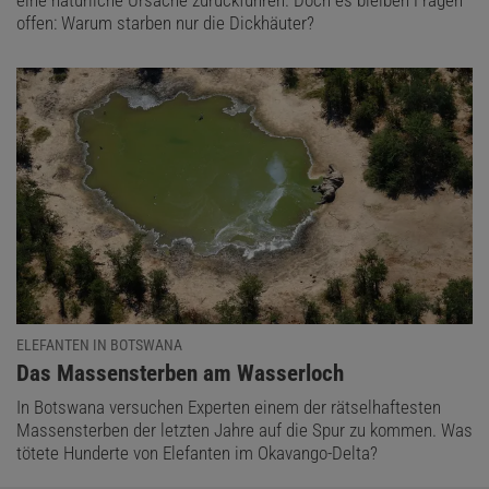
eine natürliche Ursache zurückführen. Doch es bleiben Fragen
offen: Warum starben nur die Dickhäuter?
ELEFANTEN IN BOTSWANA
:
Das Massensterben am Wasserloch
In Botswana versuchen Experten einem der rätselhaftesten
Massensterben der letzten Jahre auf die Spur zu kommen. Was
tötete Hunderte von Elefanten im Okavango-Delta?