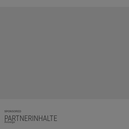
SPONSORED
PARTNERINHALTE
Anzeige