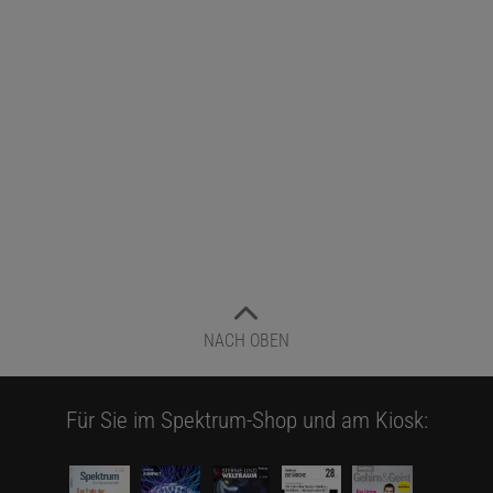
NACH OBEN
Für Sie im Spektrum-Shop und am Kiosk: