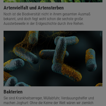
Artenvielfalt und Artensterben
Noch ist die Biodiversität nicht in ihrem gesamten Ausmaß
bekannt, und doch fegt wohl schon die sechste große
Aussterbewelle in der Erdgeschichte durch ihre Reihen.
Bakterien
Sie sind Krankheitserreger, Müllabfuhr, Verdauungshelfer und
machen Joghurt: Ohne die Keime der Welt wären wir ziemlich