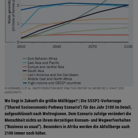
© HOORNWEG, D. ET AL.: WASTE PRODUCTION MUST PEAK THIS CENTURY. IN: NATURE 502, S. 614-617, 2013
(AUSSCHNITT)
Wo liegt in Zukunft die größte Müllkippe? | Die SSSP2-Vorhersage
("Shared Socioeconomic Pathway Szenario") für das Jahr 2100 im Detail,
aufgeschlüsselt nach Weltregionen. Dem Szenario zufolge verändert die
Menschheit nichts an ihrem derzeitigen Konsum- und Wegwerfverhalten
("Business as usual"). Besonders in Afrika werden die Abfallberge auch
2100 immer noch höher.