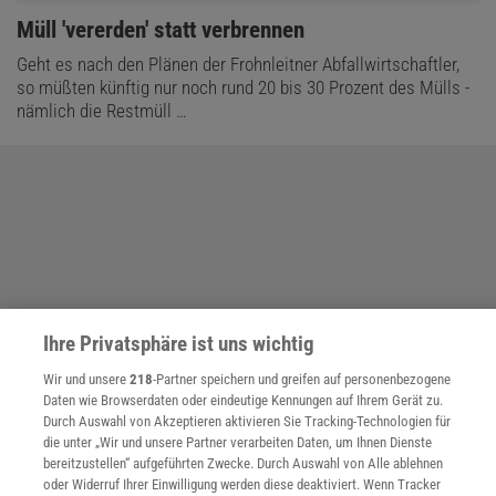
:
Müll 'vererden' statt verbrennen
Geht es nach den Plänen der Frohnleitner Abfallwirtschaftler,
so müßten künftig nur noch rund 20 bis 30 Prozent des Mülls -
nämlich die Restmüll …
Ihre Privatsphäre ist uns wichtig
Wir und unsere
218
-Partner speichern und greifen auf personenbezogene
Daten wie Browserdaten oder eindeutige Kennungen auf Ihrem Gerät zu.
Durch Auswahl von Akzeptieren aktivieren Sie Tracking-Technologien für
die unter „Wir und unsere Partner verarbeiten Daten, um Ihnen Dienste
bereitzustellen“ aufgeführten Zwecke. Durch Auswahl von Alle ablehnen
oder Widerruf Ihrer Einwilligung werden diese deaktiviert. Wenn Tracker