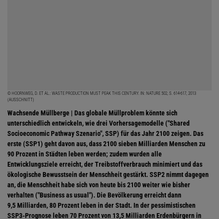
© HOORNWEG, D. ET AL.: WASTE PRODUCTION MUST PEAK THIS CENTURY. IN: NATURE 502, S. 614-617, 2013
(AUSSCHNITT)
Wachsende Müllberge | Das globale Müllproblem könnte sich
unterschiedlich entwickeln, wie drei Vorhersagemodelle ("Shared
Socioeconomic Pathway Szenario", SSP) für das Jahr 2100 zeigen. Das
erste (SSP1) geht davon aus, dass 2100 sieben Milliarden Menschen zu
90 Prozent in Städten leben werden; zudem wurden alle
Entwicklungsziele erreicht, der Treibstoffverbrauch minimiert und das
ökologische Bewusstsein der Menschheit gestärkt. SSP2 nimmt dagegen
an, die Menschheit habe sich von heute bis 2100 weiter wie bisher
verhalten ("Business as usual"). Die Bevölkerung erreicht dann
9,5 Milliarden, 80 Prozent leben in der Stadt. In der pessimistischen
SSP3-Prognose leben 70 Prozent von 13,5 Milliarden Erdenbürgern in